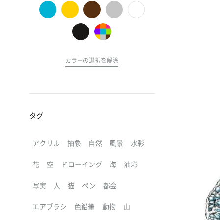
の
ア
ー
ト
カラーの選択を解除
タグ
アクリル
抽象
自然
風景
水彩
花
空
ドローイング
海
油彩
写実
人
猫
ペン
都会
エアブラシ
色鉛筆
動物
山