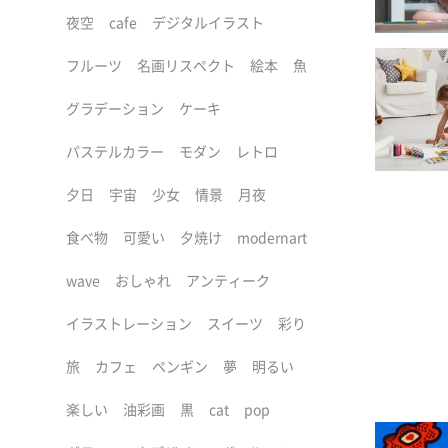
夜空
cafe
デジタルイラスト
フルーツ
名画リスペクト
絵本
魚
グラデーション
ケーキ
パステルカラー
モダン
レトロ
夕日
宇宙
少女
情景
月夜
食べ物
可愛い
夕焼け
modernart
wave
おしゃれ
アンティーク
イラストレーション
スイーツ
彩り
旅
カフェ
ペンギン
夢
明るい
楽しい
油彩画
黒
cat
pop