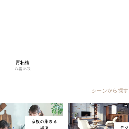
青柘榴
八雲 凪咲
シーンから探す
家族の集まる
場所
モダ