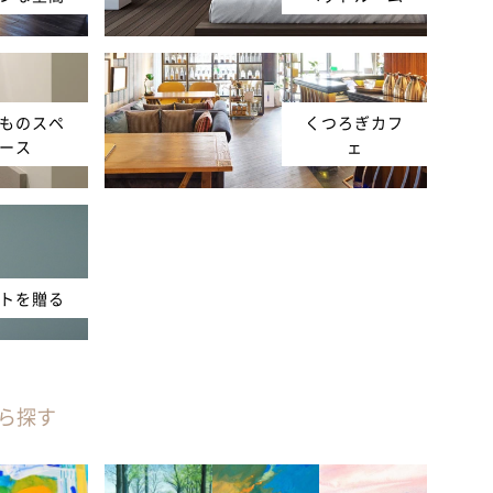
ものスペ
くつろぎカフ
ース
ェ
トを贈る
ら探す