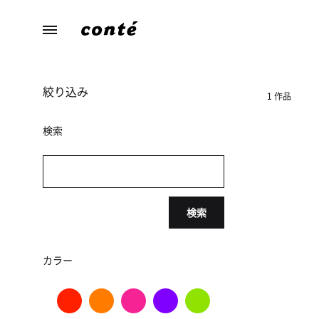
conte（コ
あ
ン
な
テ）
た
絞り込み
ら
1 作品
し
さ
検索
に
寄
り
添
検索
う、
暮
ら
カラー
し
の
た
め