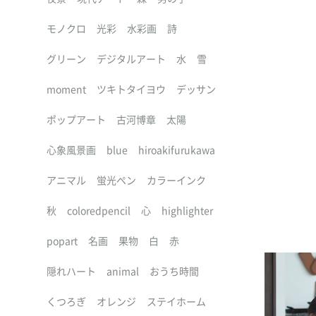
モノクロ
光彩
水彩画
詩
グリーン
デジタルアート
水
雪
moment
ツキトタイヨウ
デッサン
ポップアート
古河博章
太陽
心象風景画
blue
hiroakifurukawa
アニマル
蛍光ペン
カラーインク
秋
coloredpencil
心
highlighter
popart
名画
果物
白
赤
隠れハート
animal
おうち時間
くつろぎ
オレンジ
ステイホーム