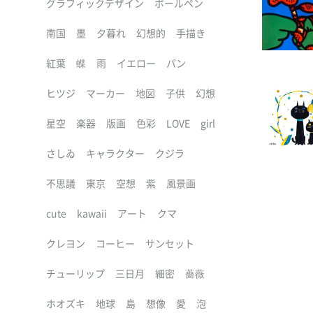
グラフィックデザイン
ボールペン
南国
墨
夕暮れ
幻想的
手描き
紅葉
蝶
雨
イエロー
パン
ヒツジ
マーカー
地図
子供
幻想
星空
楽器
版画
色彩
LOVE
girl
さしゐ
キャラクター
クジラ
不思議
東京
空想
紫
風景画
cute
kawaii
アート
クマ
クレヨン
コーヒー
サンセット
チューリップ
三日月
細密
薔薇
ホオズキ
地球
島
想像
愛
泡