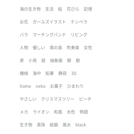
海の生き物
生活
船
花びら
記憶
お花
ガールズイラスト
テンペラ
バラ
マーチングバンド
リビング
人物
優しい
南の島
吹奏楽
女性
家
小鳥
庭
抽象画
朝
樹
機械
海中
鉛筆
静寂
3D
home
neko
お菓子
ひまわり
やさしい
クリスマスツリー
ビーチ
メカ
ライオン
和風
水色
物語
生き物
真珠
絵画
風水
black