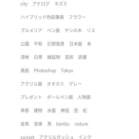
city
アナログ
ネズミ
ハイブリッド色鉛筆画
フラワー
プルメリア
ペン画
ヤシの木
リス
公園
平和
幻想風景
日本画
本
漆喰
白黒
縁起物
芸術
読書
風船
Photoshop
Tokyo
アクリル画
オオカミ
グレー
プレゼント
ボールペン画
人物画
季節
建物
水面
神話
窓
虹
金魚
音楽
馬
banbu
nature
sunset
アクリルガッシュ
インク