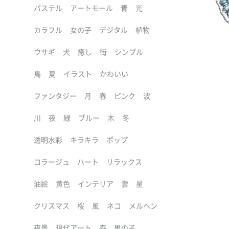
パステル
アートモール
青
光
カラフル
女の子
デジタル
植物
ウサギ
犬
癒し
街
シンプル
鳥
夏
イラスト
かわいい
ファンタジー
月
春
ピンク
波
川
夜
緑
ブルー
木
冬
透明水彩
キラキラ
ポップ
コラージュ
ハート
リラックス
油絵
黄色
インテリア
雲
星
クリスマス
桜
風
ネコ
メルヘン
夜景
現代アート
森
男の子