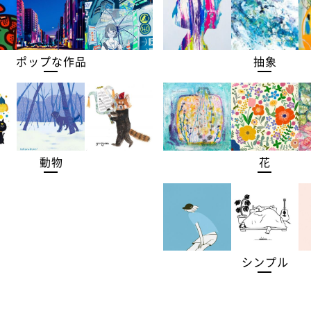
ポップな作品
抽象
動物
花
シンプル