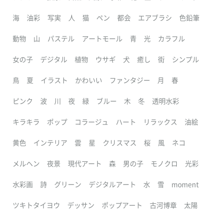
海
油彩
写実
人
猫
ペン
都会
エアブラシ
色鉛筆
動物
山
パステル
アートモール
青
光
カラフル
女の子
デジタル
植物
ウサギ
犬
癒し
街
シンプル
鳥
夏
イラスト
かわいい
ファンタジー
月
春
ピンク
波
川
夜
緑
ブルー
木
冬
透明水彩
キラキラ
ポップ
コラージュ
ハート
リラックス
油絵
黄色
インテリア
雲
星
クリスマス
桜
風
ネコ
メルヘン
夜景
現代アート
森
男の子
モノクロ
光彩
水彩画
詩
グリーン
デジタルアート
水
雪
moment
ツキトタイヨウ
デッサン
ポップアート
古河博章
太陽