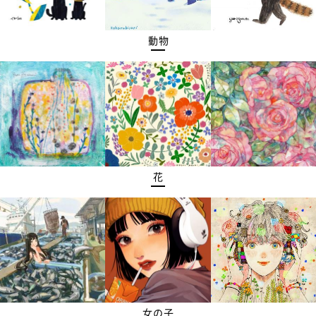
動物
花
女の子