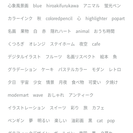
心象風景画
blue
hiroakifurukawa
アニマル
蛍光ペン
カラーインク
秋
coloredpencil
心
highlighter
popart
名画
果物
白
赤
隠れハート
animal
おうち時間
くつろぎ
オレンジ
ステイホーム
夜空
cafe
デジタルイラスト
フルーツ
名画リスペクト
絵本
魚
グラデーション
ケーキ
パステルカラー
モダン
レトロ
夕日
宇宙
少女
情景
月夜
食べ物
可愛い
夕焼け
modernart
wave
おしゃれ
アンティーク
イラストレーション
スイーツ
彩り
旅
カフェ
ペンギン
夢
明るい
楽しい
油彩画
黒
cat
pop