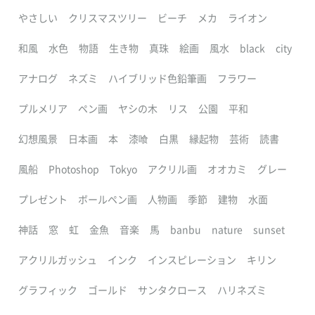
やさしい
クリスマスツリー
ビーチ
メカ
ライオン
和風
水色
物語
生き物
真珠
絵画
風水
black
city
アナログ
ネズミ
ハイブリッド色鉛筆画
フラワー
プルメリア
ペン画
ヤシの木
リス
公園
平和
幻想風景
日本画
本
漆喰
白黒
縁起物
芸術
読書
風船
Photoshop
Tokyo
アクリル画
オオカミ
グレー
プレゼント
ボールペン画
人物画
季節
建物
水面
神話
窓
虹
金魚
音楽
馬
banbu
nature
sunset
アクリルガッシュ
インク
インスピレーション
キリン
グラフィック
ゴールド
サンタクロース
ハリネズミ