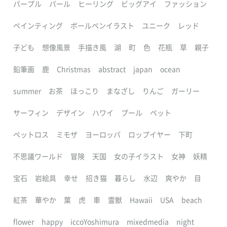
パープル
パール
ヒーリング
ビッグアイ
ファッション
ペインティング
ボールペンイラスト
ユニーク
レッド
子ども
想像風景
手描き風
湖
町
色
花瓶
草
親子
鉛筆画
鹿
Christmas
abstract
japan
ocean
summer
お茶
ほっこり
まなざし
りんご
ガーリー
サーフィン
デザイン
ハワイ
プール
ペット
ペットロス
ミモザ
ヨーロッパ
ロップイヤー
下町
不思議ワールド
冒険
天国
女の子イラスト
女神
妖精
宝石
岩絵具
幸せ
招き猫
暮らし
水辺
爽やか
目
紅茶
華やか
葉
虎
車
霊獣
Hawaii
USA
beach
flower
happy
iccoYoshimura
mixedmedia
night