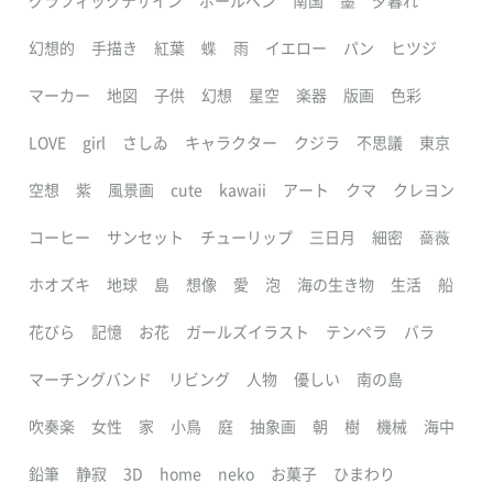
グラフィックデザイン
ボールペン
南国
墨
夕暮れ
幻想的
手描き
紅葉
蝶
雨
イエロー
パン
ヒツジ
マーカー
地図
子供
幻想
星空
楽器
版画
色彩
LOVE
girl
さしゐ
キャラクター
クジラ
不思議
東京
空想
紫
風景画
cute
kawaii
アート
クマ
クレヨン
コーヒー
サンセット
チューリップ
三日月
細密
薔薇
ホオズキ
地球
島
想像
愛
泡
海の生き物
生活
船
花びら
記憶
お花
ガールズイラスト
テンペラ
バラ
マーチングバンド
リビング
人物
優しい
南の島
吹奏楽
女性
家
小鳥
庭
抽象画
朝
樹
機械
海中
鉛筆
静寂
3D
home
neko
お菓子
ひまわり