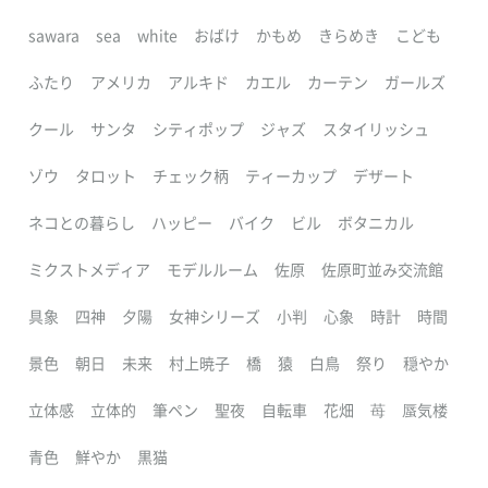
sawara
sea
white
おばけ
かもめ
きらめき
こども
ふたり
アメリカ
アルキド
カエル
カーテン
ガールズ
クール
サンタ
シティポップ
ジャズ
スタイリッシュ
ゾウ
タロット
チェック柄
ティーカップ
デザート
ネコとの暮らし
ハッピー
バイク
ビル
ボタニカル
ミクストメディア
モデルルーム
佐原
佐原町並み交流館
具象
四神
夕陽
女神シリーズ
小判
心象
時計
時間
景色
朝日
未来
村上暁子
橋
猿
白鳥
祭り
穏やか
立体感
立体的
筆ペン
聖夜
自転車
花畑
苺
蜃気楼
青色
鮮やか
黒猫