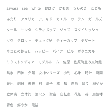
sawara
sea
white
おばけ
かもめ
きらめき
こども
ふたり
アメリカ
アルキド
カエル
カーテン
ガールズ
クール
サンタ
シティポップ
ジャズ
スタイリッシュ
ゾウ
タロット
チェック柄
ティーカップ
デザート
ネコとの暮らし
ハッピー
バイク
ビル
ボタニカル
ミクストメディア
モデルルーム
佐原
佐原町並み交流館
具象
四神
夕陽
女神シリーズ
小判
心象
時計
時間
景色
朝日
未来
村上暁子
橋
猿
白鳥
祭り
穏やか
立体感
立体的
筆ペン
聖夜
自転車
花畑
苺
蜃気楼
青色
鮮やか
黒猫