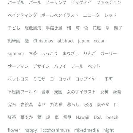
パープル
パール
ヒーリング
ビッグアイ
ファッション
ペインティング
ボールペンイラスト
ユニーク
レッド
子ども
想像風景
手描き風
湖
町
色
花瓶
草
親子
鉛筆画
鹿
Christmas
abstract
japan
ocean
summer
お茶
ほっこり
まなざし
りんご
ガーリー
サーフィン
デザイン
ハワイ
プール
ペット
ペットロス
ミモザ
ヨーロッパ
ロップイヤー
下町
不思議ワールド
冒険
天国
女の子イラスト
女神
妖精
宝石
岩絵具
幸せ
招き猫
暮らし
水辺
爽やか
目
紅茶
華やか
葉
虎
車
霊獣
Hawaii
USA
beach
flower
happy
iccoYoshimura
mixedmedia
night