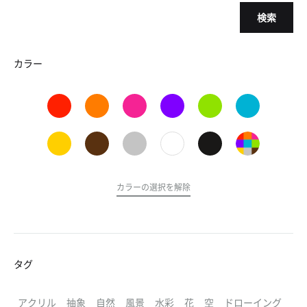
検索
カラー
カラーの選択を解除
タグ
アクリル
抽象
自然
風景
水彩
花
空
ドローイング