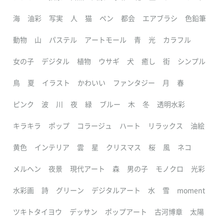
海
油彩
写実
人
猫
ペン
都会
エアブラシ
色鉛筆
動物
山
パステル
アートモール
青
光
カラフル
女の子
デジタル
植物
ウサギ
犬
癒し
街
シンプル
鳥
夏
イラスト
かわいい
ファンタジー
月
春
ピンク
波
川
夜
緑
ブルー
木
冬
透明水彩
キラキラ
ポップ
コラージュ
ハート
リラックス
油絵
黄色
インテリア
雲
星
クリスマス
桜
風
ネコ
メルヘン
夜景
現代アート
森
男の子
モノクロ
光彩
水彩画
詩
グリーン
デジタルアート
水
雪
moment
ツキトタイヨウ
デッサン
ポップアート
古河博章
太陽