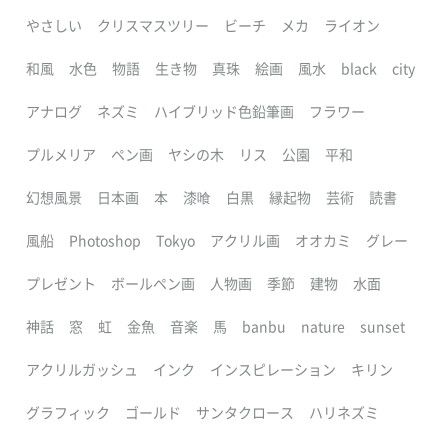
やさしい
クリスマスツリー
ビーチ
メカ
ライオン
和風
水色
物語
生き物
真珠
絵画
風水
black
city
アナログ
ネズミ
ハイブリッド色鉛筆画
フラワー
プルメリア
ペン画
ヤシの木
リス
公園
平和
幻想風景
日本画
本
漆喰
白黒
縁起物
芸術
読書
風船
Photoshop
Tokyo
アクリル画
オオカミ
グレー
プレゼント
ボールペン画
人物画
季節
建物
水面
神話
窓
虹
金魚
音楽
馬
banbu
nature
sunset
アクリルガッシュ
インク
インスピレーション
キリン
グラフィック
ゴールド
サンタクロース
ハリネズミ