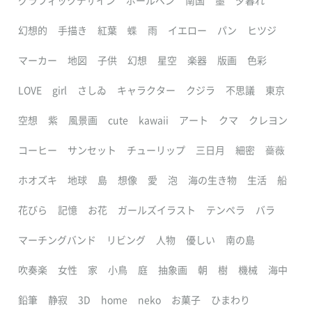
グラフィックデザイン
ボールペン
南国
墨
夕暮れ
幻想的
手描き
紅葉
蝶
雨
イエロー
パン
ヒツジ
マーカー
地図
子供
幻想
星空
楽器
版画
色彩
LOVE
girl
さしゐ
キャラクター
クジラ
不思議
東京
空想
紫
風景画
cute
kawaii
アート
クマ
クレヨン
コーヒー
サンセット
チューリップ
三日月
細密
薔薇
ホオズキ
地球
島
想像
愛
泡
海の生き物
生活
船
花びら
記憶
お花
ガールズイラスト
テンペラ
バラ
マーチングバンド
リビング
人物
優しい
南の島
吹奏楽
女性
家
小鳥
庭
抽象画
朝
樹
機械
海中
鉛筆
静寂
3D
home
neko
お菓子
ひまわり