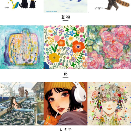
動物
花
女の子