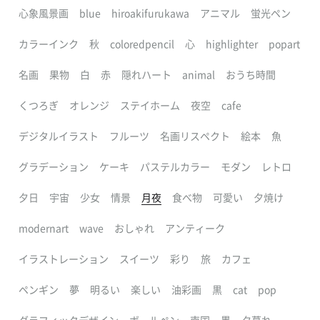
心象風景画
blue
hiroakifurukawa
アニマル
蛍光ペン
カラーインク
秋
coloredpencil
心
highlighter
popart
名画
果物
白
赤
隠れハート
animal
おうち時間
くつろぎ
オレンジ
ステイホーム
夜空
cafe
デジタルイラスト
フルーツ
名画リスペクト
絵本
魚
グラデーション
ケーキ
パステルカラー
モダン
レトロ
夕日
宇宙
少女
情景
月夜
食べ物
可愛い
夕焼け
modernart
wave
おしゃれ
アンティーク
イラストレーション
スイーツ
彩り
旅
カフェ
ペンギン
夢
明るい
楽しい
油彩画
黒
cat
pop