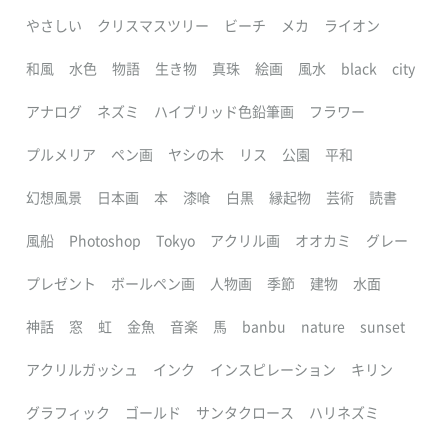
やさしい
クリスマスツリー
ビーチ
メカ
ライオン
和風
水色
物語
生き物
真珠
絵画
風水
black
city
アナログ
ネズミ
ハイブリッド色鉛筆画
フラワー
プルメリア
ペン画
ヤシの木
リス
公園
平和
幻想風景
日本画
本
漆喰
白黒
縁起物
芸術
読書
風船
Photoshop
Tokyo
アクリル画
オオカミ
グレー
プレゼント
ボールペン画
人物画
季節
建物
水面
神話
窓
虹
金魚
音楽
馬
banbu
nature
sunset
アクリルガッシュ
インク
インスピレーション
キリン
グラフィック
ゴールド
サンタクロース
ハリネズミ