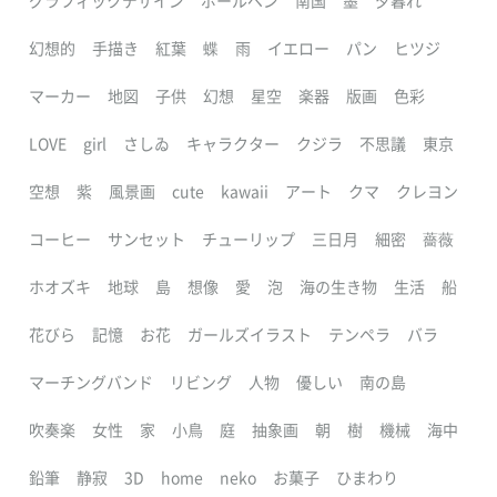
グラフィックデザイン
ボールペン
南国
墨
夕暮れ
幻想的
手描き
紅葉
蝶
雨
イエロー
パン
ヒツジ
マーカー
地図
子供
幻想
星空
楽器
版画
色彩
LOVE
girl
さしゐ
キャラクター
クジラ
不思議
東京
空想
紫
風景画
cute
kawaii
アート
クマ
クレヨン
コーヒー
サンセット
チューリップ
三日月
細密
薔薇
ホオズキ
地球
島
想像
愛
泡
海の生き物
生活
船
花びら
記憶
お花
ガールズイラスト
テンペラ
バラ
マーチングバンド
リビング
人物
優しい
南の島
吹奏楽
女性
家
小鳥
庭
抽象画
朝
樹
機械
海中
鉛筆
静寂
3D
home
neko
お菓子
ひまわり