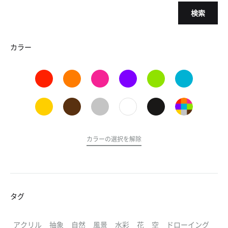
検索
カラー
カラーの選択を解除
タグ
アクリル
抽象
自然
風景
水彩
花
空
ドローイング