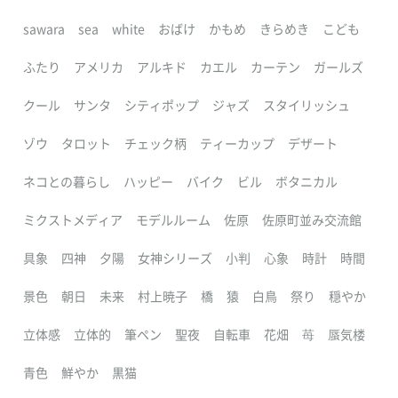
sawara
sea
white
おばけ
かもめ
きらめき
こども
ふたり
アメリカ
アルキド
カエル
カーテン
ガールズ
クール
サンタ
シティポップ
ジャズ
スタイリッシュ
ゾウ
タロット
チェック柄
ティーカップ
デザート
ネコとの暮らし
ハッピー
バイク
ビル
ボタニカル
ミクストメディア
モデルルーム
佐原
佐原町並み交流館
具象
四神
夕陽
女神シリーズ
小判
心象
時計
時間
景色
朝日
未来
村上暁子
橋
猿
白鳥
祭り
穏やか
立体感
立体的
筆ペン
聖夜
自転車
花畑
苺
蜃気楼
青色
鮮やか
黒猫