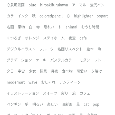
心象風景画
blue
hiroakifurukawa
アニマル
蛍光ペン
カラーインク
秋
coloredpencil
心
highlighter
popart
名画
果物
白
赤
隠れハート
animal
おうち時間
くつろぎ
オレンジ
ステイホーム
夜空
cafe
デジタルイラスト
フルーツ
名画リスペクト
絵本
魚
グラデーション
ケーキ
パステルカラー
モダン
レトロ
夕日
宇宙
少女
情景
月夜
食べ物
可愛い
夕焼け
modernart
wave
おしゃれ
アンティーク
イラストレーション
スイーツ
彩り
旅
カフェ
ペンギン
夢
明るい
楽しい
油彩画
黒
cat
pop