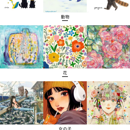
動物
花
女の子