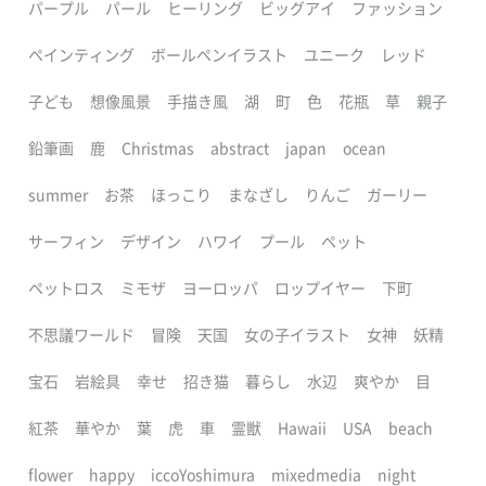
パープル
パール
ヒーリング
ビッグアイ
ファッション
ペインティング
ボールペンイラスト
ユニーク
レッド
子ども
想像風景
手描き風
湖
町
色
花瓶
草
親子
鉛筆画
鹿
Christmas
abstract
japan
ocean
summer
お茶
ほっこり
まなざし
りんご
ガーリー
サーフィン
デザイン
ハワイ
プール
ペット
ペットロス
ミモザ
ヨーロッパ
ロップイヤー
下町
不思議ワールド
冒険
天国
女の子イラスト
女神
妖精
宝石
岩絵具
幸せ
招き猫
暮らし
水辺
爽やか
目
紅茶
華やか
葉
虎
車
霊獣
Hawaii
USA
beach
flower
happy
iccoYoshimura
mixedmedia
night