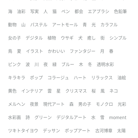
海
油彩
写実
人
猫
ペン
都会
エアブラシ
色鉛筆
動物
山
パステル
アートモール
青
光
カラフル
女の子
デジタル
植物
ウサギ
犬
癒し
街
シンプル
鳥
夏
イラスト
かわいい
ファンタジー
月
春
ピンク
波
川
夜
緑
ブルー
木
冬
透明水彩
キラキラ
ポップ
コラージュ
ハート
リラックス
油絵
黄色
インテリア
雲
星
クリスマス
桜
風
ネコ
メルヘン
夜景
現代アート
森
男の子
モノクロ
光彩
水彩画
詩
グリーン
デジタルアート
水
雪
moment
ツキトタイヨウ
デッサン
ポップアート
古河博章
太陽