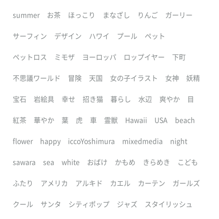
summer
お茶
ほっこり
まなざし
りんご
ガーリー
サーフィン
デザイン
ハワイ
プール
ペット
ペットロス
ミモザ
ヨーロッパ
ロップイヤー
下町
不思議ワールド
冒険
天国
女の子イラスト
女神
妖精
宝石
岩絵具
幸せ
招き猫
暮らし
水辺
爽やか
目
紅茶
華やか
葉
虎
車
霊獣
Hawaii
USA
beach
flower
happy
iccoYoshimura
mixedmedia
night
sawara
sea
white
おばけ
かもめ
きらめき
こども
ふたり
アメリカ
アルキド
カエル
カーテン
ガールズ
クール
サンタ
シティポップ
ジャズ
スタイリッシュ