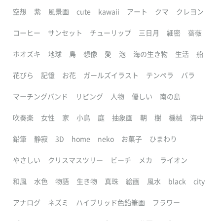
空想
紫
風景画
cute
kawaii
アート
クマ
クレヨン
コーヒー
サンセット
チューリップ
三日月
細密
薔薇
ホオズキ
地球
島
想像
愛
泡
海の生き物
生活
船
花びら
記憶
お花
ガールズイラスト
テンペラ
バラ
マーチングバンド
リビング
人物
優しい
南の島
吹奏楽
女性
家
小鳥
庭
抽象画
朝
樹
機械
海中
鉛筆
静寂
3D
home
neko
お菓子
ひまわり
やさしい
クリスマスツリー
ビーチ
メカ
ライオン
和風
水色
物語
生き物
真珠
絵画
風水
black
city
アナログ
ネズミ
ハイブリッド色鉛筆画
フラワー