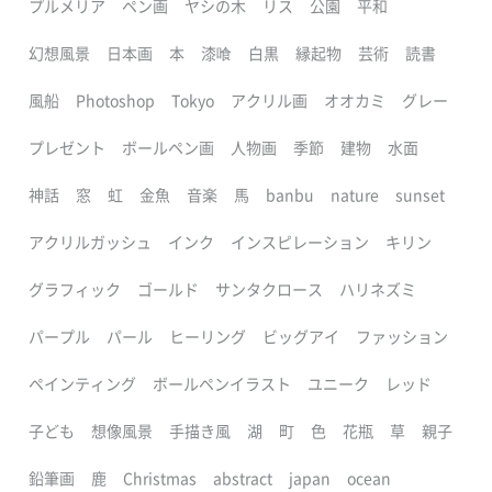
プルメリア
ペン画
ヤシの木
リス
公園
平和
幻想風景
日本画
本
漆喰
白黒
縁起物
芸術
読書
風船
Photoshop
Tokyo
アクリル画
オオカミ
グレー
プレゼント
ボールペン画
人物画
季節
建物
水面
神話
窓
虹
金魚
音楽
馬
banbu
nature
sunset
アクリルガッシュ
インク
インスピレーション
キリン
グラフィック
ゴールド
サンタクロース
ハリネズミ
パープル
パール
ヒーリング
ビッグアイ
ファッション
ペインティング
ボールペンイラスト
ユニーク
レッド
子ども
想像風景
手描き風
湖
町
色
花瓶
草
親子
鉛筆画
鹿
Christmas
abstract
japan
ocean