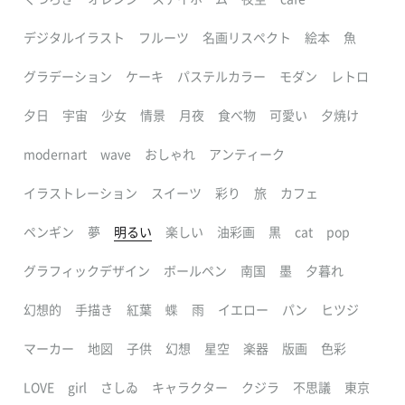
デジタルイラスト
フルーツ
名画リスペクト
絵本
魚
グラデーション
ケーキ
パステルカラー
モダン
レトロ
夕日
宇宙
少女
情景
月夜
食べ物
可愛い
夕焼け
modernart
wave
おしゃれ
アンティーク
イラストレーション
スイーツ
彩り
旅
カフェ
ペンギン
夢
明るい
楽しい
油彩画
黒
cat
pop
グラフィックデザイン
ボールペン
南国
墨
夕暮れ
幻想的
手描き
紅葉
蝶
雨
イエロー
パン
ヒツジ
マーカー
地図
子供
幻想
星空
楽器
版画
色彩
LOVE
girl
さしゐ
キャラクター
クジラ
不思議
東京