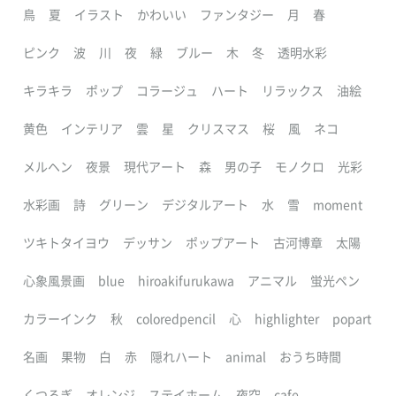
鳥
夏
イラスト
かわいい
ファンタジー
月
春
ピンク
波
川
夜
緑
ブルー
木
冬
透明水彩
キラキラ
ポップ
コラージュ
ハート
リラックス
油絵
黄色
インテリア
雲
星
クリスマス
桜
風
ネコ
メルヘン
夜景
現代アート
森
男の子
モノクロ
光彩
水彩画
詩
グリーン
デジタルアート
水
雪
moment
ツキトタイヨウ
デッサン
ポップアート
古河博章
太陽
心象風景画
blue
hiroakifurukawa
アニマル
蛍光ペン
カラーインク
秋
coloredpencil
心
highlighter
popart
名画
果物
白
赤
隠れハート
animal
おうち時間
くつろぎ
オレンジ
ステイホーム
夜空
cafe