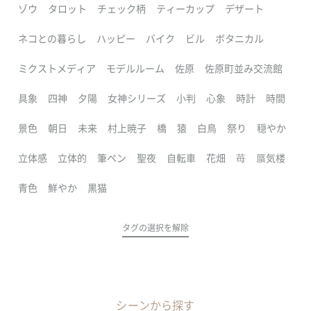
ゾウ
タロット
チェック柄
ティーカップ
デザート
ネコとの暮らし
ハッピー
バイク
ビル
ボタニカル
ミクストメディア
モデルルーム
佐原
佐原町並み交流館
具象
四神
夕陽
女神シリーズ
小判
心象
時計
時間
景色
朝日
未来
村上暁子
橋
猿
白鳥
祭り
穏やか
立体感
立体的
筆ペン
聖夜
自転車
花畑
苺
蜃気楼
青色
鮮やか
黒猫
タグの選択を解除
シーンから探す