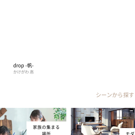
drop -帆-
かけがわ 惠
シーンから探す
家族の集まる
場所
モダ