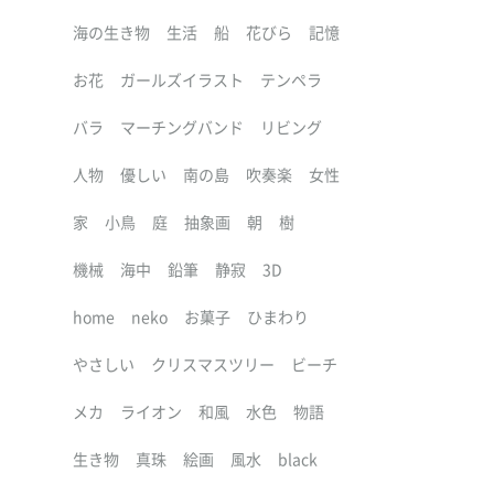
海の生き物
生活
船
花びら
記憶
お花
ガールズイラスト
テンペラ
バラ
マーチングバンド
リビング
人物
優しい
南の島
吹奏楽
女性
家
小鳥
庭
抽象画
朝
樹
機械
海中
鉛筆
静寂
3D
home
neko
お菓子
ひまわり
やさしい
クリスマスツリー
ビーチ
メカ
ライオン
和風
水色
物語
生き物
真珠
絵画
風水
black