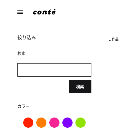
conte（コ
あ
ン
な
テ）
た
絞り込み
ら
1 作品
し
さ
検索
に
寄
り
添
検索
う、
暮
ら
カラー
し
の
た
め