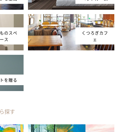
ものスペ
くつろぎカフ
ース
ェ
トを贈る
ら探す