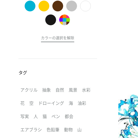
の
ア
ー
ト
カラーの選択を解除
タグ
アクリル
抽象
自然
風景
水彩
花
空
ドローイング
海
油彩
写実
人
猫
ペン
都会
エアブラシ
色鉛筆
動物
山