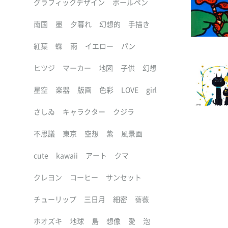
グラフィックデザイン
ボールペン
南国
墨
夕暮れ
幻想的
手描き
紅葉
蝶
雨
イエロー
パン
ヒツジ
マーカー
地図
子供
幻想
星空
楽器
版画
色彩
LOVE
girl
さしゐ
キャラクター
クジラ
不思議
東京
空想
紫
風景画
cute
kawaii
アート
クマ
クレヨン
コーヒー
サンセット
チューリップ
三日月
細密
薔薇
ホオズキ
地球
島
想像
愛
泡