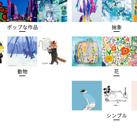
ポップな作品
抽象
動物
花
シンプル