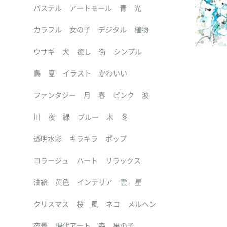
パステル
アートモール
青
光
カラフル
女の子
デジタル
植物
ウサギ
犬
癒し
街
シンプル
鳥
夏
イラスト
かわいい
ファンタジー
月
春
ピンク
波
川
夜
緑
ブルー
木
冬
透明水彩
キラキラ
ポップ
コラージュ
ハート
リラックス
油絵
黄色
インテリア
雲
星
クリスマス
桜
風
ネコ
メルヘン
夜景
現代アート
森
男の子