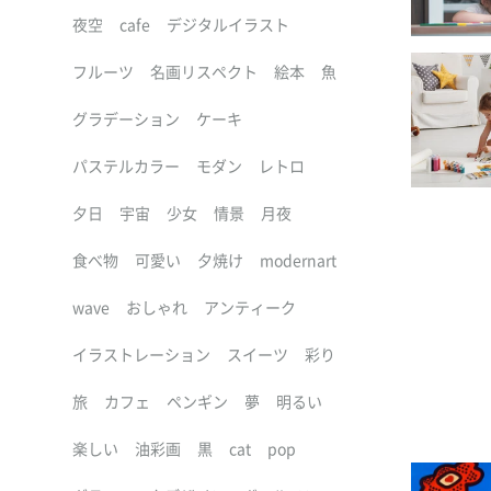
夜空
cafe
デジタルイラスト
フルーツ
名画リスペクト
絵本
魚
グラデーション
ケーキ
パステルカラー
モダン
レトロ
夕日
宇宙
少女
情景
月夜
食べ物
可愛い
夕焼け
modernart
wave
おしゃれ
アンティーク
イラストレーション
スイーツ
彩り
旅
カフェ
ペンギン
夢
明るい
楽しい
油彩画
黒
cat
pop