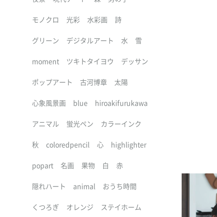
モノクロ
光彩
水彩画
詩
グリーン
デジタルアート
水
雪
moment
ツキトタイヨウ
デッサン
ポップアート
古河博章
太陽
心象風景画
blue
hiroakifurukawa
アニマル
蛍光ペン
カラーインク
秋
coloredpencil
心
highlighter
popart
名画
果物
白
赤
隠れハート
animal
おうち時間
くつろぎ
オレンジ
ステイホーム