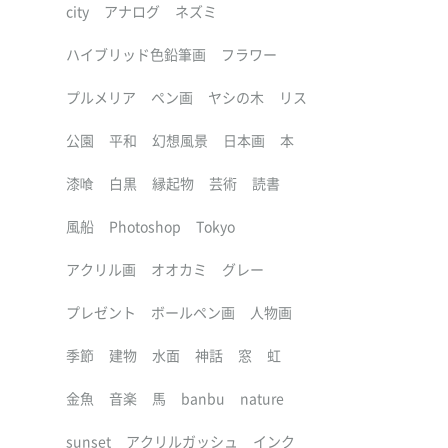
city
アナログ
ネズミ
ハイブリッド色鉛筆画
フラワー
プルメリア
ペン画
ヤシの木
リス
公園
平和
幻想風景
日本画
本
漆喰
白黒
縁起物
芸術
読書
風船
Photoshop
Tokyo
アクリル画
オオカミ
グレー
プレゼント
ボールペン画
人物画
季節
建物
水面
神話
窓
虹
金魚
音楽
馬
banbu
nature
sunset
アクリルガッシュ
インク