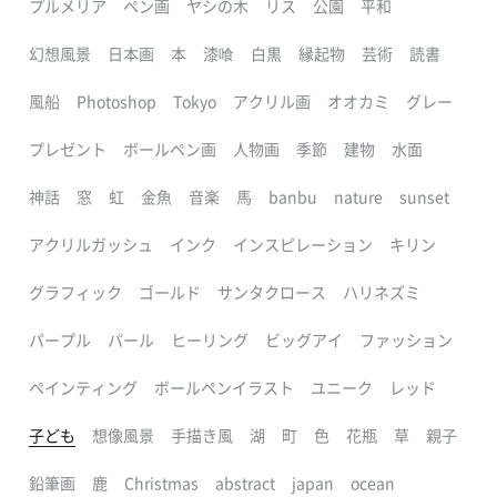
プルメリア
ペン画
ヤシの木
リス
公園
平和
幻想風景
日本画
本
漆喰
白黒
縁起物
芸術
読書
風船
Photoshop
Tokyo
アクリル画
オオカミ
グレー
プレゼント
ボールペン画
人物画
季節
建物
水面
神話
窓
虹
金魚
音楽
馬
banbu
nature
sunset
アクリルガッシュ
インク
インスピレーション
キリン
グラフィック
ゴールド
サンタクロース
ハリネズミ
パープル
パール
ヒーリング
ビッグアイ
ファッション
ペインティング
ボールペンイラスト
ユニーク
レッド
子ども
想像風景
手描き風
湖
町
色
花瓶
草
親子
鉛筆画
鹿
Christmas
abstract
japan
ocean