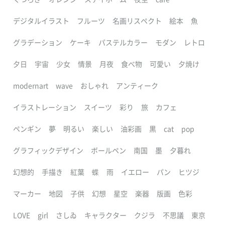
デジタルイラスト
フルーツ
名画リスペクト
絵本
魚
グラデーション
ケーキ
パステルカラー
モダン
レトロ
夕日
宇宙
少女
情景
月夜
食べ物
可愛い
夕焼け
modernart
wave
おしゃれ
アンティーク
イラストレーション
スイーツ
彩り
旅
カフェ
ペンギン
夢
明るい
楽しい
油彩画
黒
cat
pop
グラフィックデザイン
ボールペン
南国
墨
夕暮れ
幻想的
手描き
紅葉
蝶
雨
イエロー
パン
ヒツジ
マーカー
地図
子供
幻想
星空
楽器
版画
色彩
LOVE
girl
さしゐ
キャラクター
クジラ
不思議
東京