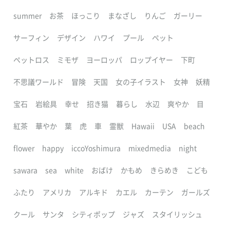
summer
お茶
ほっこり
まなざし
りんご
ガーリー
サーフィン
デザイン
ハワイ
プール
ペット
ペットロス
ミモザ
ヨーロッパ
ロップイヤー
下町
不思議ワールド
冒険
天国
女の子イラスト
女神
妖精
宝石
岩絵具
幸せ
招き猫
暮らし
水辺
爽やか
目
紅茶
華やか
葉
虎
車
霊獣
Hawaii
USA
beach
flower
happy
iccoYoshimura
mixedmedia
night
sawara
sea
white
おばけ
かもめ
きらめき
こども
ふたり
アメリカ
アルキド
カエル
カーテン
ガールズ
クール
サンタ
シティポップ
ジャズ
スタイリッシュ