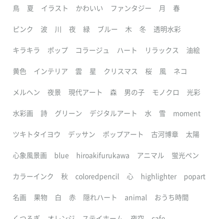
鳥
夏
イラスト
かわいい
ファンタジー
月
春
ピンク
波
川
夜
緑
ブルー
木
冬
透明水彩
キラキラ
ポップ
コラージュ
ハート
リラックス
油絵
黄色
インテリア
雲
星
クリスマス
桜
風
ネコ
メルヘン
夜景
現代アート
森
男の子
モノクロ
光彩
水彩画
詩
グリーン
デジタルアート
水
雪
moment
ツキトタイヨウ
デッサン
ポップアート
古河博章
太陽
心象風景画
blue
hiroakifurukawa
アニマル
蛍光ペン
カラーインク
秋
coloredpencil
心
highlighter
popart
名画
果物
白
赤
隠れハート
animal
おうち時間
くつろぎ
オレンジ
ステイホーム
夜空
cafe