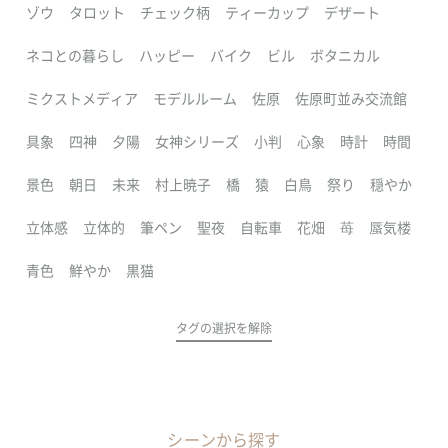
ゾウ
タロット
チェック柄
ティーカップ
デザート
ネコとの暮らし
ハッピー
バイク
ビル
ボタニカル
ミクストメディア
モデルルーム
佐原
佐原町並み交流館
具象
四神
夕陽
女神シリーズ
小判
心象
時計
時間
景色
朝日
未来
村上暁子
橋
猿
白鳥
祭り
穏やか
立体感
立体的
筆ペン
聖夜
自転車
花畑
苺
蜃気楼
青色
鮮やか
黒猫
タグの選択を解除
シーンから探す