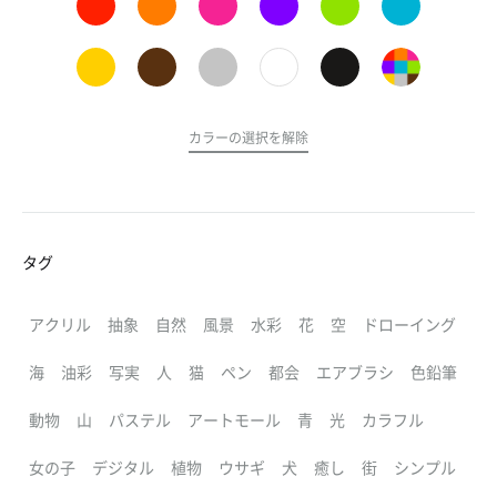
カラーの選択を解除
タグ
アクリル
抽象
自然
風景
水彩
花
空
ドローイング
海
油彩
写実
人
猫
ペン
都会
エアブラシ
色鉛筆
動物
山
パステル
アートモール
青
光
カラフル
女の子
デジタル
植物
ウサギ
犬
癒し
街
シンプル