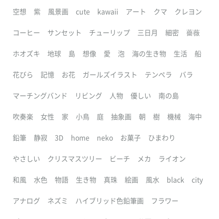
空想
紫
風景画
cute
kawaii
アート
クマ
クレヨン
コーヒー
サンセット
チューリップ
三日月
細密
薔薇
ホオズキ
地球
島
想像
愛
泡
海の生き物
生活
船
花びら
記憶
お花
ガールズイラスト
テンペラ
バラ
マーチングバンド
リビング
人物
優しい
南の島
吹奏楽
女性
家
小鳥
庭
抽象画
朝
樹
機械
海中
鉛筆
静寂
3D
home
neko
お菓子
ひまわり
やさしい
クリスマスツリー
ビーチ
メカ
ライオン
和風
水色
物語
生き物
真珠
絵画
風水
black
city
アナログ
ネズミ
ハイブリッド色鉛筆画
フラワー