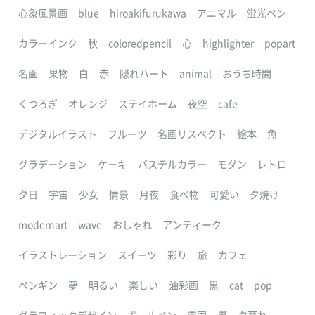
心象風景画
blue
hiroakifurukawa
アニマル
蛍光ペン
カラーインク
秋
coloredpencil
心
highlighter
popart
名画
果物
白
赤
隠れハート
animal
おうち時間
くつろぎ
オレンジ
ステイホーム
夜空
cafe
デジタルイラスト
フルーツ
名画リスペクト
絵本
魚
グラデーション
ケーキ
パステルカラー
モダン
レトロ
夕日
宇宙
少女
情景
月夜
食べ物
可愛い
夕焼け
modernart
wave
おしゃれ
アンティーク
イラストレーション
スイーツ
彩り
旅
カフェ
ペンギン
夢
明るい
楽しい
油彩画
黒
cat
pop