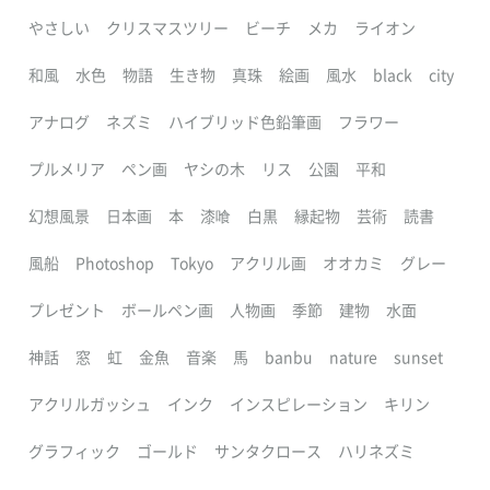
やさしい
クリスマスツリー
ビーチ
メカ
ライオン
和風
水色
物語
生き物
真珠
絵画
風水
black
city
アナログ
ネズミ
ハイブリッド色鉛筆画
フラワー
プルメリア
ペン画
ヤシの木
リス
公園
平和
幻想風景
日本画
本
漆喰
白黒
縁起物
芸術
読書
風船
Photoshop
Tokyo
アクリル画
オオカミ
グレー
プレゼント
ボールペン画
人物画
季節
建物
水面
神話
窓
虹
金魚
音楽
馬
banbu
nature
sunset
アクリルガッシュ
インク
インスピレーション
キリン
グラフィック
ゴールド
サンタクロース
ハリネズミ