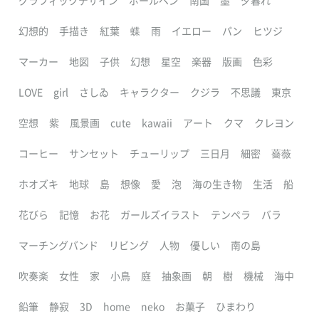
グラフィックデザイン
ボールペン
南国
墨
夕暮れ
幻想的
手描き
紅葉
蝶
雨
イエロー
パン
ヒツジ
マーカー
地図
子供
幻想
星空
楽器
版画
色彩
LOVE
girl
さしゐ
キャラクター
クジラ
不思議
東京
空想
紫
風景画
cute
kawaii
アート
クマ
クレヨン
コーヒー
サンセット
チューリップ
三日月
細密
薔薇
ホオズキ
地球
島
想像
愛
泡
海の生き物
生活
船
花びら
記憶
お花
ガールズイラスト
テンペラ
バラ
マーチングバンド
リビング
人物
優しい
南の島
吹奏楽
女性
家
小鳥
庭
抽象画
朝
樹
機械
海中
鉛筆
静寂
3D
home
neko
お菓子
ひまわり