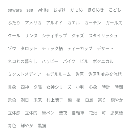
sawara
sea
white
おばけ
かもめ
きらめき
こども
ふたり
アメリカ
アルキド
カエル
カーテン
ガールズ
クール
サンタ
シティポップ
ジャズ
スタイリッシュ
ゾウ
タロット
チェック柄
ティーカップ
デザート
ネコとの暮らし
ハッピー
バイク
ビル
ボタニカル
ミクストメディア
モデルルーム
佐原
佐原町並み交流館
具象
四神
夕陽
女神シリーズ
小判
心象
時計
時間
景色
朝日
未来
村上暁子
橋
猿
白鳥
祭り
穏やか
立体感
立体的
筆ペン
聖夜
自転車
花畑
苺
蜃気楼
青色
鮮やか
黒猫