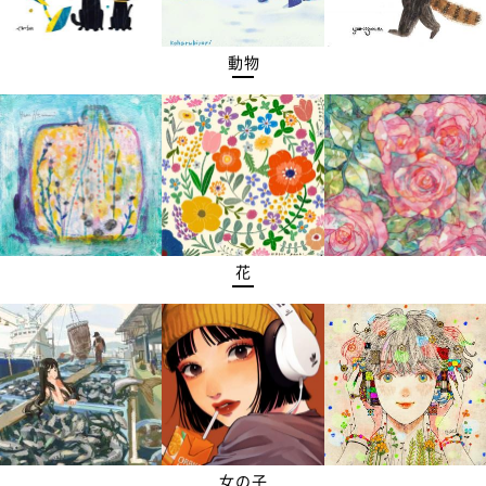
動物
花
女の子