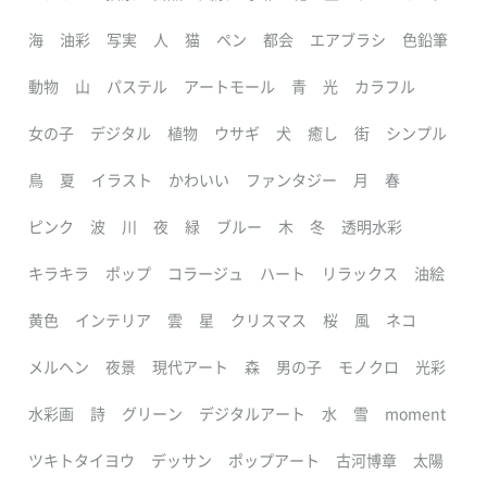
海
油彩
写実
人
猫
ペン
都会
エアブラシ
色鉛筆
動物
山
パステル
アートモール
青
光
カラフル
女の子
デジタル
植物
ウサギ
犬
癒し
街
シンプル
鳥
夏
イラスト
かわいい
ファンタジー
月
春
ピンク
波
川
夜
緑
ブルー
木
冬
透明水彩
キラキラ
ポップ
コラージュ
ハート
リラックス
油絵
黄色
インテリア
雲
星
クリスマス
桜
風
ネコ
メルヘン
夜景
現代アート
森
男の子
モノクロ
光彩
水彩画
詩
グリーン
デジタルアート
水
雪
moment
ツキトタイヨウ
デッサン
ポップアート
古河博章
太陽