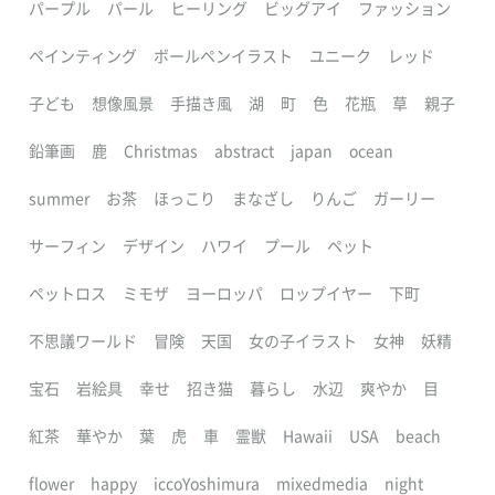
パープル
パール
ヒーリング
ビッグアイ
ファッション
ペインティング
ボールペンイラスト
ユニーク
レッド
子ども
想像風景
手描き風
湖
町
色
花瓶
草
親子
鉛筆画
鹿
Christmas
abstract
japan
ocean
summer
お茶
ほっこり
まなざし
りんご
ガーリー
サーフィン
デザイン
ハワイ
プール
ペット
ペットロス
ミモザ
ヨーロッパ
ロップイヤー
下町
不思議ワールド
冒険
天国
女の子イラスト
女神
妖精
宝石
岩絵具
幸せ
招き猫
暮らし
水辺
爽やか
目
紅茶
華やか
葉
虎
車
霊獣
Hawaii
USA
beach
flower
happy
iccoYoshimura
mixedmedia
night