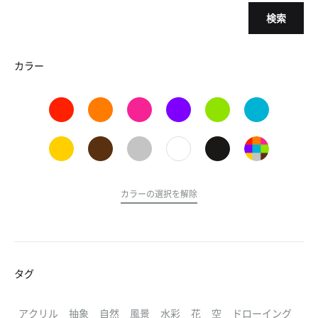
検索
カラー
カラーの選択を解除
タグ
アクリル
抽象
自然
風景
水彩
花
空
ドローイング