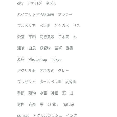
city
アナログ
ネズミ
ハイブリッド色鉛筆画
フラワー
プルメリア
ペン画
ヤシの木
リス
公園
平和
幻想風景
日本画
本
漆喰
白黒
縁起物
芸術
読書
風船
Photoshop
Tokyo
アクリル画
オオカミ
グレー
プレゼント
ボールペン画
人物画
季節
建物
水面
神話
窓
虹
金魚
音楽
馬
banbu
nature
sunset
アクリルガッシュ
インク