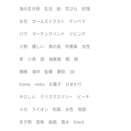
海の生き物
生活
船
花びら
記憶
お花
ガールズイラスト
テンペラ
バラ
マーチングバンド
リビング
人物
優しい
南の島
吹奏楽
女性
家
小鳥
庭
抽象画
朝
樹
機械
海中
鉛筆
静寂
3D
home
neko
お菓子
ひまわり
やさしい
クリスマスツリー
ビーチ
メカ
ライオン
和風
水色
物語
生き物
真珠
絵画
風水
black