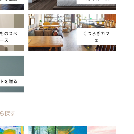
ものスペ
くつろぎカフ
ース
ェ
トを贈る
ら探す