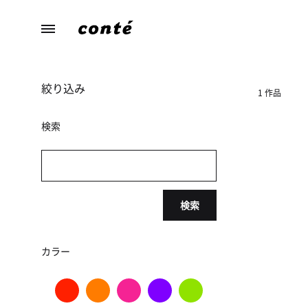
conte（コ
あ
ン
な
テ）
た
絞り込み
ら
1 作品
し
さ
検索
に
寄
り
添
検索
う、
暮
ら
カラー
し
の
た
め