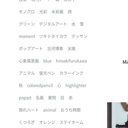
モノクロ
光彩
水彩画
詩
グリーン
デジタルアート
水
雪
moment
ツキトタイヨウ
デッサン
ポップアート
古河博章
太陽
心象風景画
blue
hiroakifurukawa
Mi
アニマル
蛍光ペン
カラーインク
秋
coloredpencil
心
highlighter
popart
名画
果物
白
赤
隠れハート
animal
おうち時間
くつろぎ
オレンジ
ステイホーム