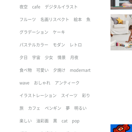
夜空
cafe
デジタルイラスト
フルーツ
名画リスペクト
絵本
魚
グラデーション
ケーキ
パステルカラー
モダン
レトロ
夕日
宇宙
少女
情景
月夜
食べ物
可愛い
夕焼け
modernart
wave
おしゃれ
アンティーク
イラストレーション
スイーツ
彩り
旅
カフェ
ペンギン
夢
明るい
楽しい
油彩画
黒
cat
pop