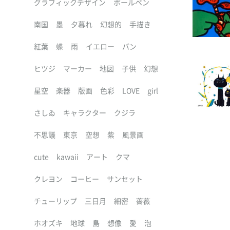
グラフィックデザイン
ボールペン
南国
墨
夕暮れ
幻想的
手描き
紅葉
蝶
雨
イエロー
パン
ヒツジ
マーカー
地図
子供
幻想
星空
楽器
版画
色彩
LOVE
girl
さしゐ
キャラクター
クジラ
不思議
東京
空想
紫
風景画
cute
kawaii
アート
クマ
クレヨン
コーヒー
サンセット
チューリップ
三日月
細密
薔薇
ホオズキ
地球
島
想像
愛
泡