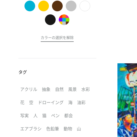
の
ア
ー
ト
カラーの選択を解除
タグ
アクリル
抽象
自然
風景
水彩
花
空
ドローイング
海
油彩
写実
人
猫
ペン
都会
エアブラシ
色鉛筆
動物
山