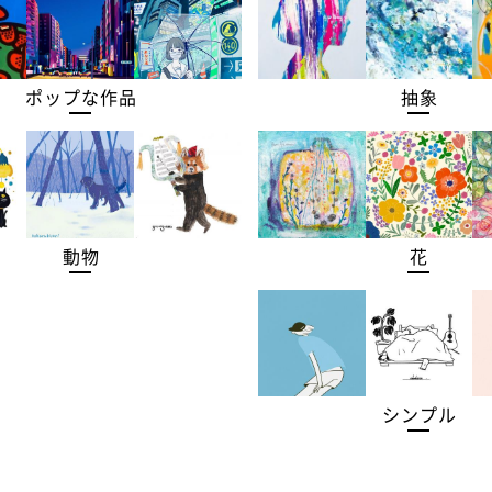
ポップな作品
抽象
動物
花
シンプル