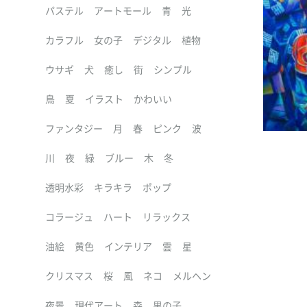
パステル
アートモール
青
光
カラフル
女の子
デジタル
植物
ウサギ
犬
癒し
街
シンプル
鳥
夏
イラスト
かわいい
ファンタジー
月
春
ピンク
波
川
夜
緑
ブルー
木
冬
透明水彩
キラキラ
ポップ
コラージュ
ハート
リラックス
油絵
黄色
インテリア
雲
星
クリスマス
桜
風
ネコ
メルヘン
夜景
現代アート
森
男の子