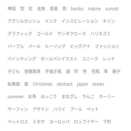
神話
窓
虹
金魚
音楽
馬
banbu
nature
sunset
アクリルガッシュ
インク
インスピレーション
キリン
グラフィック
ゴールド
サンタクロース
ハリネズミ
パープル
パール
ヒーリング
ビッグアイ
ファッション
ペインティング
ボールペンイラスト
ユニーク
レッド
子ども
想像風景
手描き風
湖
町
色
花瓶
草
親子
鉛筆画
鹿
Christmas
abstract
japan
ocean
summer
お茶
ほっこり
まなざし
りんご
ガーリー
サーフィン
デザイン
ハワイ
プール
ペット
ペットロス
ミモザ
ヨーロッパ
ロップイヤー
下町