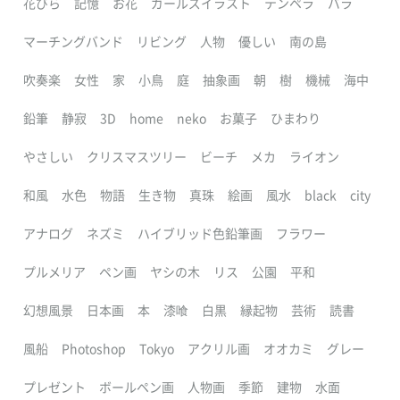
花びら
記憶
お花
ガールズイラスト
テンペラ
バラ
マーチングバンド
リビング
人物
優しい
南の島
吹奏楽
女性
家
小鳥
庭
抽象画
朝
樹
機械
海中
鉛筆
静寂
3D
home
neko
お菓子
ひまわり
やさしい
クリスマスツリー
ビーチ
メカ
ライオン
和風
水色
物語
生き物
真珠
絵画
風水
black
city
アナログ
ネズミ
ハイブリッド色鉛筆画
フラワー
プルメリア
ペン画
ヤシの木
リス
公園
平和
幻想風景
日本画
本
漆喰
白黒
縁起物
芸術
読書
風船
Photoshop
Tokyo
アクリル画
オオカミ
グレー
プレゼント
ボールペン画
人物画
季節
建物
水面