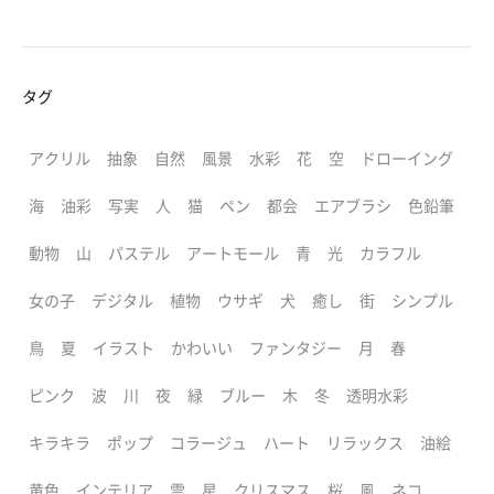
タグ
アクリル
抽象
自然
風景
水彩
花
空
ドローイング
海
油彩
写実
人
猫
ペン
都会
エアブラシ
色鉛筆
動物
山
パステル
アートモール
青
光
カラフル
女の子
デジタル
植物
ウサギ
犬
癒し
街
シンプル
鳥
夏
イラスト
かわいい
ファンタジー
月
春
ピンク
波
川
夜
緑
ブルー
木
冬
透明水彩
キラキラ
ポップ
コラージュ
ハート
リラックス
油絵
黄色
インテリア
雲
星
クリスマス
桜
風
ネコ