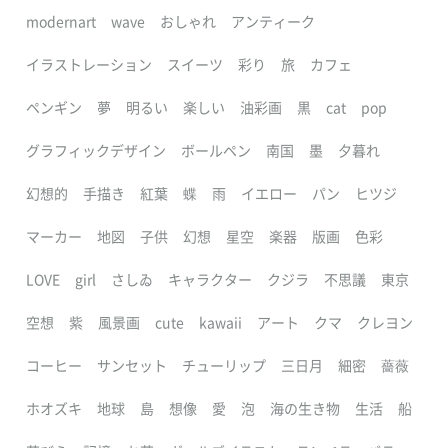
modernart
wave
おしゃれ
アンティーク
イラストレーション
スイーツ
彩り
旅
カフェ
ペンギン
夢
明るい
楽しい
油彩画
黒
cat
pop
グラフィックデザイン
ボールペン
南国
墨
夕暮れ
幻想的
手描き
紅葉
蝶
雨
イエロー
パン
ヒツジ
マーカー
地図
子供
幻想
星空
楽器
版画
色彩
LOVE
girl
さしゐ
キャラクター
クジラ
不思議
東京
空想
紫
風景画
cute
kawaii
アート
クマ
クレヨン
コーヒー
サンセット
チューリップ
三日月
細密
薔薇
ホオズキ
地球
島
想像
愛
泡
海の生き物
生活
船