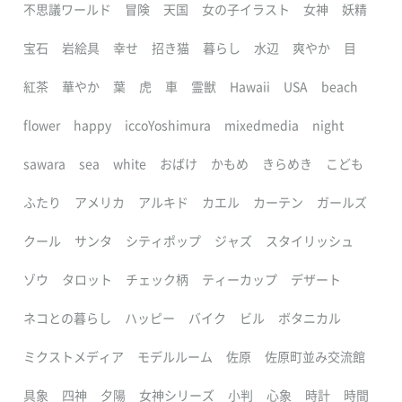
不思議ワールド
冒険
天国
女の子イラスト
女神
妖精
宝石
岩絵具
幸せ
招き猫
暮らし
水辺
爽やか
目
紅茶
華やか
葉
虎
車
霊獣
Hawaii
USA
beach
flower
happy
iccoYoshimura
mixedmedia
night
sawara
sea
white
おばけ
かもめ
きらめき
こども
ふたり
アメリカ
アルキド
カエル
カーテン
ガールズ
クール
サンタ
シティポップ
ジャズ
スタイリッシュ
ゾウ
タロット
チェック柄
ティーカップ
デザート
ネコとの暮らし
ハッピー
バイク
ビル
ボタニカル
ミクストメディア
モデルルーム
佐原
佐原町並み交流館
具象
四神
夕陽
女神シリーズ
小判
心象
時計
時間