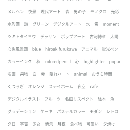
メルヘン
夜景
現代アート
森
男の子
モノクロ
光彩
水彩画
詩
グリーン
デジタルアート
水
雪
moment
ツキトタイヨウ
デッサン
ポップアート
古河博章
太陽
心象風景画
blue
hiroakifurukawa
アニマル
蛍光ペン
カラーインク
秋
coloredpencil
心
highlighter
popart
名画
果物
白
赤
隠れハート
animal
おうち時間
くつろぎ
オレンジ
ステイホーム
夜空
cafe
デジタルイラスト
フルーツ
名画リスペクト
絵本
魚
グラデーション
ケーキ
パステルカラー
モダン
レトロ
夕日
宇宙
少女
情景
月夜
食べ物
可愛い
夕焼け