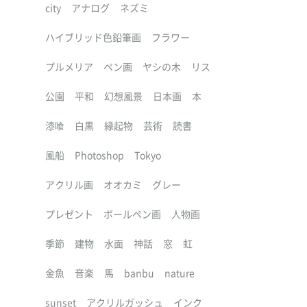
city
アナログ
ネズミ
ハイブリッド色鉛筆画
フラワー
プルメリア
ペン画
ヤシの木
リス
公園
平和
幻想風景
日本画
本
漆喰
白黒
縁起物
芸術
読書
風船
Photoshop
Tokyo
アクリル画
オオカミ
グレー
プレゼント
ボールペン画
人物画
季節
建物
水面
神話
窓
虹
金魚
音楽
馬
banbu
nature
sunset
アクリルガッシュ
インク