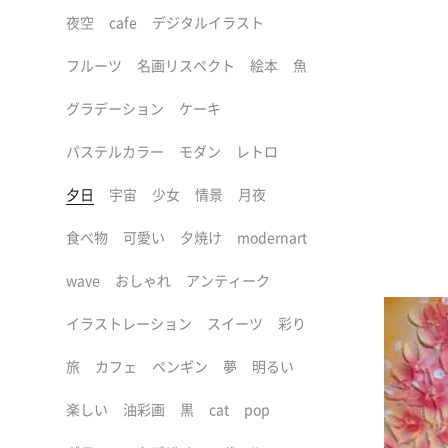
夜空
cafe
デジタルイラスト
フルーツ
名画リスペクト
絵本
魚
グラデーション
ケーキ
パステルカラー
モダン
レトロ
夕日
宇宙
少女
情景
月夜
食べ物
可愛い
夕焼け
modernart
wave
おしゃれ
アンティーク
イラストレーション
スイーツ
彩り
旅
カフェ
ペンギン
夢
明るい
楽しい
油彩画
黒
cat
pop