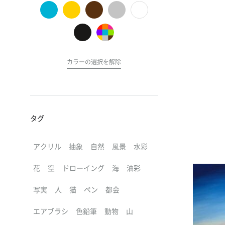
の
ア
ー
ト
カラーの選択を解除
タグ
アクリル
抽象
自然
風景
水彩
花
空
ドローイング
海
油彩
写実
人
猫
ペン
都会
エアブラシ
色鉛筆
動物
山