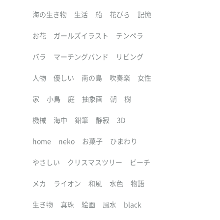
海の生き物
生活
船
花びら
記憶
お花
ガールズイラスト
テンペラ
バラ
マーチングバンド
リビング
人物
優しい
南の島
吹奏楽
女性
家
小鳥
庭
抽象画
朝
樹
機械
海中
鉛筆
静寂
3D
home
neko
お菓子
ひまわり
やさしい
クリスマスツリー
ビーチ
メカ
ライオン
和風
水色
物語
生き物
真珠
絵画
風水
black