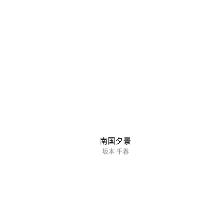
南国夕景
坂本 千春