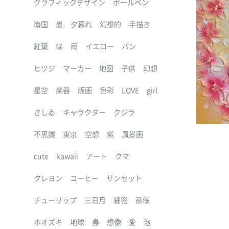
グラフィックデザイン
ボールペン
南国
墨
夕暮れ
幻想的
手描き
紅葉
蝶
雨
イエロー
パン
ヒツジ
マーカー
地図
子供
幻想
星空
楽器
版画
色彩
LOVE
girl
さしゐ
キャラクター
クジラ
不思議
東京
空想
紫
風景画
cute
kawaii
アート
クマ
クレヨン
コーヒー
サンセット
チューリップ
三日月
細密
薔薇
ホオズキ
地球
島
想像
愛
泡