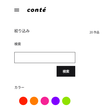
conte（コ
あ
ン
な
テ）
た
絞り込み
ら
20 作品
し
さ
検索
に
寄
り
添
検索
う、
暮
ら
カラー
し
の
た
め