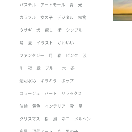
パステル
アートモール
青
光
カラフル
女の子
デジタル
植物
ウサギ
犬
癒し
街
シンプル
鳥
夏
イラスト
かわいい
ファンタジー
月
春
ピンク
波
川
夜
緑
ブルー
木
冬
透明水彩
キラキラ
ポップ
コラージュ
ハート
リラックス
油絵
黄色
インテリア
雲
星
クリスマス
桜
風
ネコ
メルヘン
夜景
現代アート
森
男の子