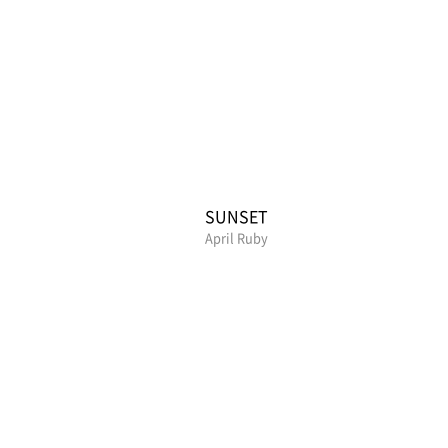
e
SUNSET
April Ruby