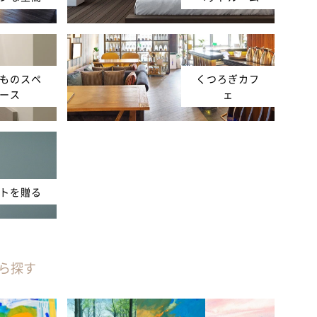
ものスペ
くつろぎカフ
ース
ェ
トを贈る
ら探す