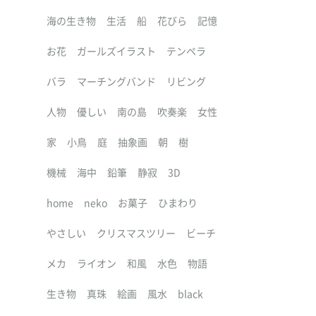
海の生き物
生活
船
花びら
記憶
お花
ガールズイラスト
テンペラ
バラ
マーチングバンド
リビング
人物
優しい
南の島
吹奏楽
女性
家
小鳥
庭
抽象画
朝
樹
機械
海中
鉛筆
静寂
3D
home
neko
お菓子
ひまわり
やさしい
クリスマスツリー
ビーチ
メカ
ライオン
和風
水色
物語
生き物
真珠
絵画
風水
black