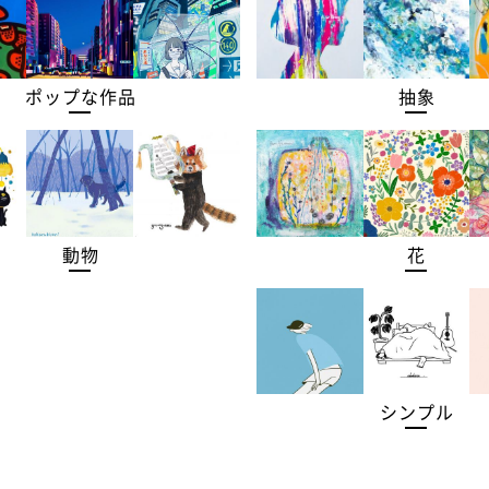
ポップな作品
抽象
動物
花
シンプル