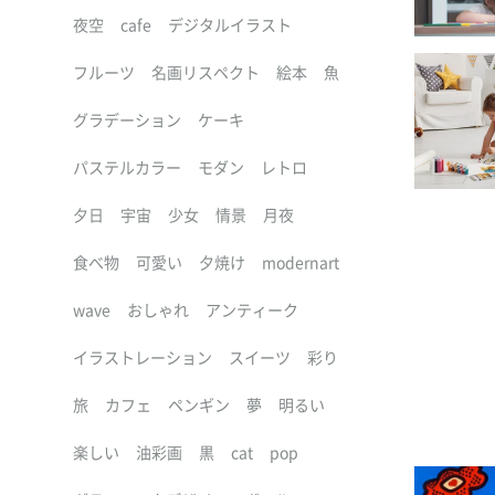
夜空
cafe
デジタルイラスト
フルーツ
名画リスペクト
絵本
魚
グラデーション
ケーキ
パステルカラー
モダン
レトロ
夕日
宇宙
少女
情景
月夜
食べ物
可愛い
夕焼け
modernart
wave
おしゃれ
アンティーク
イラストレーション
スイーツ
彩り
旅
カフェ
ペンギン
夢
明るい
楽しい
油彩画
黒
cat
pop