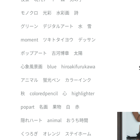
モノクロ
光彩
水彩画
詩
グリーン
デジタルアート
水
雪
moment
ツキトタイヨウ
デッサン
ポップアート
古河博章
太陽
心象風景画
blue
hiroakifurukawa
アニマル
蛍光ペン
カラーインク
秋
coloredpencil
心
highlighter
popart
名画
果物
白
赤
隠れハート
animal
おうち時間
くつろぎ
オレンジ
ステイホーム