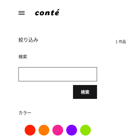
conte（コ
あ
ン
な
テ）
た
絞り込み
ら
1 作品
し
さ
検索
に
寄
り
添
検索
う、
暮
ら
カラー
し
の
た
め