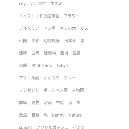
city
アナログ
ネズミ
ハイブリッド色鉛筆画
フラワー
プルメリア
ペン画
ヤシの木
リス
公園
平和
幻想風景
日本画
本
漆喰
白黒
縁起物
芸術
読書
風船
Photoshop
Tokyo
アクリル画
オオカミ
グレー
プレゼント
ボールペン画
人物画
季節
建物
水面
神話
窓
虹
金魚
音楽
馬
banbu
nature
sunset
アクリルガッシュ
インク