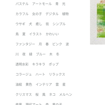
パステル
アートモール
青
光
カラフル
女の子
デジタル
植物
ウサギ
犬
癒し
街
シンプル
鳥
夏
イラスト
かわいい
ファンタジー
月
春
ピンク
波
川
夜
緑
ブルー
木
冬
透明水彩
キラキラ
ポップ
コラージュ
ハート
リラックス
油絵
黄色
インテリア
雲
星
クリスマス
桜
風
ネコ
メルヘン
夜景
現代アート
森
男の子