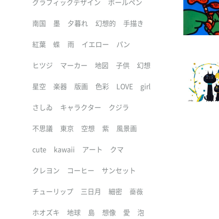
グラフィックデザイン
ボールペン
南国
墨
夕暮れ
幻想的
手描き
紅葉
蝶
雨
イエロー
パン
ヒツジ
マーカー
地図
子供
幻想
星空
楽器
版画
色彩
LOVE
girl
さしゐ
キャラクター
クジラ
不思議
東京
空想
紫
風景画
cute
kawaii
アート
クマ
クレヨン
コーヒー
サンセット
チューリップ
三日月
細密
薔薇
ホオズキ
地球
島
想像
愛
泡