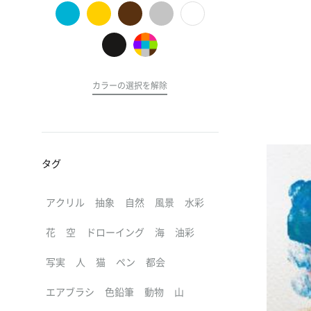
の
ア
ー
ト
カラーの選択を解除
タグ
アクリル
抽象
自然
風景
水彩
花
空
ドローイング
海
油彩
写実
人
猫
ペン
都会
エアブラシ
色鉛筆
動物
山