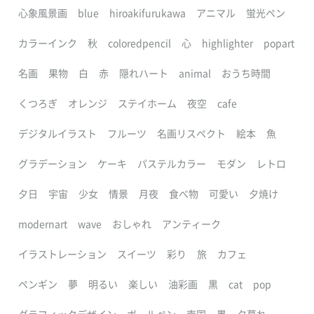
心象風景画
blue
hiroakifurukawa
アニマル
蛍光ペン
カラーインク
秋
coloredpencil
心
highlighter
popart
名画
果物
白
赤
隠れハート
animal
おうち時間
くつろぎ
オレンジ
ステイホーム
夜空
cafe
デジタルイラスト
フルーツ
名画リスペクト
絵本
魚
グラデーション
ケーキ
パステルカラー
モダン
レトロ
夕日
宇宙
少女
情景
月夜
食べ物
可愛い
夕焼け
modernart
wave
おしゃれ
アンティーク
イラストレーション
スイーツ
彩り
旅
カフェ
ペンギン
夢
明るい
楽しい
油彩画
黒
cat
pop