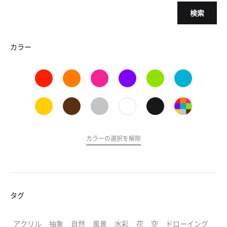
検索
カラー
カラーの選択を解除
タグ
アクリル
抽象
自然
風景
水彩
花
空
ドローイング