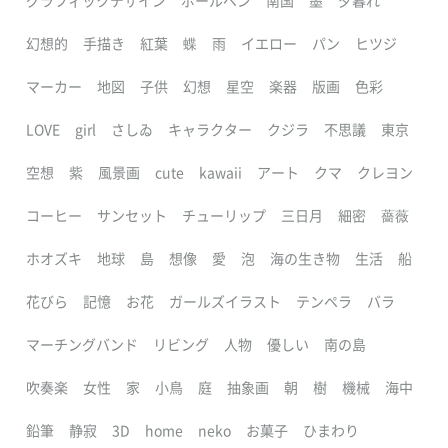
グラフィックデザイン
ボールペン
南国
墨
夕暮れ
幻想的
手描き
紅葉
蝶
雨
イエロー
パン
ヒツジ
マーカー
地図
子供
幻想
星空
楽器
版画
色彩
LOVE
girl
さしゐ
キャラクター
クジラ
不思議
東京
空想
紫
風景画
cute
kawaii
アート
クマ
クレヨン
コーヒー
サンセット
チューリップ
三日月
細密
薔薇
ホオズキ
地球
島
想像
愛
泡
海の生き物
生活
船
花びら
記憶
お花
ガールズイラスト
テンペラ
バラ
マーチングバンド
リビング
人物
優しい
南の島
吹奏楽
女性
家
小鳥
庭
抽象画
朝
樹
機械
海中
鉛筆
静寂
3D
home
neko
お菓子
ひまわり