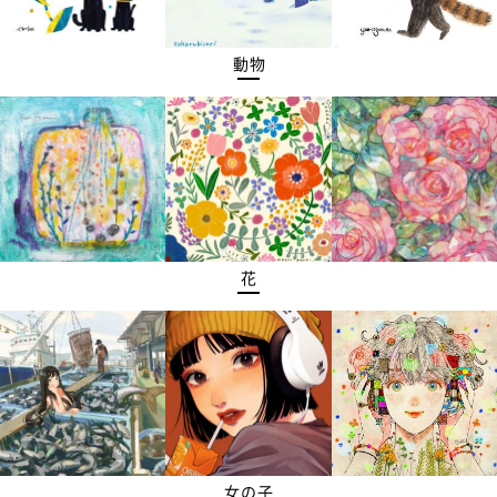
動物
花
女の子