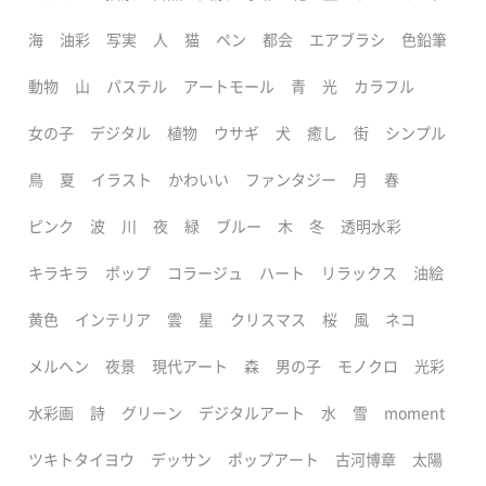
海
油彩
写実
人
猫
ペン
都会
エアブラシ
色鉛筆
動物
山
パステル
アートモール
青
光
カラフル
女の子
デジタル
植物
ウサギ
犬
癒し
街
シンプル
鳥
夏
イラスト
かわいい
ファンタジー
月
春
ピンク
波
川
夜
緑
ブルー
木
冬
透明水彩
キラキラ
ポップ
コラージュ
ハート
リラックス
油絵
黄色
インテリア
雲
星
クリスマス
桜
風
ネコ
メルヘン
夜景
現代アート
森
男の子
モノクロ
光彩
水彩画
詩
グリーン
デジタルアート
水
雪
moment
ツキトタイヨウ
デッサン
ポップアート
古河博章
太陽