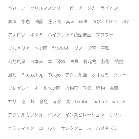
やさしい
クリスマスツリー
ビーチ
メカ
ライオン
和風
水色
物語
生き物
真珠
絵画
風水
black
city
アナログ
ネズミ
ハイブリッド色鉛筆画
フラワー
プルメリア
ペン画
ヤシの木
リス
公園
平和
幻想風景
日本画
本
漆喰
白黒
縁起物
芸術
読書
風船
Photoshop
Tokyo
アクリル画
オオカミ
グレー
プレゼント
ボールペン画
人物画
季節
建物
水面
神話
窓
虹
金魚
音楽
馬
banbu
nature
sunset
アクリルガッシュ
インク
インスピレーション
キリン
グラフィック
ゴールド
サンタクロース
ハリネズミ