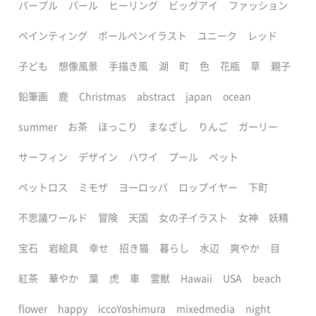
パープル
パール
ヒーリング
ビッグアイ
ファッション
ペインティング
ボールペンイラスト
ユニーク
レッド
子ども
想像風景
手描き風
湖
町
色
花瓶
草
親子
鉛筆画
鹿
Christmas
abstract
japan
ocean
summer
お茶
ほっこり
まなざし
りんご
ガーリー
サーフィン
デザイン
ハワイ
プール
ペット
ペットロス
ミモザ
ヨーロッパ
ロップイヤー
下町
不思議ワールド
冒険
天国
女の子イラスト
女神
妖精
宝石
岩絵具
幸せ
招き猫
暮らし
水辺
爽やか
目
紅茶
華やか
葉
虎
車
霊獣
Hawaii
USA
beach
flower
happy
iccoYoshimura
mixedmedia
night