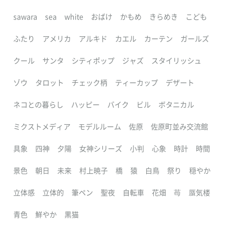
sawara
sea
white
おばけ
かもめ
きらめき
こども
ふたり
アメリカ
アルキド
カエル
カーテン
ガールズ
クール
サンタ
シティポップ
ジャズ
スタイリッシュ
ゾウ
タロット
チェック柄
ティーカップ
デザート
ネコとの暮らし
ハッピー
バイク
ビル
ボタニカル
ミクストメディア
モデルルーム
佐原
佐原町並み交流館
具象
四神
夕陽
女神シリーズ
小判
心象
時計
時間
景色
朝日
未来
村上暁子
橋
猿
白鳥
祭り
穏やか
立体感
立体的
筆ペン
聖夜
自転車
花畑
苺
蜃気楼
青色
鮮やか
黒猫