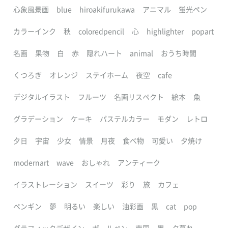
心象風景画
blue
hiroakifurukawa
アニマル
蛍光ペン
カラーインク
秋
coloredpencil
心
highlighter
popart
名画
果物
白
赤
隠れハート
animal
おうち時間
くつろぎ
オレンジ
ステイホーム
夜空
cafe
デジタルイラスト
フルーツ
名画リスペクト
絵本
魚
グラデーション
ケーキ
パステルカラー
モダン
レトロ
夕日
宇宙
少女
情景
月夜
食べ物
可愛い
夕焼け
modernart
wave
おしゃれ
アンティーク
イラストレーション
スイーツ
彩り
旅
カフェ
ペンギン
夢
明るい
楽しい
油彩画
黒
cat
pop