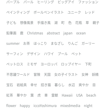
パープル
パール
ヒーリング
ビッグアイ
ファッション
ペインティング
ボールペンイラスト
ユニーク
レッド
子ども
想像風景
手描き風
湖
町
色
花瓶
草
親子
鉛筆画
鹿
Christmas
abstract
japan
ocean
summer
お茶
ほっこり
まなざし
りんご
ガーリー
サーフィン
デザイン
ハワイ
プール
ペット
ペットロス
ミモザ
ヨーロッパ
ロップイヤー
下町
不思議ワールド
冒険
天国
女の子イラスト
女神
妖精
宝石
岩絵具
幸せ
招き猫
暮らし
水辺
爽やか
目
紅茶
華やか
葉
虎
車
霊獣
Hawaii
USA
beach
flower
happy
iccoYoshimura
mixedmedia
night