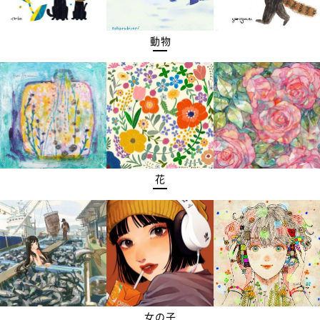
動物
花
女の子