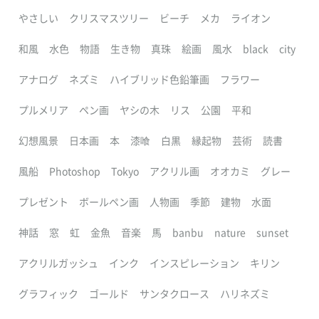
やさしい
クリスマスツリー
ビーチ
メカ
ライオン
和風
水色
物語
生き物
真珠
絵画
風水
black
city
アナログ
ネズミ
ハイブリッド色鉛筆画
フラワー
プルメリア
ペン画
ヤシの木
リス
公園
平和
幻想風景
日本画
本
漆喰
白黒
縁起物
芸術
読書
風船
Photoshop
Tokyo
アクリル画
オオカミ
グレー
プレゼント
ボールペン画
人物画
季節
建物
水面
神話
窓
虹
金魚
音楽
馬
banbu
nature
sunset
アクリルガッシュ
インク
インスピレーション
キリン
グラフィック
ゴールド
サンタクロース
ハリネズミ