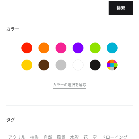
検索
カラー
カラーの選択を解除
タグ
アクリル
抽象
自然
風景
水彩
花
空
ドローイング