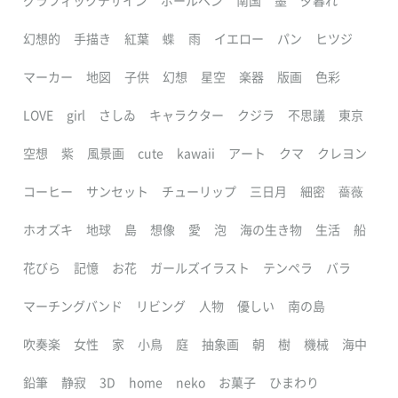
グラフィックデザイン
ボールペン
南国
墨
夕暮れ
幻想的
手描き
紅葉
蝶
雨
イエロー
パン
ヒツジ
マーカー
地図
子供
幻想
星空
楽器
版画
色彩
LOVE
girl
さしゐ
キャラクター
クジラ
不思議
東京
空想
紫
風景画
cute
kawaii
アート
クマ
クレヨン
コーヒー
サンセット
チューリップ
三日月
細密
薔薇
ホオズキ
地球
島
想像
愛
泡
海の生き物
生活
船
花びら
記憶
お花
ガールズイラスト
テンペラ
バラ
マーチングバンド
リビング
人物
優しい
南の島
吹奏楽
女性
家
小鳥
庭
抽象画
朝
樹
機械
海中
鉛筆
静寂
3D
home
neko
お菓子
ひまわり