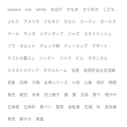
sawara
sea
white
おばけ
かもめ
きらめき
こども
ふたり
アメリカ
アルキド
カエル
カーテン
ガールズ
クール
サンタ
シティポップ
ジャズ
スタイリッシュ
ゾウ
タロット
チェック柄
ティーカップ
デザート
ネコとの暮らし
ハッピー
バイク
ビル
ボタニカル
ミクストメディア
モデルルーム
佐原
佐原町並み交流館
具象
四神
夕陽
女神シリーズ
小判
心象
時計
時間
景色
朝日
未来
村上暁子
橋
猿
白鳥
祭り
穏やか
立体感
立体的
筆ペン
聖夜
自転車
花畑
苺
蜃気楼
青色
鮮やか
黒猫