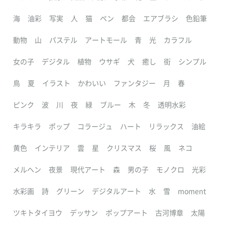
海
油彩
写実
人
猫
ペン
都会
エアブラシ
色鉛筆
動物
山
パステル
アートモール
青
光
カラフル
女の子
デジタル
植物
ウサギ
犬
癒し
街
シンプル
鳥
夏
イラスト
かわいい
ファンタジー
月
春
ピンク
波
川
夜
緑
ブルー
木
冬
透明水彩
キラキラ
ポップ
コラージュ
ハート
リラックス
油絵
黄色
インテリア
雲
星
クリスマス
桜
風
ネコ
メルヘン
夜景
現代アート
森
男の子
モノクロ
光彩
水彩画
詩
グリーン
デジタルアート
水
雪
moment
ツキトタイヨウ
デッサン
ポップアート
古河博章
太陽