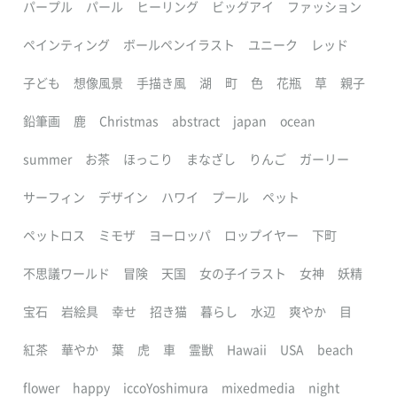
パープル
パール
ヒーリング
ビッグアイ
ファッション
ペインティング
ボールペンイラスト
ユニーク
レッド
子ども
想像風景
手描き風
湖
町
色
花瓶
草
親子
鉛筆画
鹿
Christmas
abstract
japan
ocean
summer
お茶
ほっこり
まなざし
りんご
ガーリー
サーフィン
デザイン
ハワイ
プール
ペット
ペットロス
ミモザ
ヨーロッパ
ロップイヤー
下町
不思議ワールド
冒険
天国
女の子イラスト
女神
妖精
宝石
岩絵具
幸せ
招き猫
暮らし
水辺
爽やか
目
紅茶
華やか
葉
虎
車
霊獣
Hawaii
USA
beach
flower
happy
iccoYoshimura
mixedmedia
night