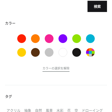
検索
カラー
カラーの選択を解除
タグ
アクリル
抽象
自然
風景
水彩
花
空
ドローイング