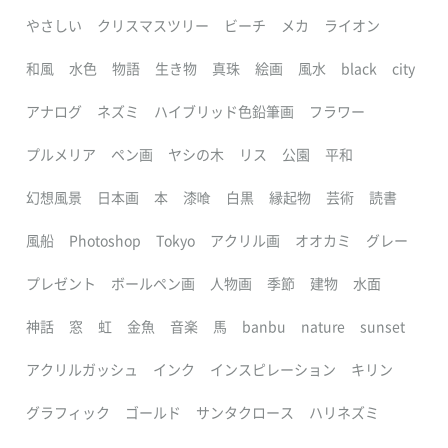
やさしい
クリスマスツリー
ビーチ
メカ
ライオン
和風
水色
物語
生き物
真珠
絵画
風水
black
city
アナログ
ネズミ
ハイブリッド色鉛筆画
フラワー
プルメリア
ペン画
ヤシの木
リス
公園
平和
幻想風景
日本画
本
漆喰
白黒
縁起物
芸術
読書
風船
Photoshop
Tokyo
アクリル画
オオカミ
グレー
プレゼント
ボールペン画
人物画
季節
建物
水面
神話
窓
虹
金魚
音楽
馬
banbu
nature
sunset
アクリルガッシュ
インク
インスピレーション
キリン
グラフィック
ゴールド
サンタクロース
ハリネズミ