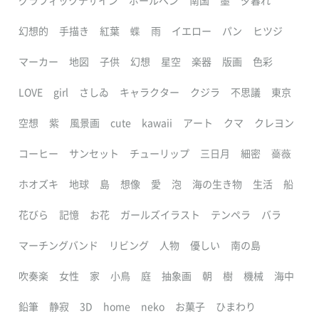
グラフィックデザイン
ボールペン
南国
墨
夕暮れ
幻想的
手描き
紅葉
蝶
雨
イエロー
パン
ヒツジ
マーカー
地図
子供
幻想
星空
楽器
版画
色彩
LOVE
girl
さしゐ
キャラクター
クジラ
不思議
東京
空想
紫
風景画
cute
kawaii
アート
クマ
クレヨン
コーヒー
サンセット
チューリップ
三日月
細密
薔薇
ホオズキ
地球
島
想像
愛
泡
海の生き物
生活
船
花びら
記憶
お花
ガールズイラスト
テンペラ
バラ
マーチングバンド
リビング
人物
優しい
南の島
吹奏楽
女性
家
小鳥
庭
抽象画
朝
樹
機械
海中
鉛筆
静寂
3D
home
neko
お菓子
ひまわり