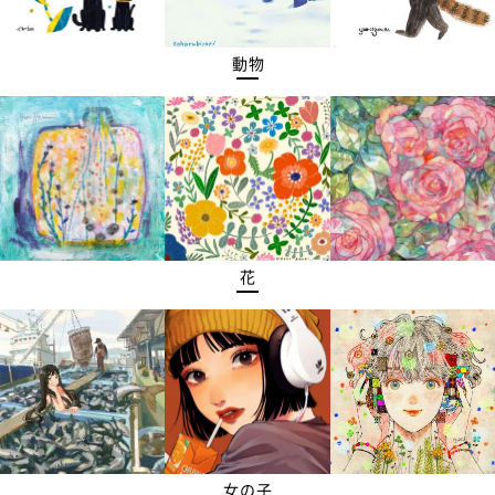
動物
花
女の子