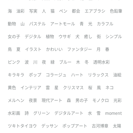
海
油彩
写実
人
猫
ペン
都会
エアブラシ
色鉛筆
動物
山
パステル
アートモール
青
光
カラフル
女の子
デジタル
植物
ウサギ
犬
癒し
街
シンプル
鳥
夏
イラスト
かわいい
ファンタジー
月
春
ピンク
波
川
夜
緑
ブルー
木
冬
透明水彩
キラキラ
ポップ
コラージュ
ハート
リラックス
油絵
黄色
インテリア
雲
星
クリスマス
桜
風
ネコ
メルヘン
夜景
現代アート
森
男の子
モノクロ
光彩
水彩画
詩
グリーン
デジタルアート
水
雪
moment
ツキトタイヨウ
デッサン
ポップアート
古河博章
太陽