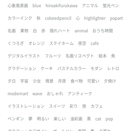
心象風景画
blue
hiroakifurukawa
アニマル
蛍光ペン
カラーインク
秋
coloredpencil
心
highlighter
popart
名画
果物
白
赤
隠れハート
animal
おうち時間
くつろぎ
オレンジ
ステイホーム
夜空
cafe
デジタルイラスト
フルーツ
名画リスペクト
絵本
魚
グラデーション
ケーキ
パステルカラー
モダン
レトロ
夕日
宇宙
少女
情景
月夜
食べ物
可愛い
夕焼け
modernart
wave
おしゃれ
アンティーク
イラストレーション
スイーツ
彩り
旅
カフェ
ペンギン
夢
明るい
楽しい
油彩画
黒
cat
pop