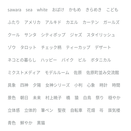
sawara
sea
white
おばけ
かもめ
きらめき
こども
ふたり
アメリカ
アルキド
カエル
カーテン
ガールズ
クール
サンタ
シティポップ
ジャズ
スタイリッシュ
ゾウ
タロット
チェック柄
ティーカップ
デザート
ネコとの暮らし
ハッピー
バイク
ビル
ボタニカル
ミクストメディア
モデルルーム
佐原
佐原町並み交流館
具象
四神
夕陽
女神シリーズ
小判
心象
時計
時間
景色
朝日
未来
村上暁子
橋
猿
白鳥
祭り
穏やか
立体感
立体的
筆ペン
聖夜
自転車
花畑
苺
蜃気楼
青色
鮮やか
黒猫