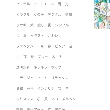
パステル
アートモール
青
光
カラフル
女の子
デジタル
植物
ウサギ
犬
癒し
街
シンプル
鳥
夏
イラスト
かわいい
ファンタジー
月
春
ピンク
波
川
夜
緑
ブルー
木
冬
透明水彩
キラキラ
ポップ
コラージュ
ハート
リラックス
油絵
黄色
インテリア
雲
星
クリスマス
桜
風
ネコ
メルヘン
夜景
現代アート
森
男の子