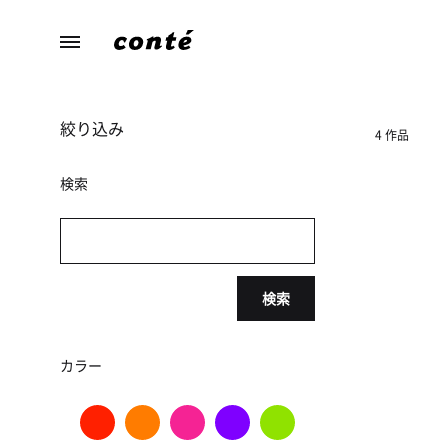
conte（コ
あ
ン
な
テ）
た
絞り込み
ら
4 作品
し
さ
検索
に
寄
り
添
検索
う、
暮
ら
カラー
し
の
た
め