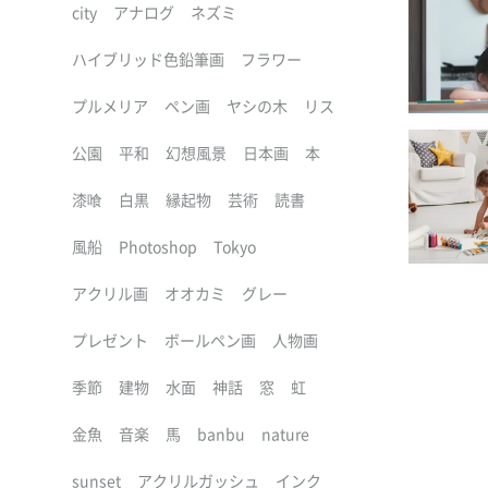
city
アナログ
ネズミ
ハイブリッド色鉛筆画
フラワー
プルメリア
ペン画
ヤシの木
リス
公園
平和
幻想風景
日本画
本
漆喰
白黒
縁起物
芸術
読書
風船
Photoshop
Tokyo
アクリル画
オオカミ
グレー
プレゼント
ボールペン画
人物画
季節
建物
水面
神話
窓
虹
金魚
音楽
馬
banbu
nature
sunset
アクリルガッシュ
インク