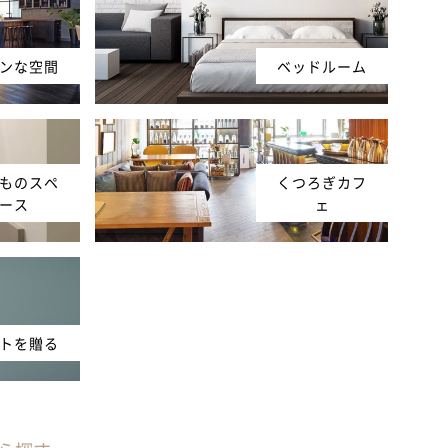
ンな空間
ベッドルーム
ものスペ
くつろぎカフ
ース
ェ
トを贈る