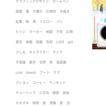
グラフィックデザイン
ボールペン
南国
墨
夕暮れ
幻想的
手描き
紅葉
蝶
雨
イエロー
パン
ヒツジ
マーカー
地図
子供
幻想
星空
楽器
版画
色彩
LOVE
girl
さしゐ
キャラクター
クジラ
不思議
東京
空想
紫
風景画
cute
kawaii
アート
クマ
クレヨン
コーヒー
サンセット
チューリップ
三日月
細密
薔薇
ホオズキ
地球
島
想像
愛
泡