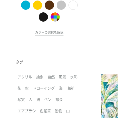
の
ア
ー
ト
カラーの選択を解除
タグ
アクリル
抽象
自然
風景
水彩
花
空
ドローイング
海
油彩
写実
人
猫
ペン
都会
エアブラシ
色鉛筆
動物
山