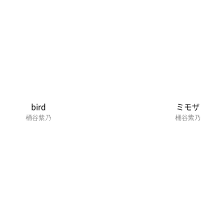
bird
ミモザ
桶谷紫乃
桶谷紫乃