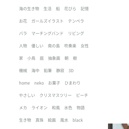
海の生き物
生活
船
花びら
記憶
お花
ガールズイラスト
テンペラ
バラ
マーチングバンド
リビング
人物
優しい
南の島
吹奏楽
女性
家
小鳥
庭
抽象画
朝
樹
機械
海中
鉛筆
静寂
3D
home
neko
お菓子
ひまわり
やさしい
クリスマスツリー
ビーチ
メカ
ライオン
和風
水色
物語
生き物
真珠
絵画
風水
black