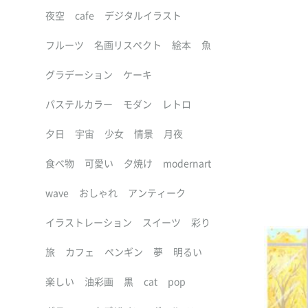
夜空
cafe
デジタルイラスト
フルーツ
名画リスペクト
絵本
魚
グラデーション
ケーキ
パステルカラー
モダン
レトロ
夕日
宇宙
少女
情景
月夜
食べ物
可愛い
夕焼け
modernart
wave
おしゃれ
アンティーク
イラストレーション
スイーツ
彩り
旅
カフェ
ペンギン
夢
明るい
楽しい
油彩画
黒
cat
pop