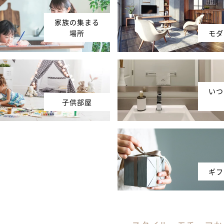
家族の集まる
場所
モダ
いつ
子供部屋
ギフ