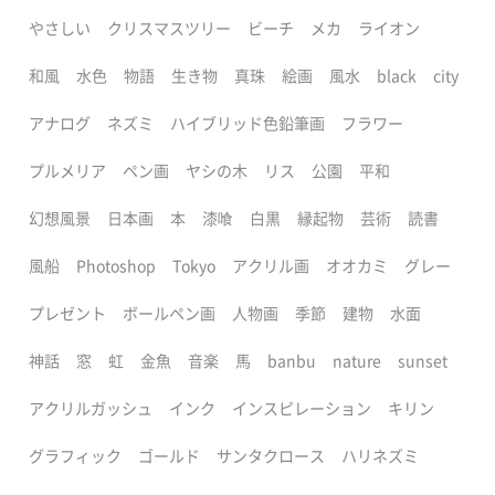
やさしい
クリスマスツリー
ビーチ
メカ
ライオン
和風
水色
物語
生き物
真珠
絵画
風水
black
city
アナログ
ネズミ
ハイブリッド色鉛筆画
フラワー
プルメリア
ペン画
ヤシの木
リス
公園
平和
幻想風景
日本画
本
漆喰
白黒
縁起物
芸術
読書
風船
Photoshop
Tokyo
アクリル画
オオカミ
グレー
プレゼント
ボールペン画
人物画
季節
建物
水面
神話
窓
虹
金魚
音楽
馬
banbu
nature
sunset
アクリルガッシュ
インク
インスピレーション
キリン
グラフィック
ゴールド
サンタクロース
ハリネズミ