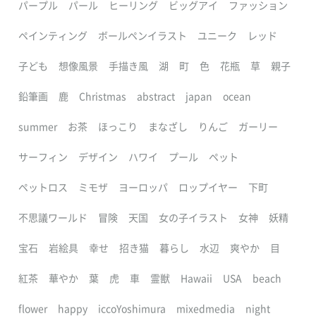
パープル
パール
ヒーリング
ビッグアイ
ファッション
ペインティング
ボールペンイラスト
ユニーク
レッド
子ども
想像風景
手描き風
湖
町
色
花瓶
草
親子
鉛筆画
鹿
Christmas
abstract
japan
ocean
summer
お茶
ほっこり
まなざし
りんご
ガーリー
サーフィン
デザイン
ハワイ
プール
ペット
ペットロス
ミモザ
ヨーロッパ
ロップイヤー
下町
不思議ワールド
冒険
天国
女の子イラスト
女神
妖精
宝石
岩絵具
幸せ
招き猫
暮らし
水辺
爽やか
目
紅茶
華やか
葉
虎
車
霊獣
Hawaii
USA
beach
flower
happy
iccoYoshimura
mixedmedia
night