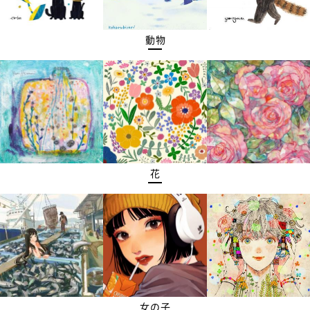
動物
花
女の子