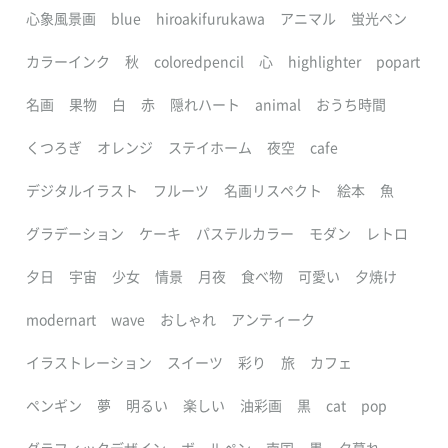
心象風景画
blue
hiroakifurukawa
アニマル
蛍光ペン
カラーインク
秋
coloredpencil
心
highlighter
popart
名画
果物
白
赤
隠れハート
animal
おうち時間
くつろぎ
オレンジ
ステイホーム
夜空
cafe
デジタルイラスト
フルーツ
名画リスペクト
絵本
魚
グラデーション
ケーキ
パステルカラー
モダン
レトロ
夕日
宇宙
少女
情景
月夜
食べ物
可愛い
夕焼け
modernart
wave
おしゃれ
アンティーク
イラストレーション
スイーツ
彩り
旅
カフェ
ペンギン
夢
明るい
楽しい
油彩画
黒
cat
pop