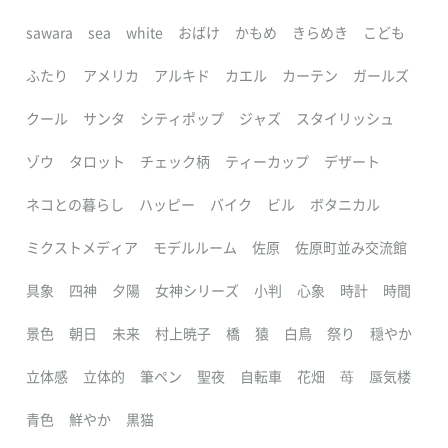
sawara
sea
white
おばけ
かもめ
きらめき
こども
ふたり
アメリカ
アルキド
カエル
カーテン
ガールズ
クール
サンタ
シティポップ
ジャズ
スタイリッシュ
ゾウ
タロット
チェック柄
ティーカップ
デザート
ネコとの暮らし
ハッピー
バイク
ビル
ボタニカル
ミクストメディア
モデルルーム
佐原
佐原町並み交流館
具象
四神
夕陽
女神シリーズ
小判
心象
時計
時間
景色
朝日
未来
村上暁子
橋
猿
白鳥
祭り
穏やか
立体感
立体的
筆ペン
聖夜
自転車
花畑
苺
蜃気楼
青色
鮮やか
黒猫