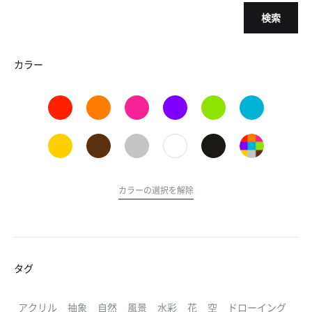
検索
カラー
カラーの選択を解除
タグ
アクリル
抽象
自然
風景
水彩
花
空
ドローイング