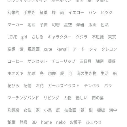
グラフィックデザイン
ボールペン
南国
墨
夕暮れ
幻想的
手描き
紅葉
蝶
雨
イエロー
パン
ヒツジ
マーカー
地図
子供
幻想
星空
楽器
版画
色彩
LOVE
girl
さしゐ
キャラクター
クジラ
不思議
東京
空想
紫
風景画
cute
kawaii
アート
クマ
クレヨン
コーヒー
サンセット
チューリップ
三日月
細密
薔薇
ホオズキ
地球
島
想像
愛
泡
海の生き物
生活
船
花びら
記憶
お花
ガールズイラスト
テンペラ
バラ
マーチングバンド
リビング
人物
優しい
南の島
吹奏楽
女性
家
小鳥
庭
抽象画
朝
樹
機械
海中
鉛筆
静寂
3D
home
neko
お菓子
ひまわり