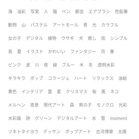
海
油彩
写実
人
猫
ペン
都会
エアブラシ
色鉛筆
動物
山
パステル
アートモール
青
光
カラフル
女の子
デジタル
植物
ウサギ
犬
癒し
街
シンプル
鳥
夏
イラスト
かわいい
ファンタジー
月
春
ピンク
波
川
夜
緑
ブルー
木
冬
透明水彩
キラキラ
ポップ
コラージュ
ハート
リラックス
油絵
黄色
インテリア
雲
星
クリスマス
桜
風
ネコ
メルヘン
夜景
現代アート
森
男の子
モノクロ
光彩
水彩画
詩
グリーン
デジタルアート
水
雪
moment
ツキトタイヨウ
デッサン
ポップアート
古河博章
太陽