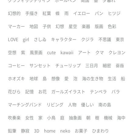
グラフィックデザイン
ボールペン
南国
墨
夕暮れ
幻想的
手描き
紅葉
蝶
雨
イエロー
パン
ヒツジ
マーカー
地図
子供
幻想
星空
楽器
版画
色彩
LOVE
girl
さしゐ
キャラクター
クジラ
不思議
東京
空想
紫
風景画
cute
kawaii
アート
クマ
クレヨン
コーヒー
サンセット
チューリップ
三日月
細密
薔薇
ホオズキ
地球
島
想像
愛
泡
海の生き物
生活
船
花びら
記憶
お花
ガールズイラスト
テンペラ
バラ
マーチングバンド
リビング
人物
優しい
南の島
吹奏楽
女性
家
小鳥
庭
抽象画
朝
樹
機械
海中
鉛筆
静寂
3D
home
neko
お菓子
ひまわり