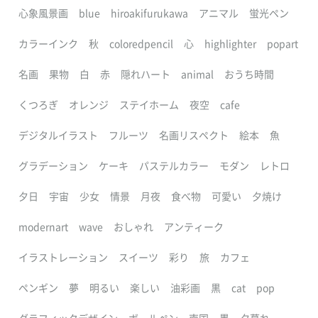
心象風景画
blue
hiroakifurukawa
アニマル
蛍光ペン
カラーインク
秋
coloredpencil
心
highlighter
popart
名画
果物
白
赤
隠れハート
animal
おうち時間
くつろぎ
オレンジ
ステイホーム
夜空
cafe
デジタルイラスト
フルーツ
名画リスペクト
絵本
魚
グラデーション
ケーキ
パステルカラー
モダン
レトロ
夕日
宇宙
少女
情景
月夜
食べ物
可愛い
夕焼け
modernart
wave
おしゃれ
アンティーク
イラストレーション
スイーツ
彩り
旅
カフェ
ペンギン
夢
明るい
楽しい
油彩画
黒
cat
pop