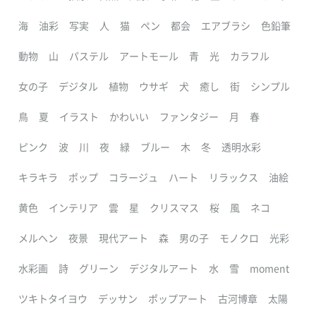
海
油彩
写実
人
猫
ペン
都会
エアブラシ
色鉛筆
動物
山
パステル
アートモール
青
光
カラフル
女の子
デジタル
植物
ウサギ
犬
癒し
街
シンプル
鳥
夏
イラスト
かわいい
ファンタジー
月
春
ピンク
波
川
夜
緑
ブルー
木
冬
透明水彩
キラキラ
ポップ
コラージュ
ハート
リラックス
油絵
黄色
インテリア
雲
星
クリスマス
桜
風
ネコ
メルヘン
夜景
現代アート
森
男の子
モノクロ
光彩
水彩画
詩
グリーン
デジタルアート
水
雪
moment
ツキトタイヨウ
デッサン
ポップアート
古河博章
太陽