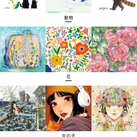
動物
花
女の子