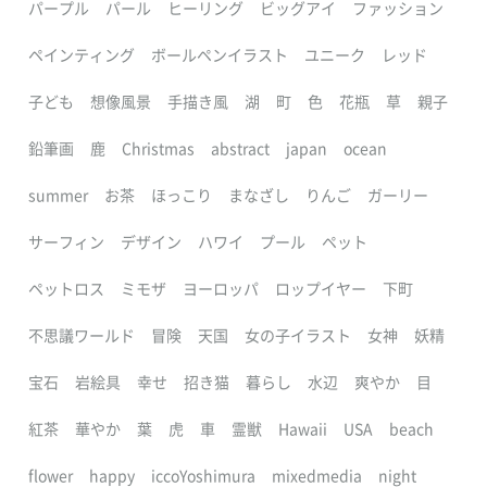
パープル
パール
ヒーリング
ビッグアイ
ファッション
ペインティング
ボールペンイラスト
ユニーク
レッド
子ども
想像風景
手描き風
湖
町
色
花瓶
草
親子
鉛筆画
鹿
Christmas
abstract
japan
ocean
summer
お茶
ほっこり
まなざし
りんご
ガーリー
サーフィン
デザイン
ハワイ
プール
ペット
ペットロス
ミモザ
ヨーロッパ
ロップイヤー
下町
不思議ワールド
冒険
天国
女の子イラスト
女神
妖精
宝石
岩絵具
幸せ
招き猫
暮らし
水辺
爽やか
目
紅茶
華やか
葉
虎
車
霊獣
Hawaii
USA
beach
flower
happy
iccoYoshimura
mixedmedia
night