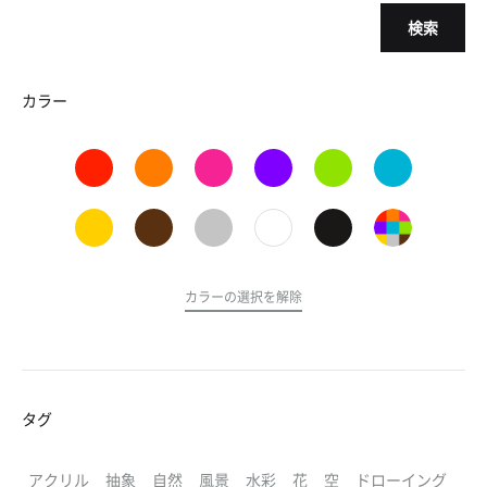
検索
カラー
カラーの選択を解除
タグ
アクリル
抽象
自然
風景
水彩
花
空
ドローイング