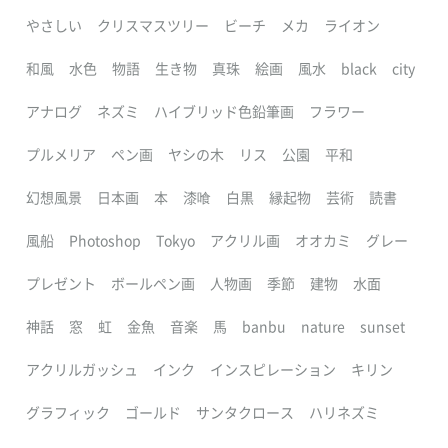
やさしい
クリスマスツリー
ビーチ
メカ
ライオン
和風
水色
物語
生き物
真珠
絵画
風水
black
city
アナログ
ネズミ
ハイブリッド色鉛筆画
フラワー
プルメリア
ペン画
ヤシの木
リス
公園
平和
幻想風景
日本画
本
漆喰
白黒
縁起物
芸術
読書
風船
Photoshop
Tokyo
アクリル画
オオカミ
グレー
プレゼント
ボールペン画
人物画
季節
建物
水面
神話
窓
虹
金魚
音楽
馬
banbu
nature
sunset
アクリルガッシュ
インク
インスピレーション
キリン
グラフィック
ゴールド
サンタクロース
ハリネズミ