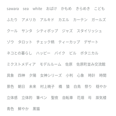
sawara
sea
white
おばけ
かもめ
きらめき
こども
ふたり
アメリカ
アルキド
カエル
カーテン
ガールズ
クール
サンタ
シティポップ
ジャズ
スタイリッシュ
ゾウ
タロット
チェック柄
ティーカップ
デザート
ネコとの暮らし
ハッピー
バイク
ビル
ボタニカル
ミクストメディア
モデルルーム
佐原
佐原町並み交流館
具象
四神
夕陽
女神シリーズ
小判
心象
時計
時間
景色
朝日
未来
村上暁子
橋
猿
白鳥
祭り
穏やか
立体感
立体的
筆ペン
聖夜
自転車
花畑
苺
蜃気楼
青色
鮮やか
黒猫