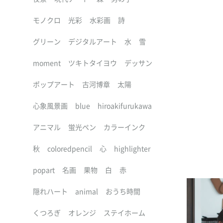
モノクロ
光彩
水彩画
詩
グリーン
デジタルアート
水
雪
moment
ツキトタイヨウ
デッサン
ポップアート
古河博章
太陽
心象風景画
blue
hiroakifurukawa
アニマル
蛍光ペン
カラーインク
秋
coloredpencil
心
highlighter
popart
名画
果物
白
赤
隠れハート
animal
おうち時間
くつろぎ
オレンジ
ステイホーム