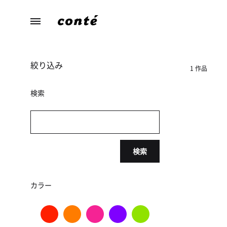
conte（コ
あ
ン
な
テ）
た
絞り込み
ら
1 作品
し
さ
検索
に
寄
り
添
検索
う、
暮
ら
カラー
し
の
た
め