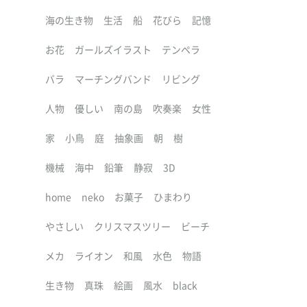
海の生き物
生活
船
花びら
記憶
お花
ガールズイラスト
テンペラ
バラ
マーチングバンド
リビング
人物
優しい
南の島
吹奏楽
女性
家
小鳥
庭
抽象画
朝
樹
機械
海中
鉛筆
静寂
3D
home
neko
お菓子
ひまわり
やさしい
クリスマスツリー
ビーチ
メカ
ライオン
和風
水色
物語
生き物
真珠
絵画
風水
black