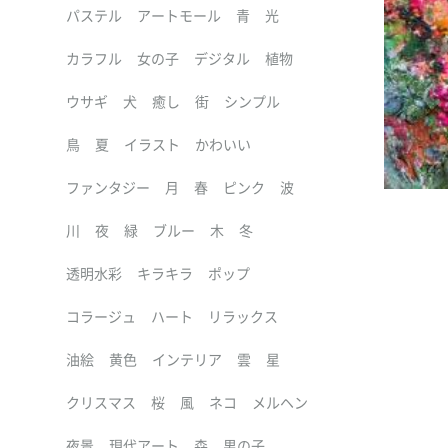
パステル
アートモール
青
光
カラフル
女の子
デジタル
植物
ウサギ
犬
癒し
街
シンプル
鳥
夏
イラスト
かわいい
ファンタジー
月
春
ピンク
波
川
夜
緑
ブルー
木
冬
透明水彩
キラキラ
ポップ
コラージュ
ハート
リラックス
油絵
黄色
インテリア
雲
星
クリスマス
桜
風
ネコ
メルヘン
夜景
現代アート
森
男の子