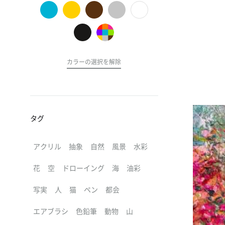
の
ア
ー
ト
カラーの選択を解除
タグ
アクリル
抽象
自然
風景
水彩
花
空
ドローイング
海
油彩
写実
人
猫
ペン
都会
エアブラシ
色鉛筆
動物
山