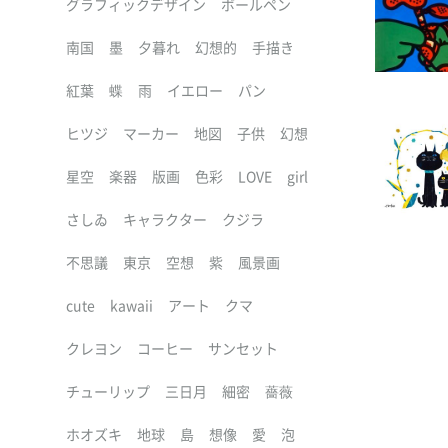
グラフィックデザイン
ボールペン
南国
墨
夕暮れ
幻想的
手描き
紅葉
蝶
雨
イエロー
パン
ヒツジ
マーカー
地図
子供
幻想
星空
楽器
版画
色彩
LOVE
girl
さしゐ
キャラクター
クジラ
不思議
東京
空想
紫
風景画
cute
kawaii
アート
クマ
クレヨン
コーヒー
サンセット
チューリップ
三日月
細密
薔薇
ホオズキ
地球
島
想像
愛
泡