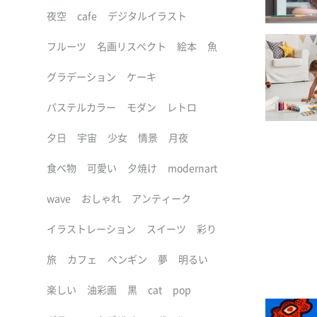
夜空
cafe
デジタルイラスト
フルーツ
名画リスペクト
絵本
魚
グラデーション
ケーキ
パステルカラー
モダン
レトロ
夕日
宇宙
少女
情景
月夜
食べ物
可愛い
夕焼け
modernart
wave
おしゃれ
アンティーク
イラストレーション
スイーツ
彩り
旅
カフェ
ペンギン
夢
明るい
楽しい
油彩画
黒
cat
pop