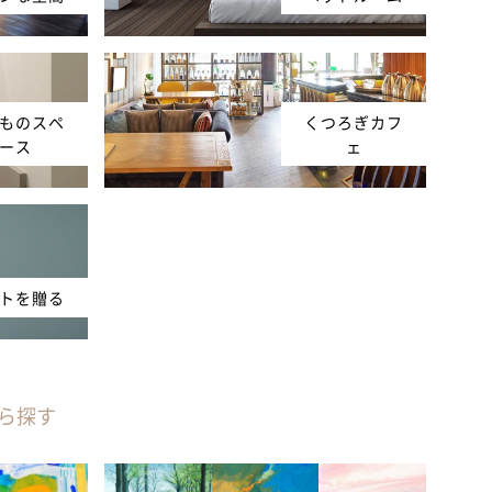
ものスペ
くつろぎカフ
ース
ェ
トを贈る
ら探す