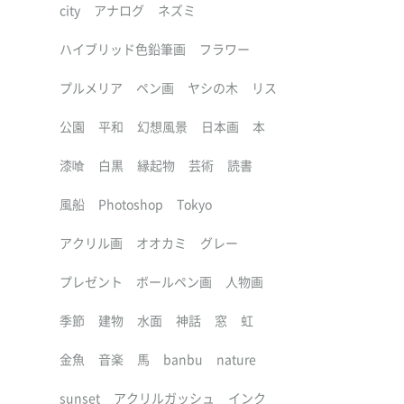
city
アナログ
ネズミ
ハイブリッド色鉛筆画
フラワー
プルメリア
ペン画
ヤシの木
リス
公園
平和
幻想風景
日本画
本
漆喰
白黒
縁起物
芸術
読書
風船
Photoshop
Tokyo
アクリル画
オオカミ
グレー
プレゼント
ボールペン画
人物画
季節
建物
水面
神話
窓
虹
金魚
音楽
馬
banbu
nature
sunset
アクリルガッシュ
インク