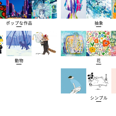
ポップな作品
抽象
動物
花
シンプル