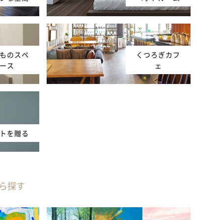
ものスペ
くつろぎカフ
ース
ェ
トを贈る
ら探す