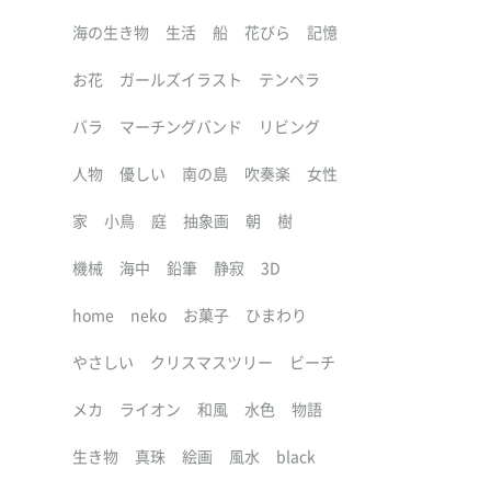
海の生き物
生活
船
花びら
記憶
お花
ガールズイラスト
テンペラ
バラ
マーチングバンド
リビング
人物
優しい
南の島
吹奏楽
女性
家
小鳥
庭
抽象画
朝
樹
機械
海中
鉛筆
静寂
3D
home
neko
お菓子
ひまわり
やさしい
クリスマスツリー
ビーチ
メカ
ライオン
和風
水色
物語
生き物
真珠
絵画
風水
black