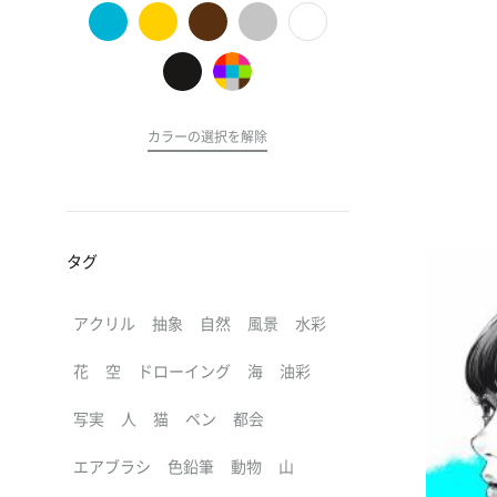
の
ア
ー
ト
カラーの選択を解除
タグ
アクリル
抽象
自然
風景
水彩
花
空
ドローイング
海
油彩
写実
人
猫
ペン
都会
エアブラシ
色鉛筆
動物
山