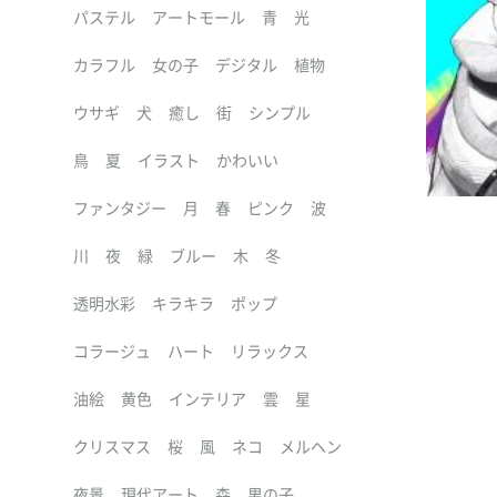
パステル
アートモール
青
光
カラフル
女の子
デジタル
植物
ウサギ
犬
癒し
街
シンプル
鳥
夏
イラスト
かわいい
ファンタジー
月
春
ピンク
波
川
夜
緑
ブルー
木
冬
透明水彩
キラキラ
ポップ
コラージュ
ハート
リラックス
油絵
黄色
インテリア
雲
星
クリスマス
桜
風
ネコ
メルヘン
夜景
現代アート
森
男の子