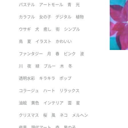
パステル
アートモール
青
光
カラフル
女の子
デジタル
植物
ウサギ
犬
癒し
街
シンプル
鳥
夏
イラスト
かわいい
ファンタジー
月
春
ピンク
波
川
夜
緑
ブルー
木
冬
透明水彩
キラキラ
ポップ
コラージュ
ハート
リラックス
油絵
黄色
インテリア
雲
星
クリスマス
桜
風
ネコ
メルヘン
夜景
現代アート
森
男の子