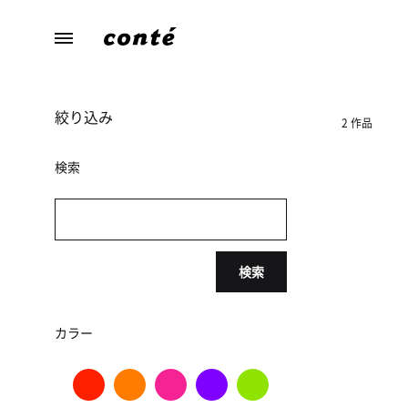
conte（コ
あ
ン
な
テ）
た
絞り込み
ら
2 作品
し
さ
検索
に
寄
り
添
検索
う、
暮
ら
カラー
し
の
た
め