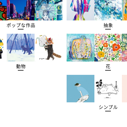
ポップな作品
抽象
動物
花
シンプル