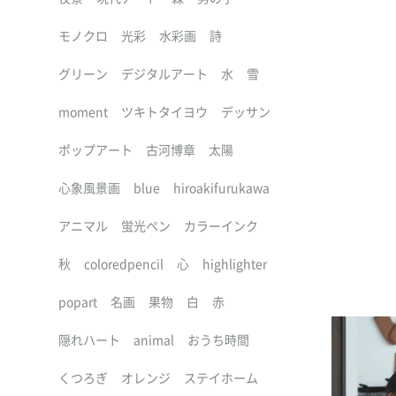
モノクロ
光彩
水彩画
詩
グリーン
デジタルアート
水
雪
moment
ツキトタイヨウ
デッサン
ポップアート
古河博章
太陽
心象風景画
blue
hiroakifurukawa
アニマル
蛍光ペン
カラーインク
秋
coloredpencil
心
highlighter
popart
名画
果物
白
赤
隠れハート
animal
おうち時間
くつろぎ
オレンジ
ステイホーム