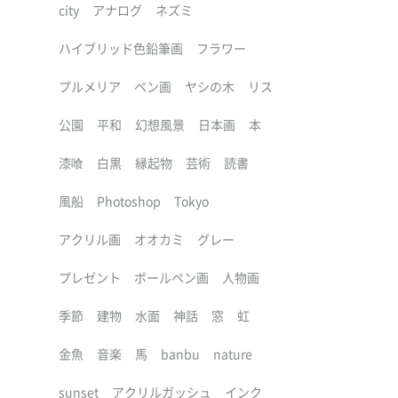
city
アナログ
ネズミ
ハイブリッド色鉛筆画
フラワー
プルメリア
ペン画
ヤシの木
リス
公園
平和
幻想風景
日本画
本
漆喰
白黒
縁起物
芸術
読書
風船
Photoshop
Tokyo
アクリル画
オオカミ
グレー
プレゼント
ボールペン画
人物画
季節
建物
水面
神話
窓
虹
金魚
音楽
馬
banbu
nature
sunset
アクリルガッシュ
インク