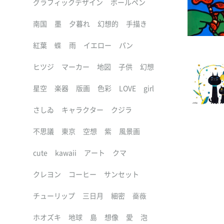
グラフィックデザイン
ボールペン
南国
墨
夕暮れ
幻想的
手描き
紅葉
蝶
雨
イエロー
パン
ヒツジ
マーカー
地図
子供
幻想
星空
楽器
版画
色彩
LOVE
girl
さしゐ
キャラクター
クジラ
不思議
東京
空想
紫
風景画
cute
kawaii
アート
クマ
クレヨン
コーヒー
サンセット
チューリップ
三日月
細密
薔薇
ホオズキ
地球
島
想像
愛
泡