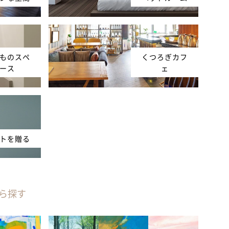
ものスペ
くつろぎカフ
ース
ェ
トを贈る
ら探す