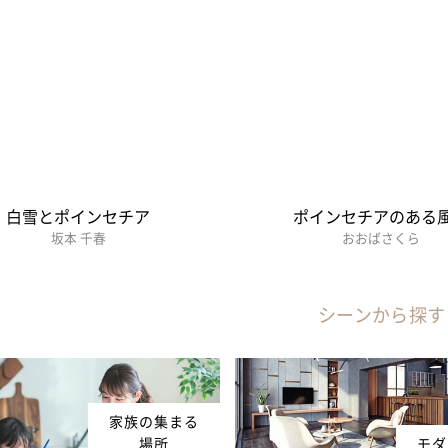
白雪とポインセチア
ポインセチアのある
坂本 千春
おおばさくら
シーンから探す
家族の集まる
場所
モダ