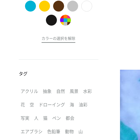
の
ア
ー
ト
カラーの選択を解除
タグ
アクリル
抽象
自然
風景
水彩
花
空
ドローイング
海
油彩
写実
人
猫
ペン
都会
エアブラシ
色鉛筆
動物
山