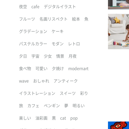
夜空
cafe
デジタルイラスト
フルーツ
名画リスペクト
絵本
魚
グラデーション
ケーキ
パステルカラー
モダン
レトロ
夕日
宇宙
少女
情景
月夜
食べ物
可愛い
夕焼け
modernart
wave
おしゃれ
アンティーク
イラストレーション
スイーツ
彩り
旅
カフェ
ペンギン
夢
明るい
楽しい
油彩画
黒
cat
pop