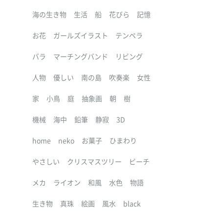
海の生き物
生活
船
花びら
記憶
お花
ガールズイラスト
テンペラ
バラ
マーチングバンド
リビング
人物
優しい
南の島
吹奏楽
女性
家
小鳥
庭
抽象画
朝
樹
機械
海中
鉛筆
静寂
3D
home
neko
お菓子
ひまわり
やさしい
クリスマスツリー
ビーチ
メカ
ライオン
和風
水色
物語
生き物
真珠
絵画
風水
black