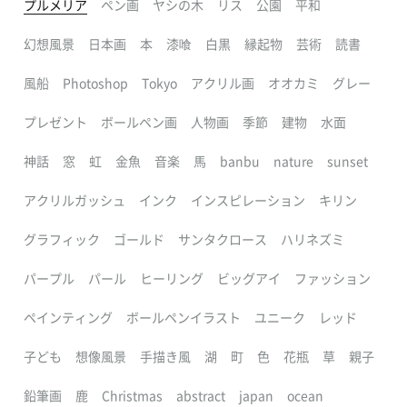
プルメリア
ペン画
ヤシの木
リス
公園
平和
幻想風景
日本画
本
漆喰
白黒
縁起物
芸術
読書
風船
Photoshop
Tokyo
アクリル画
オオカミ
グレー
プレゼント
ボールペン画
人物画
季節
建物
水面
神話
窓
虹
金魚
音楽
馬
banbu
nature
sunset
アクリルガッシュ
インク
インスピレーション
キリン
グラフィック
ゴールド
サンタクロース
ハリネズミ
パープル
パール
ヒーリング
ビッグアイ
ファッション
ペインティング
ボールペンイラスト
ユニーク
レッド
子ども
想像風景
手描き風
湖
町
色
花瓶
草
親子
鉛筆画
鹿
Christmas
abstract
japan
ocean