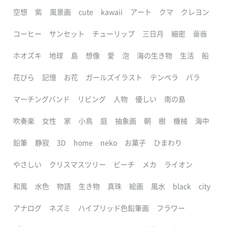
空想
紫
風景画
cute
kawaii
アート
クマ
クレヨン
コーヒー
サンセット
チューリップ
三日月
細密
薔薇
ホオズキ
地球
島
想像
愛
泡
海の生き物
生活
船
花びら
記憶
お花
ガールズイラスト
テンペラ
バラ
マーチングバンド
リビング
人物
優しい
南の島
吹奏楽
女性
家
小鳥
庭
抽象画
朝
樹
機械
海中
鉛筆
静寂
3D
home
neko
お菓子
ひまわり
やさしい
クリスマスツリー
ビーチ
メカ
ライオン
和風
水色
物語
生き物
真珠
絵画
風水
black
city
アナログ
ネズミ
ハイブリッド色鉛筆画
フラワー