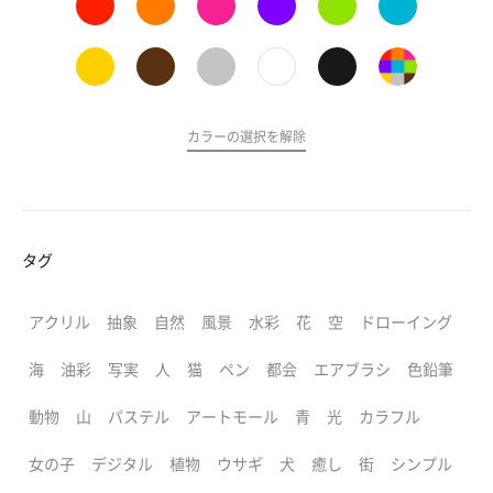
カラーの選択を解除
タグ
アクリル
抽象
自然
風景
水彩
花
空
ドローイング
海
油彩
写実
人
猫
ペン
都会
エアブラシ
色鉛筆
動物
山
パステル
アートモール
青
光
カラフル
女の子
デジタル
植物
ウサギ
犬
癒し
街
シンプル