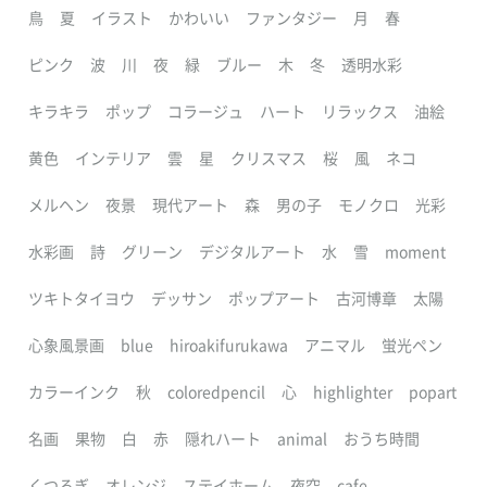
鳥
夏
イラスト
かわいい
ファンタジー
月
春
ピンク
波
川
夜
緑
ブルー
木
冬
透明水彩
キラキラ
ポップ
コラージュ
ハート
リラックス
油絵
黄色
インテリア
雲
星
クリスマス
桜
風
ネコ
メルヘン
夜景
現代アート
森
男の子
モノクロ
光彩
水彩画
詩
グリーン
デジタルアート
水
雪
moment
ツキトタイヨウ
デッサン
ポップアート
古河博章
太陽
心象風景画
blue
hiroakifurukawa
アニマル
蛍光ペン
カラーインク
秋
coloredpencil
心
highlighter
popart
名画
果物
白
赤
隠れハート
animal
おうち時間
くつろぎ
オレンジ
ステイホーム
夜空
cafe