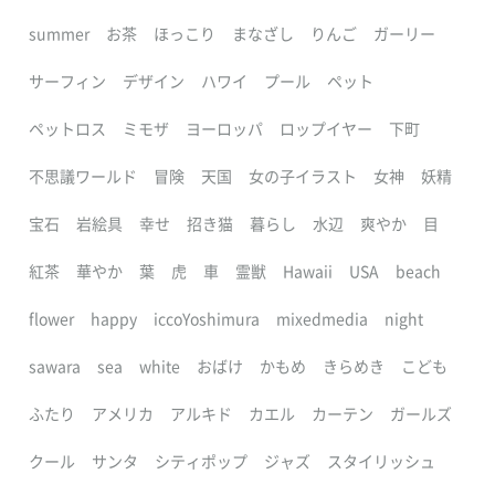
summer
お茶
ほっこり
まなざし
りんご
ガーリー
サーフィン
デザイン
ハワイ
プール
ペット
ペットロス
ミモザ
ヨーロッパ
ロップイヤー
下町
不思議ワールド
冒険
天国
女の子イラスト
女神
妖精
宝石
岩絵具
幸せ
招き猫
暮らし
水辺
爽やか
目
紅茶
華やか
葉
虎
車
霊獣
Hawaii
USA
beach
flower
happy
iccoYoshimura
mixedmedia
night
sawara
sea
white
おばけ
かもめ
きらめき
こども
ふたり
アメリカ
アルキド
カエル
カーテン
ガールズ
クール
サンタ
シティポップ
ジャズ
スタイリッシュ