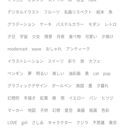
デジタルイラスト
フルーツ
名画リスペクト
絵本
魚
グラデーション
ケーキ
パステルカラー
モダン
レトロ
夕日
宇宙
少女
情景
月夜
食べ物
可愛い
夕焼け
modernart
wave
おしゃれ
アンティーク
イラストレーション
スイーツ
彩り
旅
カフェ
ペンギン
夢
明るい
楽しい
油彩画
黒
cat
pop
グラフィックデザイン
ボールペン
南国
墨
夕暮れ
幻想的
手描き
紅葉
蝶
雨
イエロー
パン
ヒツジ
マーカー
地図
子供
幻想
星空
楽器
版画
色彩
LOVE
girl
さしゐ
キャラクター
クジラ
不思議
東京