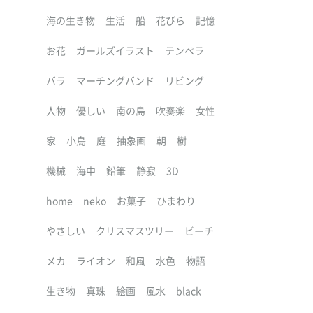
海の生き物
生活
船
花びら
記憶
お花
ガールズイラスト
テンペラ
バラ
マーチングバンド
リビング
人物
優しい
南の島
吹奏楽
女性
家
小鳥
庭
抽象画
朝
樹
機械
海中
鉛筆
静寂
3D
home
neko
お菓子
ひまわり
やさしい
クリスマスツリー
ビーチ
メカ
ライオン
和風
水色
物語
生き物
真珠
絵画
風水
black