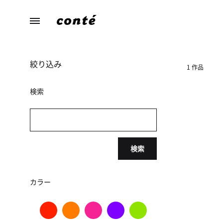
conte（コ
あ
ン
な
テ）
た
絞り込み
ら
1 作品
し
さ
検索
に
寄
り
添
検索
う、
暮
ら
カラー
し
の
た
め