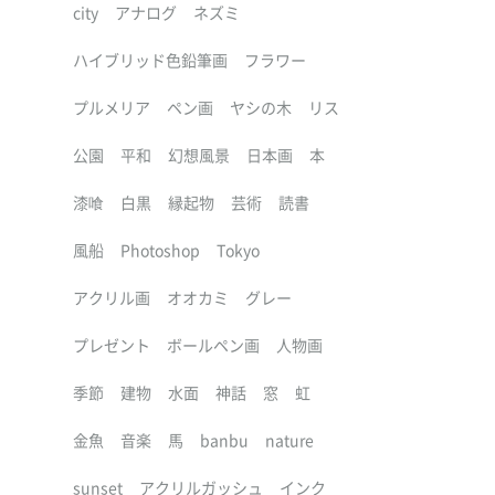
city
アナログ
ネズミ
ハイブリッド色鉛筆画
フラワー
プルメリア
ペン画
ヤシの木
リス
公園
平和
幻想風景
日本画
本
漆喰
白黒
縁起物
芸術
読書
風船
Photoshop
Tokyo
アクリル画
オオカミ
グレー
プレゼント
ボールペン画
人物画
季節
建物
水面
神話
窓
虹
金魚
音楽
馬
banbu
nature
sunset
アクリルガッシュ
インク