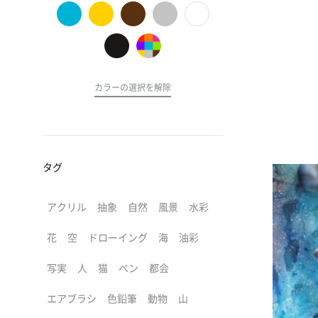
の
ア
ー
ト
カラーの選択を解除
タグ
アクリル
抽象
自然
風景
水彩
花
空
ドローイング
海
油彩
写実
人
猫
ペン
都会
エアブラシ
色鉛筆
動物
山