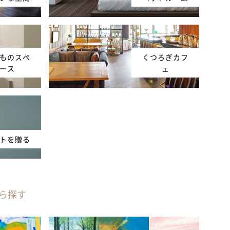
ものスペ
くつろぎカフ
ース
ェ
トを贈る
ら探す