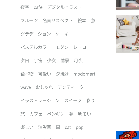
夜空
cafe
デジタルイラスト
フルーツ
名画リスペクト
絵本
魚
グラデーション
ケーキ
パステルカラー
モダン
レトロ
夕日
宇宙
少女
情景
月夜
食べ物
可愛い
夕焼け
modernart
wave
おしゃれ
アンティーク
イラストレーション
スイーツ
彩り
旅
カフェ
ペンギン
夢
明るい
楽しい
油彩画
黒
cat
pop