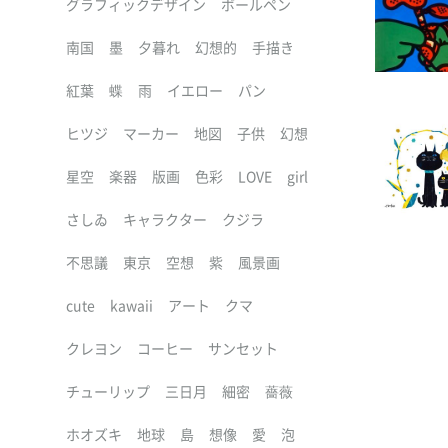
グラフィックデザイン
ボールペン
南国
墨
夕暮れ
幻想的
手描き
紅葉
蝶
雨
イエロー
パン
ヒツジ
マーカー
地図
子供
幻想
星空
楽器
版画
色彩
LOVE
girl
さしゐ
キャラクター
クジラ
不思議
東京
空想
紫
風景画
cute
kawaii
アート
クマ
クレヨン
コーヒー
サンセット
チューリップ
三日月
細密
薔薇
ホオズキ
地球
島
想像
愛
泡