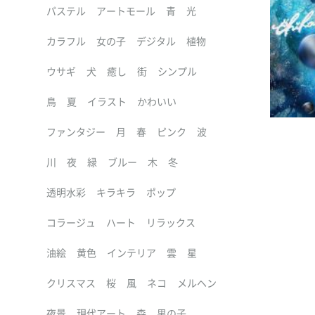
パステル
アートモール
青
光
カラフル
女の子
デジタル
植物
ウサギ
犬
癒し
街
シンプル
鳥
夏
イラスト
かわいい
ファンタジー
月
春
ピンク
波
川
夜
緑
ブルー
木
冬
透明水彩
キラキラ
ポップ
コラージュ
ハート
リラックス
油絵
黄色
インテリア
雲
星
クリスマス
桜
風
ネコ
メルヘン
夜景
現代アート
森
男の子