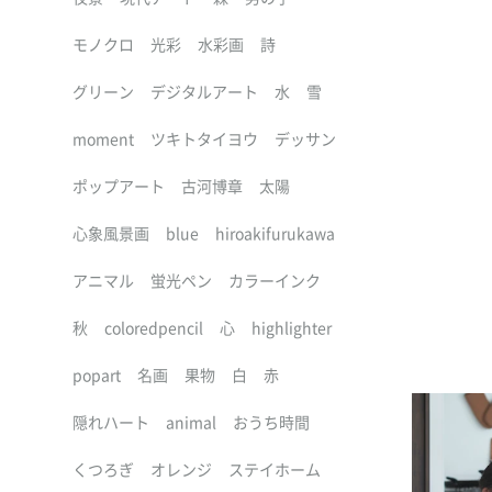
モノクロ
光彩
水彩画
詩
グリーン
デジタルアート
水
雪
moment
ツキトタイヨウ
デッサン
ポップアート
古河博章
太陽
心象風景画
blue
hiroakifurukawa
アニマル
蛍光ペン
カラーインク
秋
coloredpencil
心
highlighter
popart
名画
果物
白
赤
隠れハート
animal
おうち時間
くつろぎ
オレンジ
ステイホーム