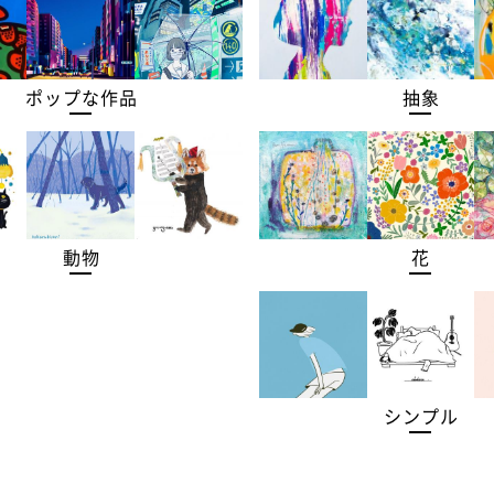
ポップな作品
抽象
動物
花
シンプル