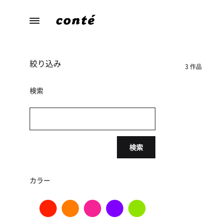
conte（コ
あ
ン
な
テ）
た
絞り込み
ら
3 作品
し
さ
検索
に
寄
り
添
検索
う、
暮
ら
カラー
し
の
た
め