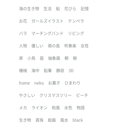
海の生き物
生活
船
花びら
記憶
お花
ガールズイラスト
テンペラ
バラ
マーチングバンド
リビング
人物
優しい
南の島
吹奏楽
女性
家
小鳥
庭
抽象画
朝
樹
機械
海中
鉛筆
静寂
3D
home
neko
お菓子
ひまわり
やさしい
クリスマスツリー
ビーチ
メカ
ライオン
和風
水色
物語
生き物
真珠
絵画
風水
black