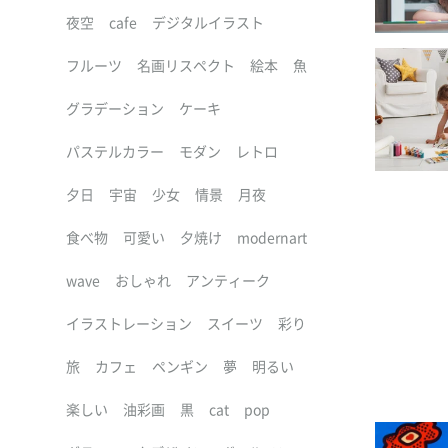
夜空
cafe
デジタルイラスト
フルーツ
名画リスペクト
絵本
魚
グラデーション
ケーキ
パステルカラー
モダン
レトロ
夕日
宇宙
少女
情景
月夜
食べ物
可愛い
夕焼け
modernart
wave
おしゃれ
アンティーク
イラストレーション
スイーツ
彩り
旅
カフェ
ペンギン
夢
明るい
楽しい
油彩画
黒
cat
pop