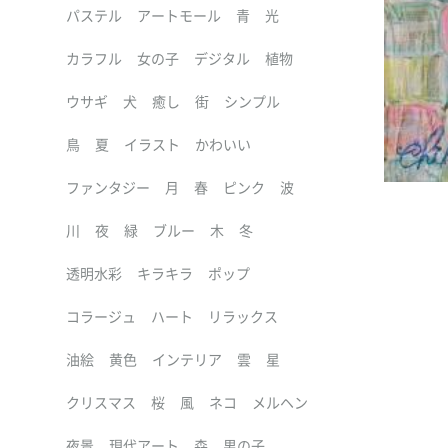
パステル
アートモール
青
光
カラフル
女の子
デジタル
植物
ウサギ
犬
癒し
街
シンプル
鳥
夏
イラスト
かわいい
ファンタジー
月
春
ピンク
波
川
夜
緑
ブルー
木
冬
透明水彩
キラキラ
ポップ
コラージュ
ハート
リラックス
油絵
黄色
インテリア
雲
星
クリスマス
桜
風
ネコ
メルヘン
夜景
現代アート
森
男の子