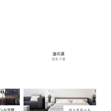
蓮の涙
坂本 千春
ンな空間
ベッドルーム