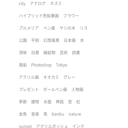
city
アナログ
ネズミ
ハイブリッド色鉛筆画
フラワー
プルメリア
ペン画
ヤシの木
リス
公園
平和
幻想風景
日本画
本
漆喰
白黒
縁起物
芸術
読書
風船
Photoshop
Tokyo
アクリル画
オオカミ
グレー
プレゼント
ボールペン画
人物画
季節
建物
水面
神話
窓
虹
金魚
音楽
馬
banbu
nature
sunset
アクリルガッシュ
インク