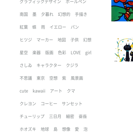
グラフィックデザイン
ボールペン
南国
墨
夕暮れ
幻想的
手描き
紅葉
蝶
雨
イエロー
パン
ヒツジ
マーカー
地図
子供
幻想
星空
楽器
版画
色彩
LOVE
girl
さしゐ
キャラクター
クジラ
不思議
東京
空想
紫
風景画
cute
kawaii
アート
クマ
クレヨン
コーヒー
サンセット
チューリップ
三日月
細密
薔薇
ホオズキ
地球
島
想像
愛
泡