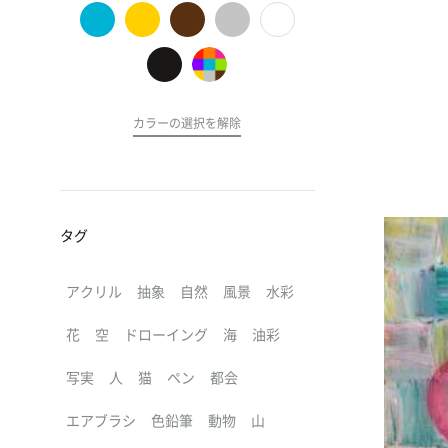
の
ア
ー
ト
カラーの選択を解除
タグ
アクリル
抽象
自然
風景
水彩
花
空
ドローイング
海
油彩
写実
人
猫
ペン
都会
エアブラシ
色鉛筆
動物
山