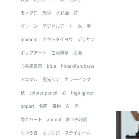
モノクロ
光彩
水彩画
詩
グリーン
デジタルアート
水
雪
moment
ツキトタイヨウ
デッサン
ポップアート
古河博章
太陽
心象風景画
blue
hiroakifurukawa
アニマル
蛍光ペン
カラーインク
秋
coloredpencil
心
highlighter
popart
名画
果物
白
赤
隠れハート
animal
おうち時間
くつろぎ
オレンジ
ステイホーム