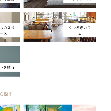
ものスペ
くつろぎカフ
ース
ェ
トを贈る
ら探す