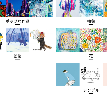
ポップな作品
抽象
動物
花
シンプル