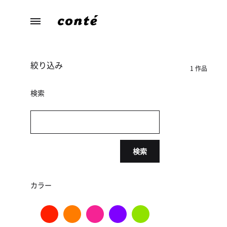
conte（コ
あ
ン
な
テ）
た
絞り込み
ら
1 作品
し
さ
検索
に
寄
り
添
検索
う、
暮
ら
カラー
し
の
た
め