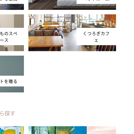
ものスペ
くつろぎカフ
ース
ェ
トを贈る
ら探す