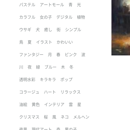
パステル
アートモール
青
光
カラフル
女の子
デジタル
植物
ウサギ
犬
癒し
街
シンプル
鳥
夏
イラスト
かわいい
ファンタジー
月
春
ピンク
波
川
夜
緑
ブルー
木
冬
透明水彩
キラキラ
ポップ
コラージュ
ハート
リラックス
油絵
黄色
インテリア
雲
星
クリスマス
桜
風
ネコ
メルヘン
夜景
現代アート
森
男の子