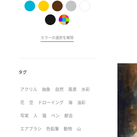
の
ア
ー
ト
カラーの選択を解除
タグ
アクリル
抽象
自然
風景
水彩
花
空
ドローイング
海
油彩
写実
人
猫
ペン
都会
エアブラシ
色鉛筆
動物
山