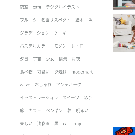
夜空
cafe
デジタルイラスト
フルーツ
名画リスペクト
絵本
魚
グラデーション
ケーキ
パステルカラー
モダン
レトロ
夕日
宇宙
少女
情景
月夜
食べ物
可愛い
夕焼け
modernart
wave
おしゃれ
アンティーク
イラストレーション
スイーツ
彩り
旅
カフェ
ペンギン
夢
明るい
楽しい
油彩画
黒
cat
pop