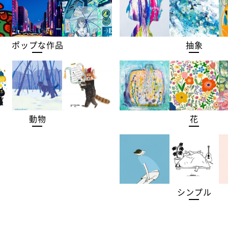
ポップな作品
抽象
動物
花
シンプル