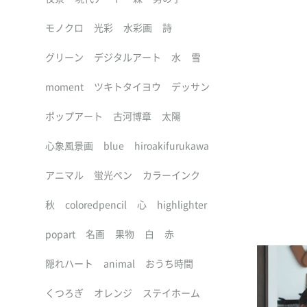
モノクロ
光彩
水彩画
詩
グリーン
デジタルアート
水
雪
moment
ツキトタイヨウ
デッサン
ポップアート
古河博章
太陽
心象風景画
blue
hiroakifurukawa
アニマル
蛍光ペン
カラーインク
秋
coloredpencil
心
highlighter
popart
名画
果物
白
赤
隠れハート
animal
おうち時間
くつろぎ
オレンジ
ステイホーム