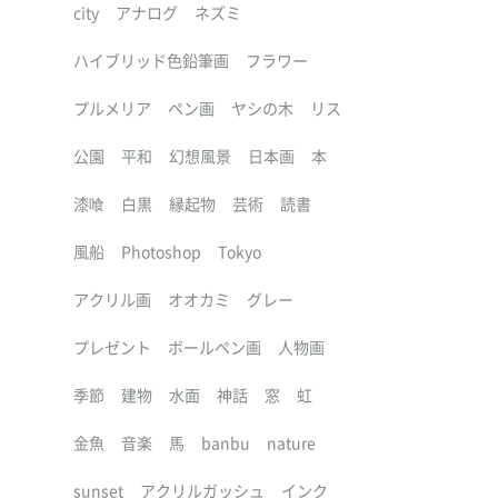
city
アナログ
ネズミ
ハイブリッド色鉛筆画
フラワー
プルメリア
ペン画
ヤシの木
リス
公園
平和
幻想風景
日本画
本
漆喰
白黒
縁起物
芸術
読書
風船
Photoshop
Tokyo
アクリル画
オオカミ
グレー
プレゼント
ボールペン画
人物画
季節
建物
水面
神話
窓
虹
金魚
音楽
馬
banbu
nature
sunset
アクリルガッシュ
インク