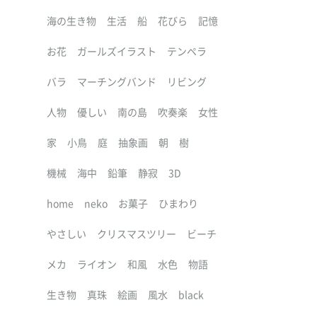
海の生き物
生活
船
花びら
記憶
お花
ガールズイラスト
テンペラ
バラ
マーチングバンド
リビング
人物
優しい
南の島
吹奏楽
女性
家
小鳥
庭
抽象画
朝
樹
機械
海中
鉛筆
静寂
3D
home
neko
お菓子
ひまわり
やさしい
クリスマスツリー
ビーチ
メカ
ライオン
和風
水色
物語
生き物
真珠
絵画
風水
black