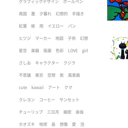
グラフィックデザイン
ボールペン
南国
墨
夕暮れ
幻想的
手描き
紅葉
蝶
雨
イエロー
パン
ヒツジ
マーカー
地図
子供
幻想
星空
楽器
版画
色彩
LOVE
girl
さしゐ
キャラクター
クジラ
不思議
東京
空想
紫
風景画
cute
kawaii
アート
クマ
クレヨン
コーヒー
サンセット
チューリップ
三日月
細密
薔薇
ホオズキ
地球
島
想像
愛
泡