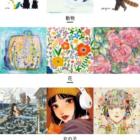
動物
花
女の子