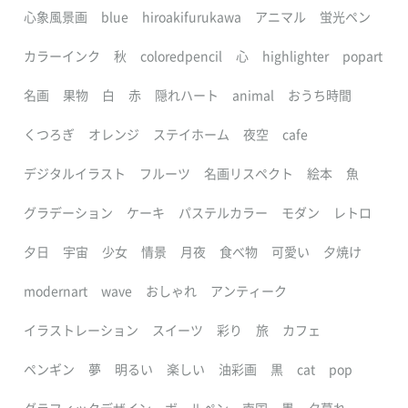
心象風景画
blue
hiroakifurukawa
アニマル
蛍光ペン
カラーインク
秋
coloredpencil
心
highlighter
popart
名画
果物
白
赤
隠れハート
animal
おうち時間
くつろぎ
オレンジ
ステイホーム
夜空
cafe
デジタルイラスト
フルーツ
名画リスペクト
絵本
魚
グラデーション
ケーキ
パステルカラー
モダン
レトロ
夕日
宇宙
少女
情景
月夜
食べ物
可愛い
夕焼け
modernart
wave
おしゃれ
アンティーク
イラストレーション
スイーツ
彩り
旅
カフェ
ペンギン
夢
明るい
楽しい
油彩画
黒
cat
pop