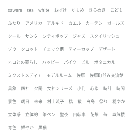
sawara
sea
white
おばけ
かもめ
きらめき
こども
ふたり
アメリカ
アルキド
カエル
カーテン
ガールズ
クール
サンタ
シティポップ
ジャズ
スタイリッシュ
ゾウ
タロット
チェック柄
ティーカップ
デザート
ネコとの暮らし
ハッピー
バイク
ビル
ボタニカル
ミクストメディア
モデルルーム
佐原
佐原町並み交流館
具象
四神
夕陽
女神シリーズ
小判
心象
時計
時間
景色
朝日
未来
村上暁子
橋
猿
白鳥
祭り
穏やか
立体感
立体的
筆ペン
聖夜
自転車
花畑
苺
蜃気楼
青色
鮮やか
黒猫