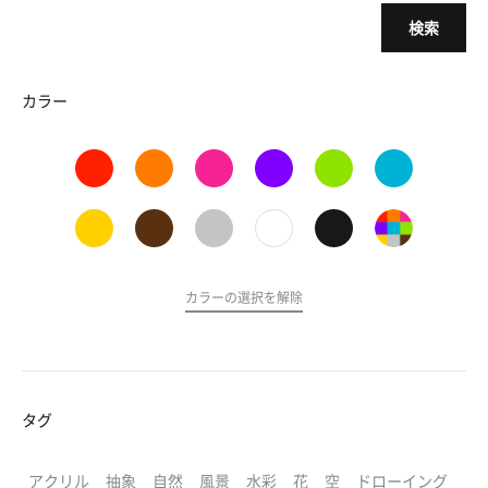
検索
カラー
カラーの選択を解除
タグ
アクリル
抽象
自然
風景
水彩
花
空
ドローイング