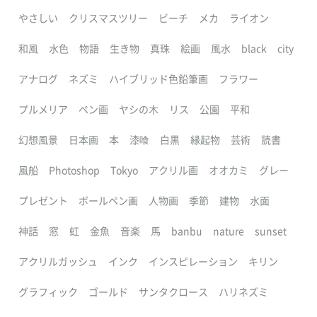
やさしい
クリスマスツリー
ビーチ
メカ
ライオン
和風
水色
物語
生き物
真珠
絵画
風水
black
city
アナログ
ネズミ
ハイブリッド色鉛筆画
フラワー
プルメリア
ペン画
ヤシの木
リス
公園
平和
幻想風景
日本画
本
漆喰
白黒
縁起物
芸術
読書
風船
Photoshop
Tokyo
アクリル画
オオカミ
グレー
プレゼント
ボールペン画
人物画
季節
建物
水面
神話
窓
虹
金魚
音楽
馬
banbu
nature
sunset
アクリルガッシュ
インク
インスピレーション
キリン
グラフィック
ゴールド
サンタクロース
ハリネズミ