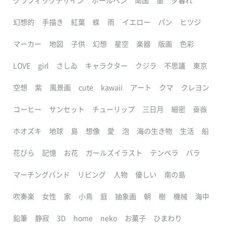
グラフィックデザイン
ボールペン
南国
墨
夕暮れ
幻想的
手描き
紅葉
蝶
雨
イエロー
パン
ヒツジ
マーカー
地図
子供
幻想
星空
楽器
版画
色彩
LOVE
girl
さしゐ
キャラクター
クジラ
不思議
東京
空想
紫
風景画
cute
kawaii
アート
クマ
クレヨン
コーヒー
サンセット
チューリップ
三日月
細密
薔薇
ホオズキ
地球
島
想像
愛
泡
海の生き物
生活
船
花びら
記憶
お花
ガールズイラスト
テンペラ
バラ
マーチングバンド
リビング
人物
優しい
南の島
吹奏楽
女性
家
小鳥
庭
抽象画
朝
樹
機械
海中
鉛筆
静寂
3D
home
neko
お菓子
ひまわり