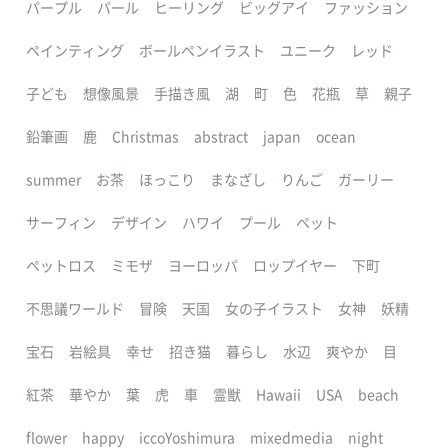
パープル
パール
ヒーリング
ビッグアイ
ファッション
ペインティング
ボールペンイラスト
ユニーク
レッド
子ども
想像風景
手描き風
湖
町
色
花瓶
草
親子
鉛筆画
鹿
Christmas
abstract
japan
ocean
summer
お茶
ほっこり
まなざし
りんご
ガーリー
サーフィン
デザイン
ハワイ
プール
ペット
ペットロス
ミモザ
ヨーロッパ
ロップイヤー
下町
不思議ワールド
冒険
天国
女の子イラスト
女神
妖精
宝石
岩絵具
幸せ
招き猫
暮らし
水辺
爽やか
目
紅茶
華やか
葉
虎
車
霊獣
Hawaii
USA
beach
flower
happy
iccoYoshimura
mixedmedia
night