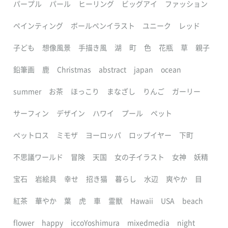
パープル
パール
ヒーリング
ビッグアイ
ファッション
ペインティング
ボールペンイラスト
ユニーク
レッド
子ども
想像風景
手描き風
湖
町
色
花瓶
草
親子
鉛筆画
鹿
Christmas
abstract
japan
ocean
summer
お茶
ほっこり
まなざし
りんご
ガーリー
サーフィン
デザイン
ハワイ
プール
ペット
ペットロス
ミモザ
ヨーロッパ
ロップイヤー
下町
不思議ワールド
冒険
天国
女の子イラスト
女神
妖精
宝石
岩絵具
幸せ
招き猫
暮らし
水辺
爽やか
目
紅茶
華やか
葉
虎
車
霊獣
Hawaii
USA
beach
flower
happy
iccoYoshimura
mixedmedia
night