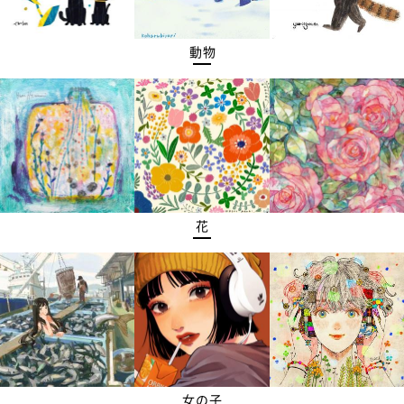
動物
花
女の子