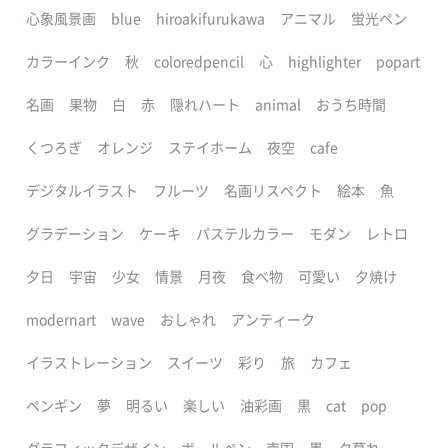
心象風景画
blue
hiroakifurukawa
アニマル
蛍光ペン
カラーインク
秋
coloredpencil
心
highlighter
popart
名画
果物
白
赤
隠れハート
animal
おうち時間
くつろぎ
オレンジ
ステイホーム
夜空
cafe
デジタルイラスト
フルーツ
名画リスペクト
絵本
魚
グラデーション
ケーキ
パステルカラー
モダン
レトロ
夕日
宇宙
少女
情景
月夜
食べ物
可愛い
夕焼け
modernart
wave
おしゃれ
アンティーク
イラストレーション
スイーツ
彩り
旅
カフェ
ペンギン
夢
明るい
楽しい
油彩画
黒
cat
pop