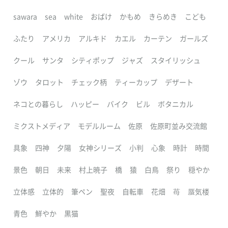
sawara
sea
white
おばけ
かもめ
きらめき
こども
ふたり
アメリカ
アルキド
カエル
カーテン
ガールズ
クール
サンタ
シティポップ
ジャズ
スタイリッシュ
ゾウ
タロット
チェック柄
ティーカップ
デザート
ネコとの暮らし
ハッピー
バイク
ビル
ボタニカル
ミクストメディア
モデルルーム
佐原
佐原町並み交流館
具象
四神
夕陽
女神シリーズ
小判
心象
時計
時間
景色
朝日
未来
村上暁子
橋
猿
白鳥
祭り
穏やか
立体感
立体的
筆ペン
聖夜
自転車
花畑
苺
蜃気楼
青色
鮮やか
黒猫