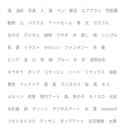
海
油彩
写実
人
猫
ペン
都会
エアブラシ
色鉛筆
動物
山
パステル
アートモール
青
光
カラフル
女の子
デジタル
植物
ウサギ
犬
癒し
街
シンプル
鳥
夏
イラスト
かわいい
ファンタジー
月
春
ピンク
波
川
夜
緑
ブルー
木
冬
透明水彩
キラキラ
ポップ
コラージュ
ハート
リラックス
油絵
黄色
インテリア
雲
星
クリスマス
桜
風
ネコ
メルヘン
夜景
現代アート
森
男の子
モノクロ
光彩
水彩画
詩
グリーン
デジタルアート
水
雪
moment
ツキトタイヨウ
デッサン
ポップアート
古河博章
太陽