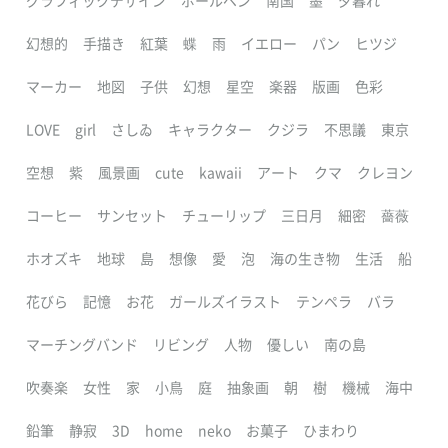
グラフィックデザイン
ボールペン
南国
墨
夕暮れ
幻想的
手描き
紅葉
蝶
雨
イエロー
パン
ヒツジ
マーカー
地図
子供
幻想
星空
楽器
版画
色彩
LOVE
girl
さしゐ
キャラクター
クジラ
不思議
東京
空想
紫
風景画
cute
kawaii
アート
クマ
クレヨン
コーヒー
サンセット
チューリップ
三日月
細密
薔薇
ホオズキ
地球
島
想像
愛
泡
海の生き物
生活
船
花びら
記憶
お花
ガールズイラスト
テンペラ
バラ
マーチングバンド
リビング
人物
優しい
南の島
吹奏楽
女性
家
小鳥
庭
抽象画
朝
樹
機械
海中
鉛筆
静寂
3D
home
neko
お菓子
ひまわり