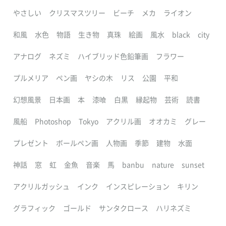
やさしい
クリスマスツリー
ビーチ
メカ
ライオン
和風
水色
物語
生き物
真珠
絵画
風水
black
city
アナログ
ネズミ
ハイブリッド色鉛筆画
フラワー
プルメリア
ペン画
ヤシの木
リス
公園
平和
幻想風景
日本画
本
漆喰
白黒
縁起物
芸術
読書
風船
Photoshop
Tokyo
アクリル画
オオカミ
グレー
プレゼント
ボールペン画
人物画
季節
建物
水面
神話
窓
虹
金魚
音楽
馬
banbu
nature
sunset
アクリルガッシュ
インク
インスピレーション
キリン
グラフィック
ゴールド
サンタクロース
ハリネズミ