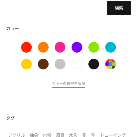
検索
カラー
カラーの選択を解除
タグ
アクリル
抽象
自然
風景
水彩
花
空
ドローイング