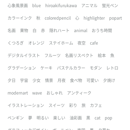
心象風景画
blue
hiroakifurukawa
アニマル
蛍光ペン
カラーインク
秋
coloredpencil
心
highlighter
popart
名画
果物
白
赤
隠れハート
animal
おうち時間
くつろぎ
オレンジ
ステイホーム
夜空
cafe
デジタルイラスト
フルーツ
名画リスペクト
絵本
魚
グラデーション
ケーキ
パステルカラー
モダン
レトロ
夕日
宇宙
少女
情景
月夜
食べ物
可愛い
夕焼け
modernart
wave
おしゃれ
アンティーク
イラストレーション
スイーツ
彩り
旅
カフェ
ペンギン
夢
明るい
楽しい
油彩画
黒
cat
pop