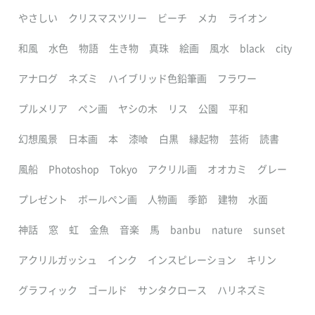
やさしい
クリスマスツリー
ビーチ
メカ
ライオン
和風
水色
物語
生き物
真珠
絵画
風水
black
city
アナログ
ネズミ
ハイブリッド色鉛筆画
フラワー
プルメリア
ペン画
ヤシの木
リス
公園
平和
幻想風景
日本画
本
漆喰
白黒
縁起物
芸術
読書
風船
Photoshop
Tokyo
アクリル画
オオカミ
グレー
プレゼント
ボールペン画
人物画
季節
建物
水面
神話
窓
虹
金魚
音楽
馬
banbu
nature
sunset
アクリルガッシュ
インク
インスピレーション
キリン
グラフィック
ゴールド
サンタクロース
ハリネズミ