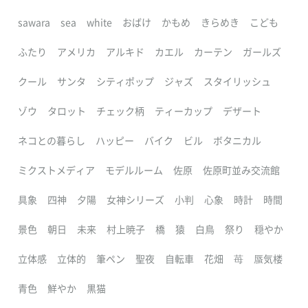
sawara
sea
white
おばけ
かもめ
きらめき
こども
ふたり
アメリカ
アルキド
カエル
カーテン
ガールズ
クール
サンタ
シティポップ
ジャズ
スタイリッシュ
ゾウ
タロット
チェック柄
ティーカップ
デザート
ネコとの暮らし
ハッピー
バイク
ビル
ボタニカル
ミクストメディア
モデルルーム
佐原
佐原町並み交流館
具象
四神
夕陽
女神シリーズ
小判
心象
時計
時間
景色
朝日
未来
村上暁子
橋
猿
白鳥
祭り
穏やか
立体感
立体的
筆ペン
聖夜
自転車
花畑
苺
蜃気楼
青色
鮮やか
黒猫