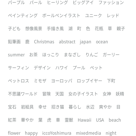
パープル
パール
ヒーリング
ビッグアイ
ファッション
ペインティング
ボールペンイラスト
ユニーク
レッド
子ども
想像風景
手描き風
湖
町
色
花瓶
草
親子
鉛筆画
鹿
Christmas
abstract
japan
ocean
summer
お茶
ほっこり
まなざし
りんご
ガーリー
サーフィン
デザイン
ハワイ
プール
ペット
ペットロス
ミモザ
ヨーロッパ
ロップイヤー
下町
不思議ワールド
冒険
天国
女の子イラスト
女神
妖精
宝石
岩絵具
幸せ
招き猫
暮らし
水辺
爽やか
目
紅茶
華やか
葉
虎
車
霊獣
Hawaii
USA
beach
flower
happy
iccoYoshimura
mixedmedia
night