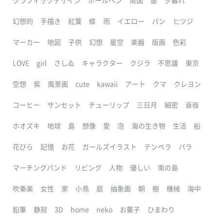
グラフィックデザイン
ボールペン
南国
墨
夕暮れ
幻想的
手描き
紅葉
蝶
雨
イエロー
パン
ヒツジ
マーカー
地図
子供
幻想
星空
楽器
版画
色彩
LOVE
girl
さしゐ
キャラクター
クジラ
不思議
東京
空想
紫
風景画
cute
kawaii
アート
クマ
クレヨン
コーヒー
サンセット
チューリップ
三日月
細密
薔薇
ホオズキ
地球
島
想像
愛
泡
海の生き物
生活
船
花びら
記憶
お花
ガールズイラスト
テンペラ
バラ
マーチングバンド
リビング
人物
優しい
南の島
吹奏楽
女性
家
小鳥
庭
抽象画
朝
樹
機械
海中
鉛筆
静寂
3D
home
neko
お菓子
ひまわり