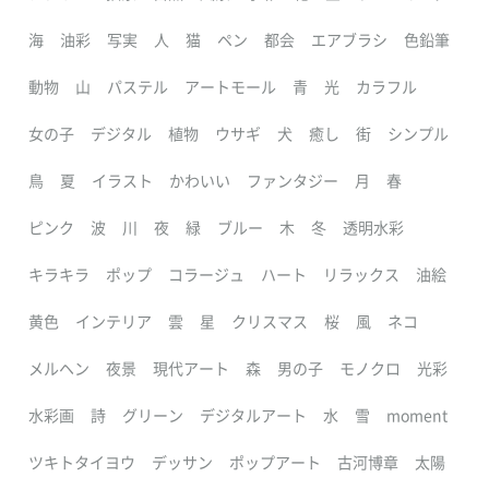
海
油彩
写実
人
猫
ペン
都会
エアブラシ
色鉛筆
動物
山
パステル
アートモール
青
光
カラフル
女の子
デジタル
植物
ウサギ
犬
癒し
街
シンプル
鳥
夏
イラスト
かわいい
ファンタジー
月
春
ピンク
波
川
夜
緑
ブルー
木
冬
透明水彩
キラキラ
ポップ
コラージュ
ハート
リラックス
油絵
黄色
インテリア
雲
星
クリスマス
桜
風
ネコ
メルヘン
夜景
現代アート
森
男の子
モノクロ
光彩
水彩画
詩
グリーン
デジタルアート
水
雪
moment
ツキトタイヨウ
デッサン
ポップアート
古河博章
太陽