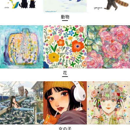
動物
花
女の子