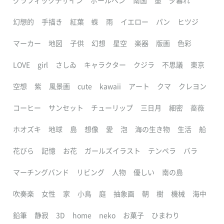
グラフィックデザイン
ボールペン
南国
墨
夕暮れ
幻想的
手描き
紅葉
蝶
雨
イエロー
パン
ヒツジ
マーカー
地図
子供
幻想
星空
楽器
版画
色彩
LOVE
girl
さしゐ
キャラクター
クジラ
不思議
東京
空想
紫
風景画
cute
kawaii
アート
クマ
クレヨン
コーヒー
サンセット
チューリップ
三日月
細密
薔薇
ホオズキ
地球
島
想像
愛
泡
海の生き物
生活
船
花びら
記憶
お花
ガールズイラスト
テンペラ
バラ
マーチングバンド
リビング
人物
優しい
南の島
吹奏楽
女性
家
小鳥
庭
抽象画
朝
樹
機械
海中
鉛筆
静寂
3D
home
neko
お菓子
ひまわり