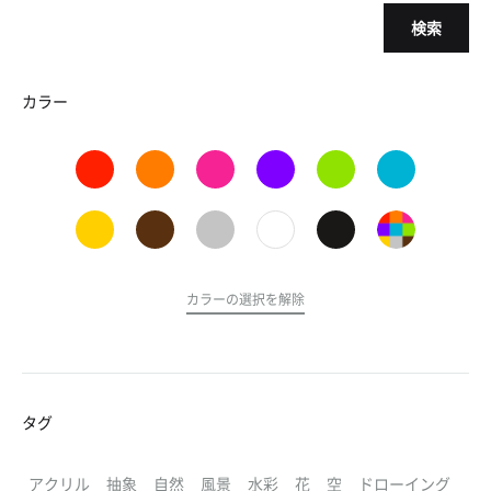
検索
カラー
カラーの選択を解除
タグ
アクリル
抽象
自然
風景
水彩
花
空
ドローイング