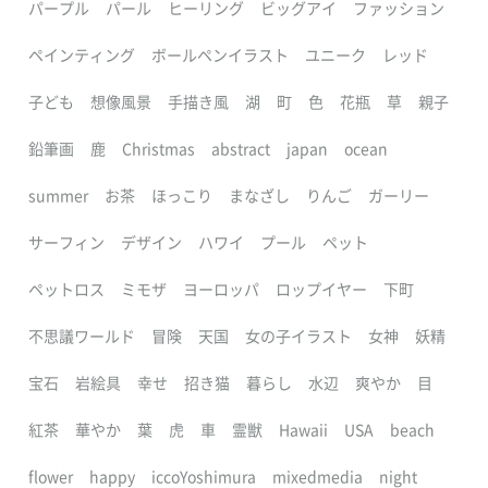
パープル
パール
ヒーリング
ビッグアイ
ファッション
ペインティング
ボールペンイラスト
ユニーク
レッド
子ども
想像風景
手描き風
湖
町
色
花瓶
草
親子
鉛筆画
鹿
Christmas
abstract
japan
ocean
summer
お茶
ほっこり
まなざし
りんご
ガーリー
サーフィン
デザイン
ハワイ
プール
ペット
ペットロス
ミモザ
ヨーロッパ
ロップイヤー
下町
不思議ワールド
冒険
天国
女の子イラスト
女神
妖精
宝石
岩絵具
幸せ
招き猫
暮らし
水辺
爽やか
目
紅茶
華やか
葉
虎
車
霊獣
Hawaii
USA
beach
flower
happy
iccoYoshimura
mixedmedia
night