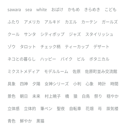
sawara
sea
white
おばけ
かもめ
きらめき
こども
ふたり
アメリカ
アルキド
カエル
カーテン
ガールズ
クール
サンタ
シティポップ
ジャズ
スタイリッシュ
ゾウ
タロット
チェック柄
ティーカップ
デザート
ネコとの暮らし
ハッピー
バイク
ビル
ボタニカル
ミクストメディア
モデルルーム
佐原
佐原町並み交流館
具象
四神
夕陽
女神シリーズ
小判
心象
時計
時間
景色
朝日
未来
村上暁子
橋
猿
白鳥
祭り
穏やか
立体感
立体的
筆ペン
聖夜
自転車
花畑
苺
蜃気楼
青色
鮮やか
黒猫