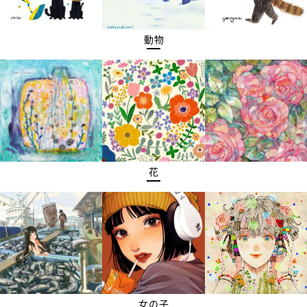
動物
花
女の子