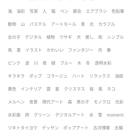
海
油彩
写実
人
猫
ペン
都会
エアブラシ
色鉛筆
動物
山
パステル
アートモール
青
光
カラフル
女の子
デジタル
植物
ウサギ
犬
癒し
街
シンプル
鳥
夏
イラスト
かわいい
ファンタジー
月
春
ピンク
波
川
夜
緑
ブルー
木
冬
透明水彩
キラキラ
ポップ
コラージュ
ハート
リラックス
油絵
黄色
インテリア
雲
星
クリスマス
桜
風
ネコ
メルヘン
夜景
現代アート
森
男の子
モノクロ
光彩
水彩画
詩
グリーン
デジタルアート
水
雪
moment
ツキトタイヨウ
デッサン
ポップアート
古河博章
太陽