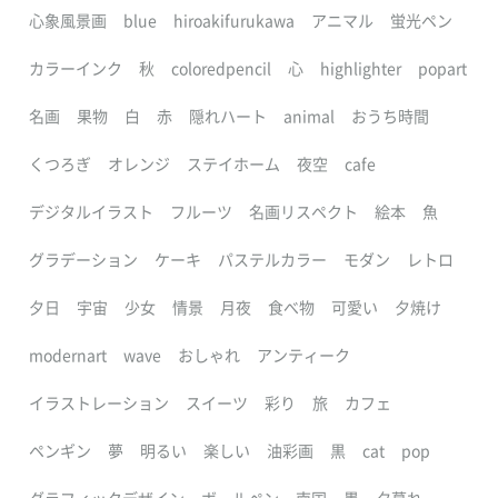
心象風景画
blue
hiroakifurukawa
アニマル
蛍光ペン
カラーインク
秋
coloredpencil
心
highlighter
popart
名画
果物
白
赤
隠れハート
animal
おうち時間
くつろぎ
オレンジ
ステイホーム
夜空
cafe
デジタルイラスト
フルーツ
名画リスペクト
絵本
魚
グラデーション
ケーキ
パステルカラー
モダン
レトロ
夕日
宇宙
少女
情景
月夜
食べ物
可愛い
夕焼け
modernart
wave
おしゃれ
アンティーク
イラストレーション
スイーツ
彩り
旅
カフェ
ペンギン
夢
明るい
楽しい
油彩画
黒
cat
pop