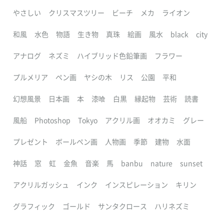
やさしい
クリスマスツリー
ビーチ
メカ
ライオン
和風
水色
物語
生き物
真珠
絵画
風水
black
city
アナログ
ネズミ
ハイブリッド色鉛筆画
フラワー
プルメリア
ペン画
ヤシの木
リス
公園
平和
幻想風景
日本画
本
漆喰
白黒
縁起物
芸術
読書
風船
Photoshop
Tokyo
アクリル画
オオカミ
グレー
プレゼント
ボールペン画
人物画
季節
建物
水面
神話
窓
虹
金魚
音楽
馬
banbu
nature
sunset
アクリルガッシュ
インク
インスピレーション
キリン
グラフィック
ゴールド
サンタクロース
ハリネズミ