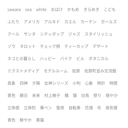
sawara
sea
white
おばけ
かもめ
きらめき
こども
ふたり
アメリカ
アルキド
カエル
カーテン
ガールズ
クール
サンタ
シティポップ
ジャズ
スタイリッシュ
ゾウ
タロット
チェック柄
ティーカップ
デザート
ネコとの暮らし
ハッピー
バイク
ビル
ボタニカル
ミクストメディア
モデルルーム
佐原
佐原町並み交流館
具象
四神
夕陽
女神シリーズ
小判
心象
時計
時間
景色
朝日
未来
村上暁子
橋
猿
白鳥
祭り
穏やか
立体感
立体的
筆ペン
聖夜
自転車
花畑
苺
蜃気楼
青色
鮮やか
黒猫