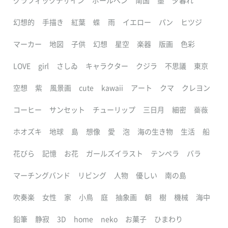
グラフィックデザイン
ボールペン
南国
墨
夕暮れ
幻想的
手描き
紅葉
蝶
雨
イエロー
パン
ヒツジ
マーカー
地図
子供
幻想
星空
楽器
版画
色彩
LOVE
girl
さしゐ
キャラクター
クジラ
不思議
東京
空想
紫
風景画
cute
kawaii
アート
クマ
クレヨン
コーヒー
サンセット
チューリップ
三日月
細密
薔薇
ホオズキ
地球
島
想像
愛
泡
海の生き物
生活
船
花びら
記憶
お花
ガールズイラスト
テンペラ
バラ
マーチングバンド
リビング
人物
優しい
南の島
吹奏楽
女性
家
小鳥
庭
抽象画
朝
樹
機械
海中
鉛筆
静寂
3D
home
neko
お菓子
ひまわり