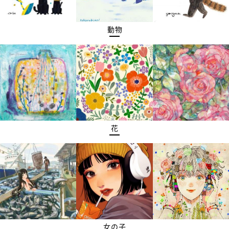
動物
花
女の子