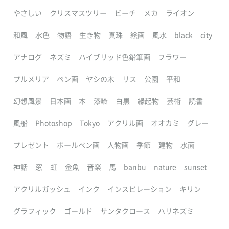
やさしい
クリスマスツリー
ビーチ
メカ
ライオン
和風
水色
物語
生き物
真珠
絵画
風水
black
city
アナログ
ネズミ
ハイブリッド色鉛筆画
フラワー
プルメリア
ペン画
ヤシの木
リス
公園
平和
幻想風景
日本画
本
漆喰
白黒
縁起物
芸術
読書
風船
Photoshop
Tokyo
アクリル画
オオカミ
グレー
プレゼント
ボールペン画
人物画
季節
建物
水面
神話
窓
虹
金魚
音楽
馬
banbu
nature
sunset
アクリルガッシュ
インク
インスピレーション
キリン
グラフィック
ゴールド
サンタクロース
ハリネズミ