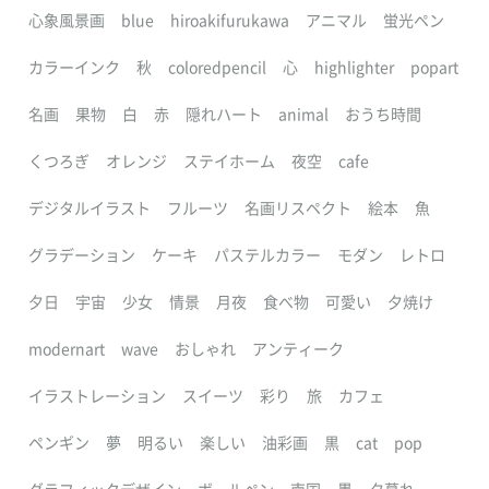
心象風景画
blue
hiroakifurukawa
アニマル
蛍光ペン
カラーインク
秋
coloredpencil
心
highlighter
popart
名画
果物
白
赤
隠れハート
animal
おうち時間
くつろぎ
オレンジ
ステイホーム
夜空
cafe
デジタルイラスト
フルーツ
名画リスペクト
絵本
魚
グラデーション
ケーキ
パステルカラー
モダン
レトロ
夕日
宇宙
少女
情景
月夜
食べ物
可愛い
夕焼け
modernart
wave
おしゃれ
アンティーク
イラストレーション
スイーツ
彩り
旅
カフェ
ペンギン
夢
明るい
楽しい
油彩画
黒
cat
pop