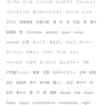
パープル
パール
ヒーリング
ビッグアイ
ファッション
ペインティング
ボールペンイラスト
ユニーク
レッド
子ども
想像風景
手描き風
湖
町
色
花瓶
草
親子
鉛筆画
鹿
Christmas
abstract
japan
ocean
summer
お茶
ほっこり
まなざし
りんご
ガーリー
サーフィン
デザイン
ハワイ
プール
ペット
ペットロス
ミモザ
ヨーロッパ
ロップイヤー
下町
不思議ワールド
冒険
天国
女の子イラスト
女神
妖精
宝石
岩絵具
幸せ
招き猫
暮らし
水辺
爽やか
目
紅茶
華やか
葉
虎
車
霊獣
Hawaii
USA
beach
flower
happy
iccoYoshimura
mixedmedia
night