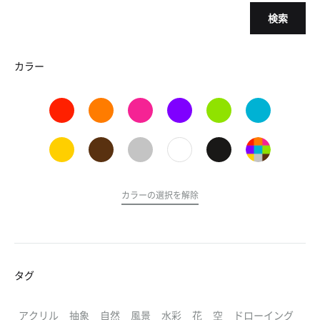
検索
カラー
カラーの選択を解除
タグ
アクリル
抽象
自然
風景
水彩
花
空
ドローイング