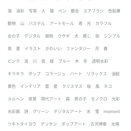
海
油彩
写実
人
猫
ペン
都会
エアブラシ
色鉛筆
動物
山
パステル
アートモール
青
光
カラフル
女の子
デジタル
植物
ウサギ
犬
癒し
街
シンプル
鳥
夏
イラスト
かわいい
ファンタジー
月
春
ピンク
波
川
夜
緑
ブルー
木
冬
透明水彩
キラキラ
ポップ
コラージュ
ハート
リラックス
油絵
黄色
インテリア
雲
星
クリスマス
桜
風
ネコ
メルヘン
夜景
現代アート
森
男の子
モノクロ
光彩
水彩画
詩
グリーン
デジタルアート
水
雪
moment
ツキトタイヨウ
デッサン
ポップアート
古河博章
太陽