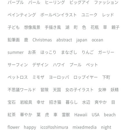
パープル
パール
ヒーリング
ビッグアイ
ファッション
ペインティング
ボールペンイラスト
ユニーク
レッド
子ども
想像風景
手描き風
湖
町
色
花瓶
草
親子
鉛筆画
鹿
Christmas
abstract
japan
ocean
summer
お茶
ほっこり
まなざし
りんご
ガーリー
サーフィン
デザイン
ハワイ
プール
ペット
ペットロス
ミモザ
ヨーロッパ
ロップイヤー
下町
不思議ワールド
冒険
天国
女の子イラスト
女神
妖精
宝石
岩絵具
幸せ
招き猫
暮らし
水辺
爽やか
目
紅茶
華やか
葉
虎
車
霊獣
Hawaii
USA
beach
flower
happy
iccoYoshimura
mixedmedia
night