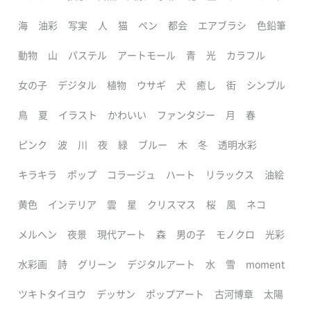
海
油彩
写実
人
猫
ペン
都会
エアブラシ
色鉛筆
動物
山
パステル
アートモール
青
光
カラフル
女の子
デジタル
植物
ウサギ
犬
癒し
街
シンプル
鳥
夏
イラスト
かわいい
ファンタジー
月
春
ピンク
波
川
夜
緑
ブルー
木
冬
透明水彩
キラキラ
ポップ
コラージュ
ハート
リラックス
油絵
黄色
インテリア
雲
星
クリスマス
桜
風
ネコ
メルヘン
夜景
現代アート
森
男の子
モノクロ
光彩
水彩画
詩
グリーン
デジタルアート
水
雪
moment
ツキトタイヨウ
デッサン
ポップアート
古河博章
太陽