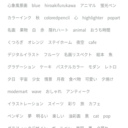
心象風景画
blue
hiroakifurukawa
アニマル
蛍光ペン
カラーインク
秋
coloredpencil
心
highlighter
popart
名画
果物
白
赤
隠れハート
animal
おうち時間
くつろぎ
オレンジ
ステイホーム
夜空
cafe
デジタルイラスト
フルーツ
名画リスペクト
絵本
魚
グラデーション
ケーキ
パステルカラー
モダン
レトロ
夕日
宇宙
少女
情景
月夜
食べ物
可愛い
夕焼け
modernart
wave
おしゃれ
アンティーク
イラストレーション
スイーツ
彩り
旅
カフェ
ペンギン
夢
明るい
楽しい
油彩画
黒
cat
pop