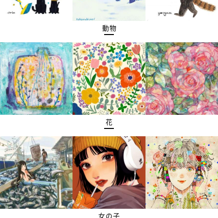
動物
花
女の子