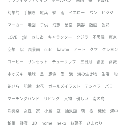
グラフィックデザイン
ボールペン
南国
墨
夕暮れ
幻想的
手描き
紅葉
蝶
雨
イエロー
パン
ヒツジ
マーカー
地図
子供
幻想
星空
楽器
版画
色彩
LOVE
girl
さしゐ
キャラクター
クジラ
不思議
東京
空想
紫
風景画
cute
kawaii
アート
クマ
クレヨン
コーヒー
サンセット
チューリップ
三日月
細密
薔薇
ホオズキ
地球
島
想像
愛
泡
海の生き物
生活
船
花びら
記憶
お花
ガールズイラスト
テンペラ
バラ
マーチングバンド
リビング
人物
優しい
南の島
吹奏楽
女性
家
小鳥
庭
抽象画
朝
樹
機械
海中
鉛筆
静寂
3D
home
neko
お菓子
ひまわり