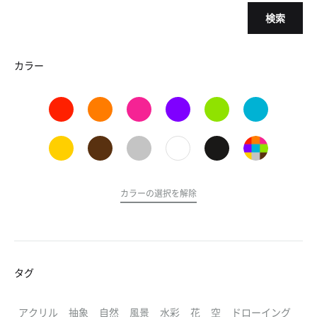
検索
カラー
カラーの選択を解除
タグ
アクリル
抽象
自然
風景
水彩
花
空
ドローイング