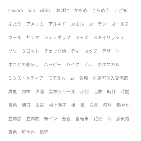
sawara
sea
white
おばけ
かもめ
きらめき
こども
ふたり
アメリカ
アルキド
カエル
カーテン
ガールズ
クール
サンタ
シティポップ
ジャズ
スタイリッシュ
ゾウ
タロット
チェック柄
ティーカップ
デザート
ネコとの暮らし
ハッピー
バイク
ビル
ボタニカル
ミクストメディア
モデルルーム
佐原
佐原町並み交流館
具象
四神
夕陽
女神シリーズ
小判
心象
時計
時間
景色
朝日
未来
村上暁子
橋
猿
白鳥
祭り
穏やか
立体感
立体的
筆ペン
聖夜
自転車
花畑
苺
蜃気楼
青色
鮮やか
黒猫