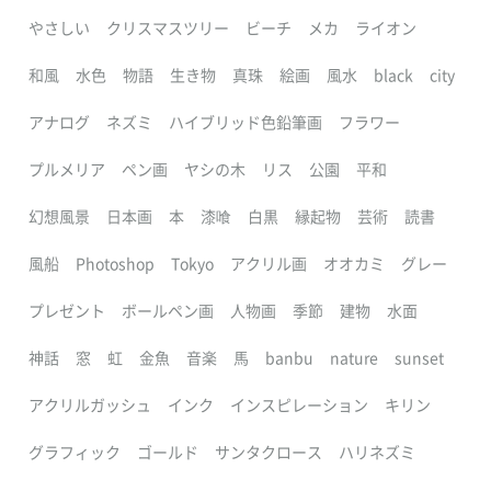
やさしい
クリスマスツリー
ビーチ
メカ
ライオン
和風
水色
物語
生き物
真珠
絵画
風水
black
city
アナログ
ネズミ
ハイブリッド色鉛筆画
フラワー
プルメリア
ペン画
ヤシの木
リス
公園
平和
幻想風景
日本画
本
漆喰
白黒
縁起物
芸術
読書
風船
Photoshop
Tokyo
アクリル画
オオカミ
グレー
プレゼント
ボールペン画
人物画
季節
建物
水面
神話
窓
虹
金魚
音楽
馬
banbu
nature
sunset
アクリルガッシュ
インク
インスピレーション
キリン
グラフィック
ゴールド
サンタクロース
ハリネズミ