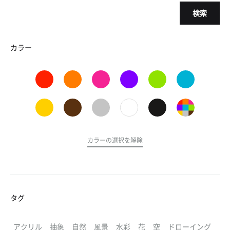
検索
カラー
カラーの選択を解除
タグ
アクリル
抽象
自然
風景
水彩
花
空
ドローイング