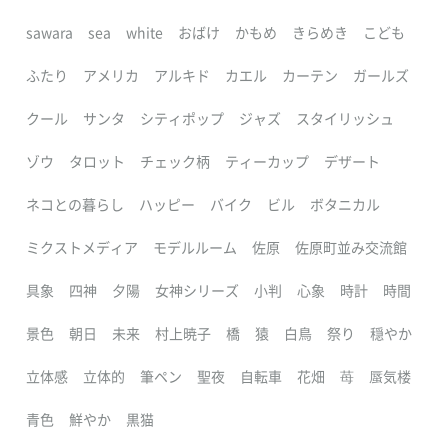
sawara
sea
white
おばけ
かもめ
きらめき
こども
ふたり
アメリカ
アルキド
カエル
カーテン
ガールズ
クール
サンタ
シティポップ
ジャズ
スタイリッシュ
ゾウ
タロット
チェック柄
ティーカップ
デザート
ネコとの暮らし
ハッピー
バイク
ビル
ボタニカル
ミクストメディア
モデルルーム
佐原
佐原町並み交流館
具象
四神
夕陽
女神シリーズ
小判
心象
時計
時間
景色
朝日
未来
村上暁子
橋
猿
白鳥
祭り
穏やか
立体感
立体的
筆ペン
聖夜
自転車
花畑
苺
蜃気楼
青色
鮮やか
黒猫