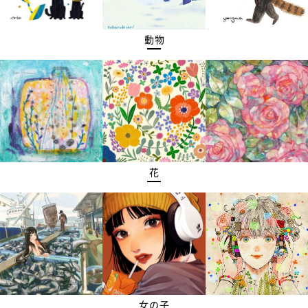
動物
花
女の子