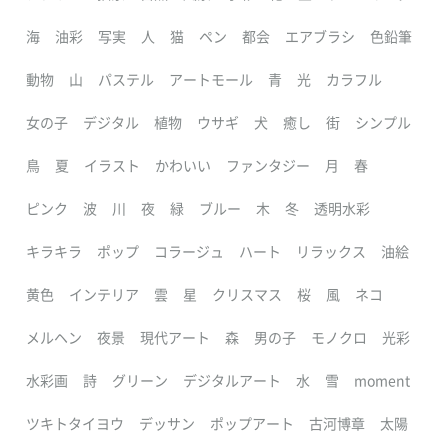
海
油彩
写実
人
猫
ペン
都会
エアブラシ
色鉛筆
動物
山
パステル
アートモール
青
光
カラフル
女の子
デジタル
植物
ウサギ
犬
癒し
街
シンプル
鳥
夏
イラスト
かわいい
ファンタジー
月
春
ピンク
波
川
夜
緑
ブルー
木
冬
透明水彩
キラキラ
ポップ
コラージュ
ハート
リラックス
油絵
黄色
インテリア
雲
星
クリスマス
桜
風
ネコ
メルヘン
夜景
現代アート
森
男の子
モノクロ
光彩
水彩画
詩
グリーン
デジタルアート
水
雪
moment
ツキトタイヨウ
デッサン
ポップアート
古河博章
太陽