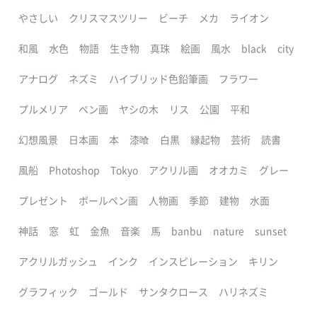
やさしい
クリスマスツリー
ビーチ
メカ
ライオン
和風
水色
物語
生き物
真珠
絵画
風水
black
city
アナログ
ネズミ
ハイブリッド色鉛筆画
フラワー
プルメリア
ペン画
ヤシの木
リス
公園
平和
幻想風景
日本画
本
漆喰
白黒
縁起物
芸術
読書
風船
Photoshop
Tokyo
アクリル画
オオカミ
グレー
プレゼント
ボールペン画
人物画
季節
建物
水面
神話
窓
虹
金魚
音楽
馬
banbu
nature
sunset
アクリルガッシュ
インク
インスピレーション
キリン
グラフィック
ゴールド
サンタクロース
ハリネズミ