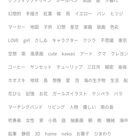
グラフィックデザイン
ボールペン
南国
墨
夕暮れ
幻想的
手描き
紅葉
蝶
雨
イエロー
パン
ヒツジ
マーカー
地図
子供
幻想
星空
楽器
版画
色彩
LOVE
girl
さしゐ
キャラクター
クジラ
不思議
東京
空想
紫
風景画
cute
kawaii
アート
クマ
クレヨン
コーヒー
サンセット
チューリップ
三日月
細密
薔薇
ホオズキ
地球
島
想像
愛
泡
海の生き物
生活
船
花びら
記憶
お花
ガールズイラスト
テンペラ
バラ
マーチングバンド
リビング
人物
優しい
南の島
吹奏楽
女性
家
小鳥
庭
抽象画
朝
樹
機械
海中
鉛筆
静寂
3D
home
neko
お菓子
ひまわり