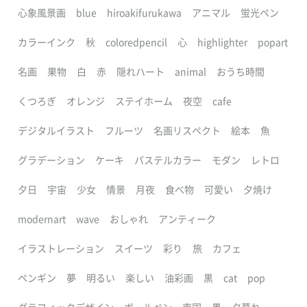
心象風景画
blue
hiroakifurukawa
アニマル
蛍光ペン
カラーインク
秋
coloredpencil
心
highlighter
popart
名画
果物
白
赤
隠れハート
animal
おうち時間
くつろぎ
オレンジ
ステイホーム
夜空
cafe
デジタルイラスト
フルーツ
名画リスペクト
絵本
魚
グラデーション
ケーキ
パステルカラー
モダン
レトロ
夕日
宇宙
少女
情景
月夜
食べ物
可愛い
夕焼け
modernart
wave
おしゃれ
アンティーク
イラストレーション
スイーツ
彩り
旅
カフェ
ペンギン
夢
明るい
楽しい
油彩画
黒
cat
pop