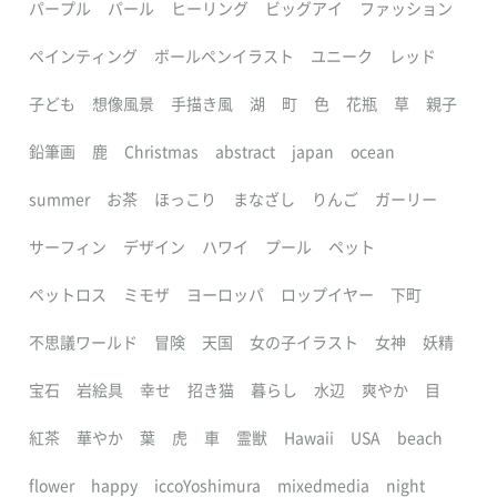
パープル
パール
ヒーリング
ビッグアイ
ファッション
ペインティング
ボールペンイラスト
ユニーク
レッド
子ども
想像風景
手描き風
湖
町
色
花瓶
草
親子
鉛筆画
鹿
Christmas
abstract
japan
ocean
summer
お茶
ほっこり
まなざし
りんご
ガーリー
サーフィン
デザイン
ハワイ
プール
ペット
ペットロス
ミモザ
ヨーロッパ
ロップイヤー
下町
不思議ワールド
冒険
天国
女の子イラスト
女神
妖精
宝石
岩絵具
幸せ
招き猫
暮らし
水辺
爽やか
目
紅茶
華やか
葉
虎
車
霊獣
Hawaii
USA
beach
flower
happy
iccoYoshimura
mixedmedia
night