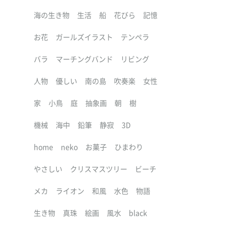
海の生き物
生活
船
花びら
記憶
お花
ガールズイラスト
テンペラ
バラ
マーチングバンド
リビング
人物
優しい
南の島
吹奏楽
女性
家
小鳥
庭
抽象画
朝
樹
機械
海中
鉛筆
静寂
3D
home
neko
お菓子
ひまわり
やさしい
クリスマスツリー
ビーチ
メカ
ライオン
和風
水色
物語
生き物
真珠
絵画
風水
black