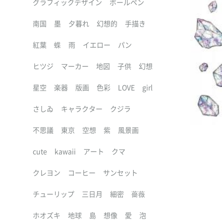
グラフィックデザイン
ボールペン
南国
墨
夕暮れ
幻想的
手描き
紅葉
蝶
雨
イエロー
パン
ヒツジ
マーカー
地図
子供
幻想
星空
楽器
版画
色彩
LOVE
girl
さしゐ
キャラクター
クジラ
不思議
東京
空想
紫
風景画
cute
kawaii
アート
クマ
クレヨン
コーヒー
サンセット
チューリップ
三日月
細密
薔薇
ホオズキ
地球
島
想像
愛
泡