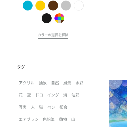
の
ア
ー
ト
カラーの選択を解除
タグ
アクリル
抽象
自然
風景
水彩
花
空
ドローイング
海
油彩
写実
人
猫
ペン
都会
エアブラシ
色鉛筆
動物
山