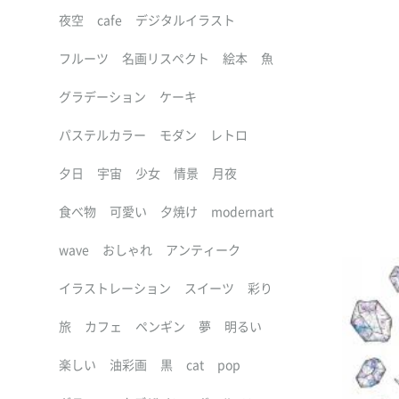
夜空
cafe
デジタルイラスト
フルーツ
名画リスペクト
絵本
魚
グラデーション
ケーキ
パステルカラー
モダン
レトロ
夕日
宇宙
少女
情景
月夜
食べ物
可愛い
夕焼け
modernart
wave
おしゃれ
アンティーク
イラストレーション
スイーツ
彩り
旅
カフェ
ペンギン
夢
明るい
楽しい
油彩画
黒
cat
pop