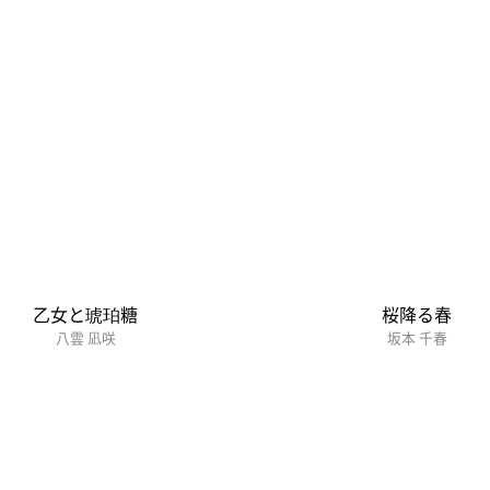
乙女と琥珀糖
桜降る春
八雲 凪咲
坂本 千春