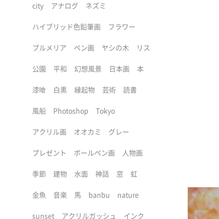
city
アナログ
ネズミ
ハイブリッド色鉛筆画
フラワー
プルメリア
ペン画
ヤシの木
リス
公園
平和
幻想風景
日本画
本
漆喰
白黒
縁起物
芸術
読書
風船
Photoshop
Tokyo
アクリル画
オオカミ
グレー
プレゼント
ボールペン画
人物画
季節
建物
水面
神話
窓
虹
金魚
音楽
馬
banbu
nature
sunset
アクリルガッシュ
インク