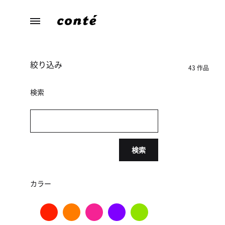
conte（コ
あ
ン
な
テ）
た
絞り込み
ら
43 作品
し
さ
検索
に
寄
り
添
検索
う、
暮
ら
カラー
し
の
た
め