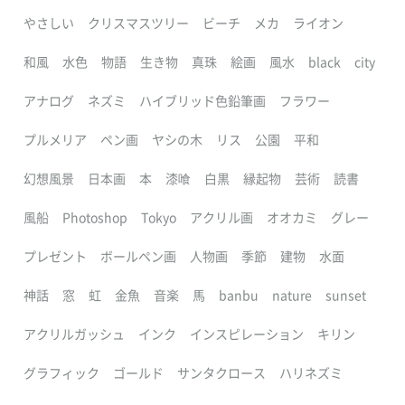
やさしい
クリスマスツリー
ビーチ
メカ
ライオン
和風
水色
物語
生き物
真珠
絵画
風水
black
city
アナログ
ネズミ
ハイブリッド色鉛筆画
フラワー
プルメリア
ペン画
ヤシの木
リス
公園
平和
幻想風景
日本画
本
漆喰
白黒
縁起物
芸術
読書
風船
Photoshop
Tokyo
アクリル画
オオカミ
グレー
プレゼント
ボールペン画
人物画
季節
建物
水面
神話
窓
虹
金魚
音楽
馬
banbu
nature
sunset
アクリルガッシュ
インク
インスピレーション
キリン
グラフィック
ゴールド
サンタクロース
ハリネズミ