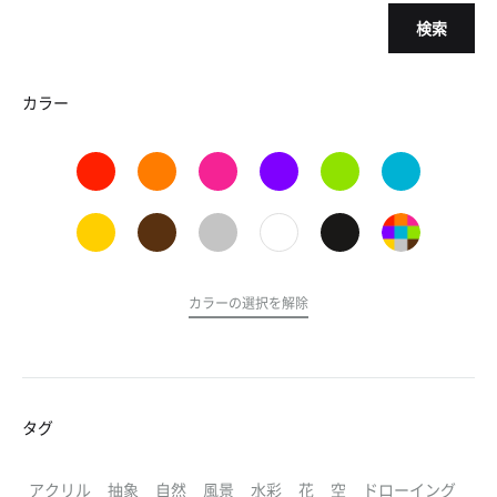
検索
カラー
カラーの選択を解除
タグ
アクリル
抽象
自然
風景
水彩
花
空
ドローイング