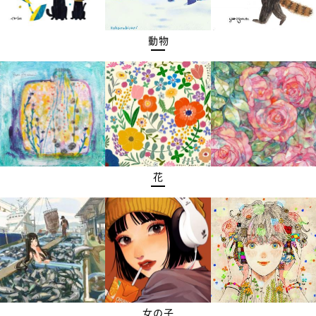
動物
花
女の子