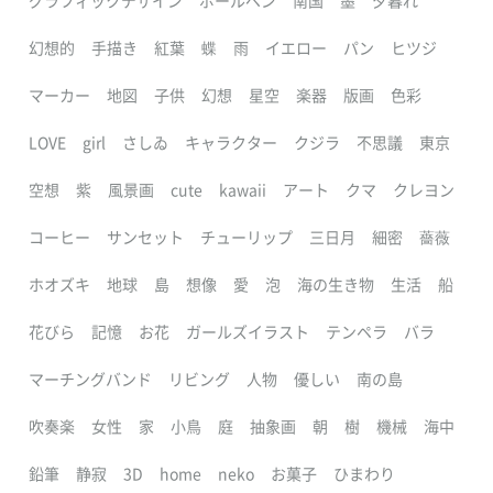
グラフィックデザイン
ボールペン
南国
墨
夕暮れ
幻想的
手描き
紅葉
蝶
雨
イエロー
パン
ヒツジ
マーカー
地図
子供
幻想
星空
楽器
版画
色彩
LOVE
girl
さしゐ
キャラクター
クジラ
不思議
東京
空想
紫
風景画
cute
kawaii
アート
クマ
クレヨン
コーヒー
サンセット
チューリップ
三日月
細密
薔薇
ホオズキ
地球
島
想像
愛
泡
海の生き物
生活
船
花びら
記憶
お花
ガールズイラスト
テンペラ
バラ
マーチングバンド
リビング
人物
優しい
南の島
吹奏楽
女性
家
小鳥
庭
抽象画
朝
樹
機械
海中
鉛筆
静寂
3D
home
neko
お菓子
ひまわり