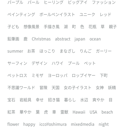
パープル
パール
ヒーリング
ビッグアイ
ファッション
ペインティング
ボールペンイラスト
ユニーク
レッド
子ども
想像風景
手描き風
湖
町
色
花瓶
草
親子
鉛筆画
鹿
Christmas
abstract
japan
ocean
summer
お茶
ほっこり
まなざし
りんご
ガーリー
サーフィン
デザイン
ハワイ
プール
ペット
ペットロス
ミモザ
ヨーロッパ
ロップイヤー
下町
不思議ワールド
冒険
天国
女の子イラスト
女神
妖精
宝石
岩絵具
幸せ
招き猫
暮らし
水辺
爽やか
目
紅茶
華やか
葉
虎
車
霊獣
Hawaii
USA
beach
flower
happy
iccoYoshimura
mixedmedia
night