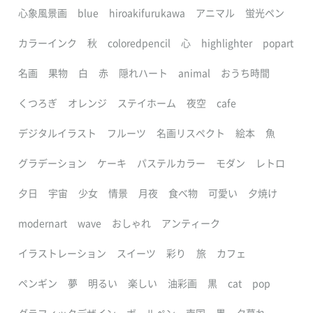
心象風景画
blue
hiroakifurukawa
アニマル
蛍光ペン
カラーインク
秋
coloredpencil
心
highlighter
popart
名画
果物
白
赤
隠れハート
animal
おうち時間
くつろぎ
オレンジ
ステイホーム
夜空
cafe
デジタルイラスト
フルーツ
名画リスペクト
絵本
魚
グラデーション
ケーキ
パステルカラー
モダン
レトロ
夕日
宇宙
少女
情景
月夜
食べ物
可愛い
夕焼け
modernart
wave
おしゃれ
アンティーク
イラストレーション
スイーツ
彩り
旅
カフェ
ペンギン
夢
明るい
楽しい
油彩画
黒
cat
pop