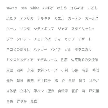
sawara
sea
white
おばけ
かもめ
きらめき
こども
ふたり
アメリカ
アルキド
カエル
カーテン
ガールズ
クール
サンタ
シティポップ
ジャズ
スタイリッシュ
ゾウ
タロット
チェック柄
ティーカップ
デザート
ネコとの暮らし
ハッピー
バイク
ビル
ボタニカル
ミクストメディア
モデルルーム
佐原
佐原町並み交流館
具象
四神
夕陽
女神シリーズ
小判
心象
時計
時間
景色
朝日
未来
村上暁子
橋
猿
白鳥
祭り
穏やか
立体感
立体的
筆ペン
聖夜
自転車
花畑
苺
蜃気楼
青色
鮮やか
黒猫