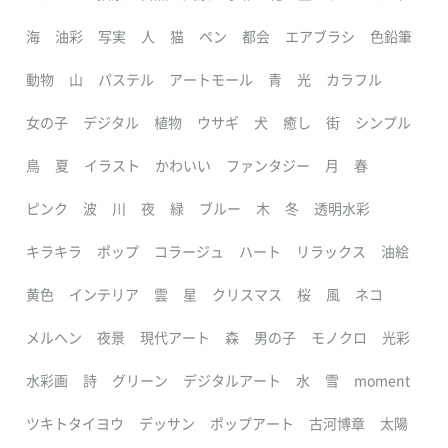
海
油彩
写実
人
猫
ペン
都会
エアブラシ
色鉛筆
動物
山
パステル
アートモール
青
光
カラフル
女の子
デジタル
植物
ウサギ
犬
癒し
街
シンプル
鳥
夏
イラスト
かわいい
ファンタジー
月
春
ピンク
波
川
夜
緑
ブルー
木
冬
透明水彩
キラキラ
ポップ
コラージュ
ハート
リラックス
油絵
黄色
インテリア
雲
星
クリスマス
桜
風
ネコ
メルヘン
夜景
現代アート
森
男の子
モノクロ
光彩
水彩画
詩
グリーン
デジタルアート
水
雪
moment
ツキトタイヨウ
デッサン
ポップアート
古河博章
太陽