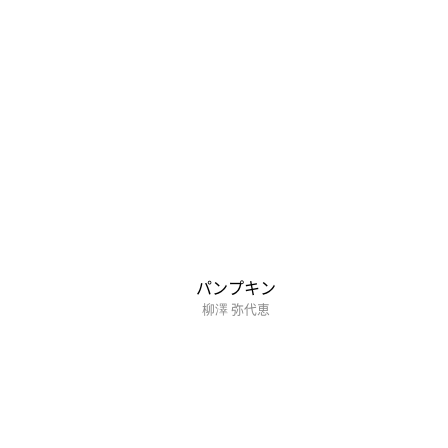
パンプキン
柳澤 弥代恵