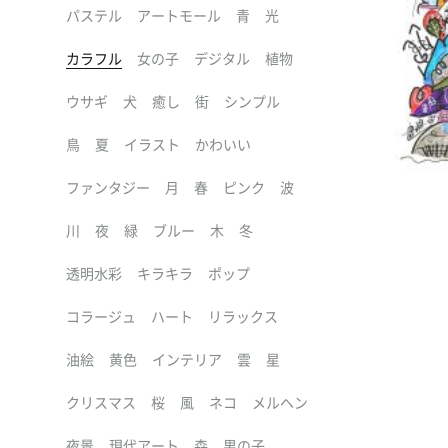
パステル
アートモール
青
光
カラフル
女の子
デジタル
植物
ウサギ
犬
癒し
街
シンプル
鳥
夏
イラスト
かわいい
ファンタジー
月
春
ピンク
波
川
夜
緑
ブルー
木
冬
透明水彩
キラキラ
ポップ
コラージュ
ハート
リラックス
油絵
黄色
インテリア
雲
星
クリスマス
桜
風
ネコ
メルヘン
夜景
現代アート
森
男の子