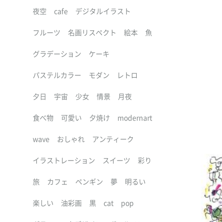
夜空
cafe
デジタルイラスト
フルーツ
名画リスペクト
絵本
魚
グラデーション
ケーキ
パステルカラー
モダン
レトロ
夕日
宇宙
少女
情景
月夜
食べ物
可愛い
夕焼け
modernart
wave
おしゃれ
アンティーク
イラストレーション
スイーツ
彩り
旅
カフェ
ペンギン
夢
明るい
楽しい
油彩画
黒
cat
pop