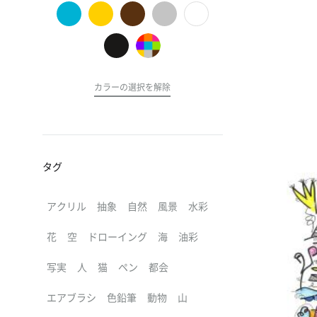
の
ア
ー
ト
カラーの選択を解除
タグ
アクリル
抽象
自然
風景
水彩
花
空
ドローイング
海
油彩
写実
人
猫
ペン
都会
エアブラシ
色鉛筆
動物
山