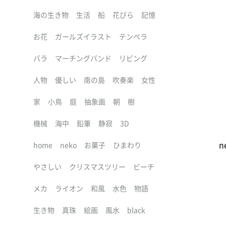
海の生き物
生活
船
花びら
記憶
お花
ガールズイラスト
テンペラ
バラ
マーチングバンド
リビング
人物
優しい
南の島
吹奏楽
女性
家
小鳥
庭
抽象画
朝
樹
機械
海中
鉛筆
静寂
3D
n
home
neko
お菓子
ひまわり
やさしい
クリスマスツリー
ビーチ
メカ
ライオン
和風
水色
物語
生き物
真珠
絵画
風水
black