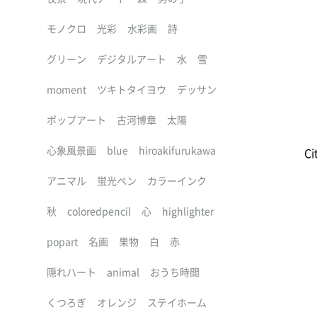
モノクロ
光彩
水彩画
詩
グリーン
デジタルアート
水
雪
moment
ツキトタイヨウ
デッサン
ポップアート
古河博章
太陽
心象風景画
blue
hiroakifurukawa
Ci
アニマル
蛍光ペン
カラーインク
秋
coloredpencil
心
highlighter
popart
名画
果物
白
赤
隠れハート
animal
おうち時間
くつろぎ
オレンジ
ステイホーム