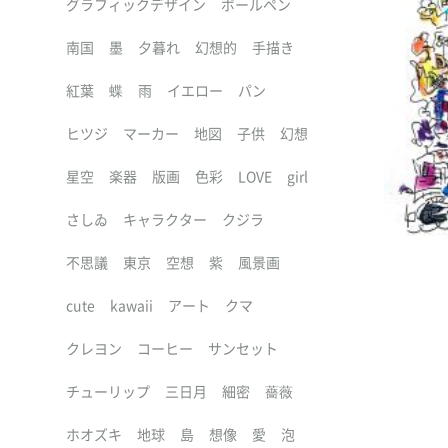
グラフィックデザイン
ボールペン
南国
墨
夕暮れ
幻想的
手描き
紅葉
蝶
雨
イエロー
パン
ヒツジ
マーカー
地図
子供
幻想
星空
楽器
版画
色彩
LOVE
girl
さしゐ
キャラクター
クジラ
不思議
東京
空想
紫
風景画
cute
kawaii
アート
クマ
クレヨン
コーヒー
サンセット
チューリップ
三日月
細密
薔薇
ホオズキ
地球
島
想像
愛
泡