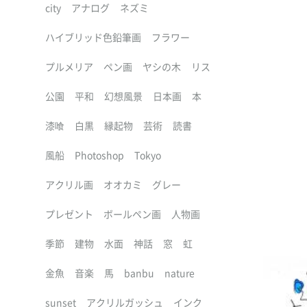
city
アナログ
ネズミ
ハイブリッド色鉛筆画
フラワー
プルメリア
ペン画
ヤシの木
リス
公園
平和
幻想風景
日本画
本
漆喰
白黒
縁起物
芸術
読書
風船
Photoshop
Tokyo
アクリル画
オオカミ
グレー
プレゼント
ボールペン画
人物画
季節
建物
水面
神話
窓
虹
金魚
音楽
馬
banbu
nature
sunset
アクリルガッシュ
インク