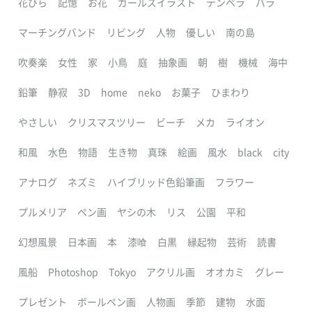
花びら
記憶
お花
ガールズイラスト
テンペラ
バラ
マーチングバンド
リビング
人物
優しい
南の島
吹奏楽
女性
家
小鳥
庭
抽象画
朝
樹
機械
海中
鉛筆
静寂
3D
home
neko
お菓子
ひまわり
やさしい
クリスマスツリー
ビーチ
メカ
ライオン
和風
水色
物語
生き物
真珠
絵画
風水
black
city
アナログ
ネズミ
ハイブリッド色鉛筆画
フラワー
プルメリア
ペン画
ヤシの木
リス
公園
平和
幻想風景
日本画
本
漆喰
白黒
縁起物
芸術
読書
風船
Photoshop
Tokyo
アクリル画
オオカミ
グレー
プレゼント
ボールペン画
人物画
季節
建物
水面