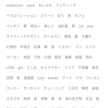
modernart
wave
おしゃれ
アンティーク
イラストレーション
スイーツ
彩り
旅
カフェ
ペンギン
夢
明るい
楽しい
油彩画
黒
cat
pop
グラフィックデザイン
ボールペン
南国
墨
夕暮れ
幻想的
手描き
紅葉
蝶
雨
イエロー
パン
ヒツジ
マーカー
地図
子供
幻想
星空
楽器
版画
色彩
LOVE
girl
さしゐ
キャラクター
クジラ
不思議
東京
空想
紫
風景画
cute
kawaii
アート
クマ
クレヨン
コーヒー
サンセット
チューリップ
三日月
細密
薔薇
ホオズキ
地球
島
想像
愛
泡
海の生き物
生活
船