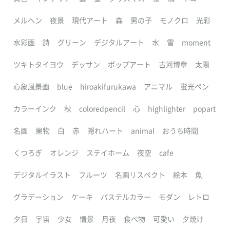
メルヘン
夜景
現代アート
森
男の子
モノクロ
光彩
水彩画
詩
グリーン
デジタルアート
水
雪
moment
ツキトタイヨウ
デッサン
ポップアート
古河博章
太陽
心象風景画
blue
hiroakifurukawa
アニマル
蛍光ペン
カラーインク
秋
coloredpencil
心
highlighter
popart
名画
果物
白
赤
隠れハート
animal
おうち時間
くつろぎ
オレンジ
ステイホーム
夜空
cafe
デジタルイラスト
フルーツ
名画リスペクト
絵本
魚
グラデーション
ケーキ
パステルカラー
モダン
レトロ
夕日
宇宙
少女
情景
月夜
食べ物
可愛い
夕焼け