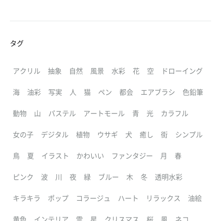
タグ
アクリル
抽象
自然
風景
水彩
花
空
ドローイング
海
油彩
写実
人
猫
ペン
都会
エアブラシ
色鉛筆
動物
山
パステル
アートモール
青
光
カラフル
女の子
デジタル
植物
ウサギ
犬
癒し
街
シンプル
鳥
夏
イラスト
かわいい
ファンタジー
月
春
ピンク
波
川
夜
緑
ブルー
木
冬
透明水彩
キラキラ
ポップ
コラージュ
ハート
リラックス
油絵
黄色
インテリア
雲
星
クリスマス
桜
風
ネコ