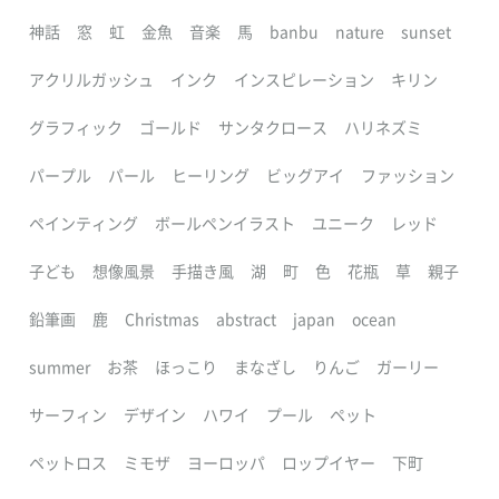
神話
窓
虹
金魚
音楽
馬
banbu
nature
sunset
アクリルガッシュ
インク
インスピレーション
キリン
グラフィック
ゴールド
サンタクロース
ハリネズミ
パープル
パール
ヒーリング
ビッグアイ
ファッション
ペインティング
ボールペンイラスト
ユニーク
レッド
子ども
想像風景
手描き風
湖
町
色
花瓶
草
親子
鉛筆画
鹿
Christmas
abstract
japan
ocean
summer
お茶
ほっこり
まなざし
りんご
ガーリー
サーフィン
デザイン
ハワイ
プール
ペット
ペットロス
ミモザ
ヨーロッパ
ロップイヤー
下町