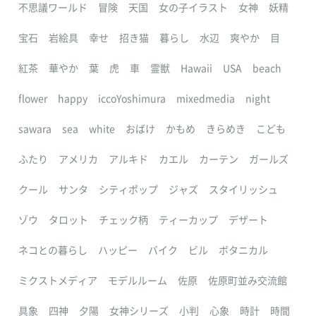
不思議ワールド
冒険
天国
女の子イラスト
女神
妖精
宝石
岩絵具
幸せ
招き猫
暮らし
水辺
爽やか
目
紅茶
華やか
葉
虎
車
霊獣
Hawaii
USA
beach
flower
happy
iccoYoshimura
mixedmedia
night
sawara
sea
white
おばけ
かもめ
きらめき
こども
ふたり
アメリカ
アルキド
カエル
カーテン
ガールズ
クール
サンタ
シティポップ
ジャズ
スタイリッシュ
ゾウ
タロット
チェック柄
ティーカップ
デザート
ネコとの暮らし
ハッピー
バイク
ビル
ボタニカル
ミクストメディア
モデルルーム
佐原
佐原町並み交流館
具象
四神
夕陽
女神シリーズ
小判
心象
時計
時間