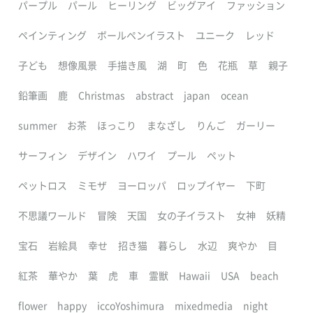
パープル
パール
ヒーリング
ビッグアイ
ファッション
ペインティング
ボールペンイラスト
ユニーク
レッド
子ども
想像風景
手描き風
湖
町
色
花瓶
草
親子
鉛筆画
鹿
Christmas
abstract
japan
ocean
summer
お茶
ほっこり
まなざし
りんご
ガーリー
サーフィン
デザイン
ハワイ
プール
ペット
ペットロス
ミモザ
ヨーロッパ
ロップイヤー
下町
不思議ワールド
冒険
天国
女の子イラスト
女神
妖精
宝石
岩絵具
幸せ
招き猫
暮らし
水辺
爽やか
目
紅茶
華やか
葉
虎
車
霊獣
Hawaii
USA
beach
flower
happy
iccoYoshimura
mixedmedia
night