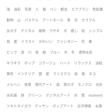
海
油彩
写実
人
猫
ペン
都会
エアブラシ
色鉛筆
動物
山
パステル
アートモール
青
光
カラフル
女の子
デジタル
植物
ウサギ
犬
癒し
街
シンプル
鳥
夏
イラスト
かわいい
ファンタジー
月
春
ピンク
波
川
夜
緑
ブルー
木
冬
透明水彩
キラキラ
ポップ
コラージュ
ハート
リラックス
油絵
黄色
インテリア
雲
星
クリスマス
桜
風
ネコ
メルヘン
夜景
現代アート
森
男の子
モノクロ
光彩
水彩画
詩
グリーン
デジタルアート
水
雪
moment
ツキトタイヨウ
デッサン
ポップアート
古河博章
太陽