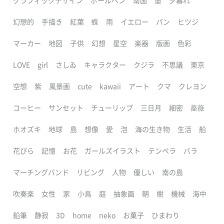
グラフィックデザイン
ボールペン
南国
墨
夕暮れ
幻想的
手描き
紅葉
蝶
雨
イエロー
パン
ヒツジ
マーカー
地図
子供
幻想
星空
楽器
版画
色彩
LOVE
girl
さしゐ
キャラクター
クジラ
不思議
東京
空想
紫
風景画
cute
kawaii
アート
クマ
クレヨン
コーヒー
サンセット
チューリップ
三日月
細密
薔薇
ホオズキ
地球
島
想像
愛
泡
海の生き物
生活
船
花びら
記憶
お花
ガールズイラスト
テンペラ
バラ
マーチングバンド
リビング
人物
優しい
南の島
吹奏楽
女性
家
小鳥
庭
抽象画
朝
樹
機械
海中
鉛筆
静寂
3D
home
neko
お菓子
ひまわり