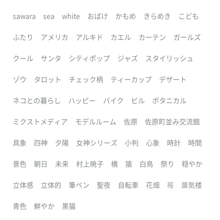
sawara
sea
white
おばけ
かもめ
きらめき
こども
ふたり
アメリカ
アルキド
カエル
カーテン
ガールズ
クール
サンタ
シティポップ
ジャズ
スタイリッシュ
ゾウ
タロット
チェック柄
ティーカップ
デザート
ネコとの暮らし
ハッピー
バイク
ビル
ボタニカル
ミクストメディア
モデルルーム
佐原
佐原町並み交流館
具象
四神
夕陽
女神シリーズ
小判
心象
時計
時間
景色
朝日
未来
村上暁子
橋
猿
白鳥
祭り
穏やか
立体感
立体的
筆ペン
聖夜
自転車
花畑
苺
蜃気楼
青色
鮮やか
黒猫