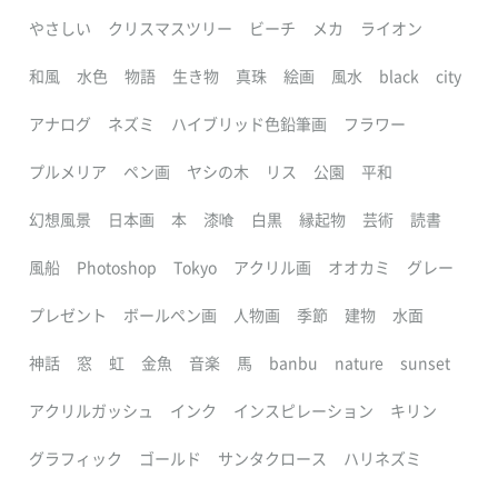
やさしい
クリスマスツリー
ビーチ
メカ
ライオン
和風
水色
物語
生き物
真珠
絵画
風水
black
city
アナログ
ネズミ
ハイブリッド色鉛筆画
フラワー
プルメリア
ペン画
ヤシの木
リス
公園
平和
幻想風景
日本画
本
漆喰
白黒
縁起物
芸術
読書
風船
Photoshop
Tokyo
アクリル画
オオカミ
グレー
プレゼント
ボールペン画
人物画
季節
建物
水面
神話
窓
虹
金魚
音楽
馬
banbu
nature
sunset
アクリルガッシュ
インク
インスピレーション
キリン
グラフィック
ゴールド
サンタクロース
ハリネズミ