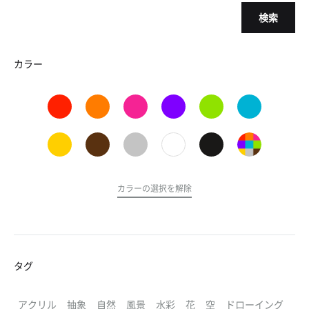
検索
カラー
カラーの選択を解除
タグ
アクリル
抽象
自然
風景
水彩
花
空
ドローイング