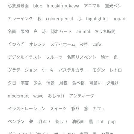
心象風景画
blue
hiroakifurukawa
アニマル
蛍光ペン
カラーインク
秋
coloredpencil
心
highlighter
popart
名画
果物
白
赤
隠れハート
animal
おうち時間
くつろぎ
オレンジ
ステイホーム
夜空
cafe
デジタルイラスト
フルーツ
名画リスペクト
絵本
魚
グラデーション
ケーキ
パステルカラー
モダン
レトロ
夕日
宇宙
少女
情景
月夜
食べ物
可愛い
夕焼け
modernart
wave
おしゃれ
アンティーク
イラストレーション
スイーツ
彩り
旅
カフェ
ペンギン
夢
明るい
楽しい
油彩画
黒
cat
pop