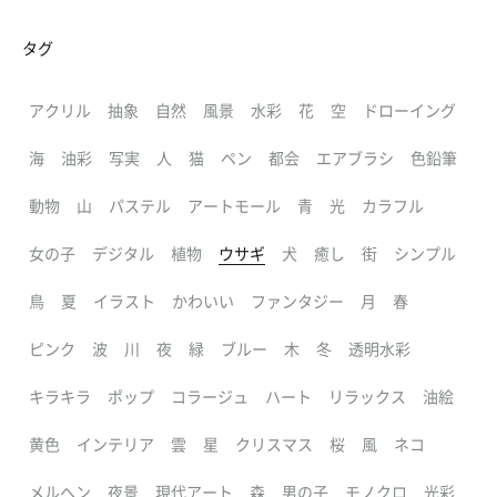
タグ
アクリル
抽象
自然
風景
水彩
花
空
ドローイング
海
油彩
写実
人
猫
ペン
都会
エアブラシ
色鉛筆
動物
山
パステル
アートモール
青
光
カラフル
女の子
デジタル
植物
ウサギ
犬
癒し
街
シンプル
鳥
夏
イラスト
かわいい
ファンタジー
月
春
ピンク
波
川
夜
緑
ブルー
木
冬
透明水彩
キラキラ
ポップ
コラージュ
ハート
リラックス
油絵
黄色
インテリア
雲
星
クリスマス
桜
風
ネコ
メルヘン
夜景
現代アート
森
男の子
モノクロ
光彩