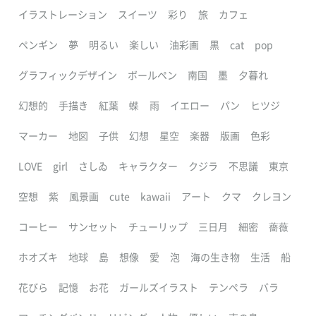
イラストレーション
スイーツ
彩り
旅
カフェ
ペンギン
夢
明るい
楽しい
油彩画
黒
cat
pop
グラフィックデザイン
ボールペン
南国
墨
夕暮れ
幻想的
手描き
紅葉
蝶
雨
イエロー
パン
ヒツジ
マーカー
地図
子供
幻想
星空
楽器
版画
色彩
LOVE
girl
さしゐ
キャラクター
クジラ
不思議
東京
空想
紫
風景画
cute
kawaii
アート
クマ
クレヨン
コーヒー
サンセット
チューリップ
三日月
細密
薔薇
ホオズキ
地球
島
想像
愛
泡
海の生き物
生活
船
花びら
記憶
お花
ガールズイラスト
テンペラ
バラ