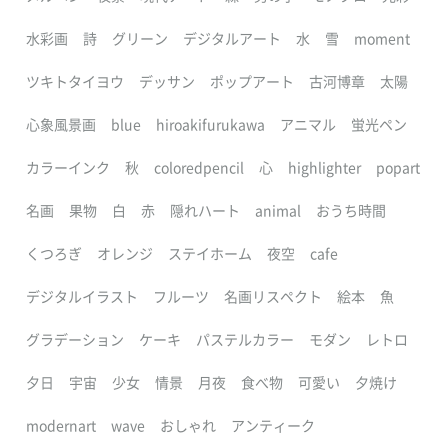
水彩画
詩
グリーン
デジタルアート
水
雪
moment
ツキトタイヨウ
デッサン
ポップアート
古河博章
太陽
心象風景画
blue
hiroakifurukawa
アニマル
蛍光ペン
カラーインク
秋
coloredpencil
心
highlighter
popart
名画
果物
白
赤
隠れハート
animal
おうち時間
くつろぎ
オレンジ
ステイホーム
夜空
cafe
デジタルイラスト
フルーツ
名画リスペクト
絵本
魚
グラデーション
ケーキ
パステルカラー
モダン
レトロ
夕日
宇宙
少女
情景
月夜
食べ物
可愛い
夕焼け
modernart
wave
おしゃれ
アンティーク