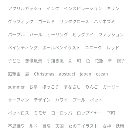
アクリルガッシュ
インク
インスピレーション
キリン
グラフィック
ゴールド
サンタクロース
ハリネズミ
パープル
パール
ヒーリング
ビッグアイ
ファッション
ペインティング
ボールペンイラスト
ユニーク
レッド
子ども
想像風景
手描き風
湖
町
色
花瓶
草
親子
鉛筆画
鹿
Christmas
abstract
japan
ocean
summer
お茶
ほっこり
まなざし
りんご
ガーリー
サーフィン
デザイン
ハワイ
プール
ペット
ペットロス
ミモザ
ヨーロッパ
ロップイヤー
下町
不思議ワールド
冒険
天国
女の子イラスト
女神
妖精