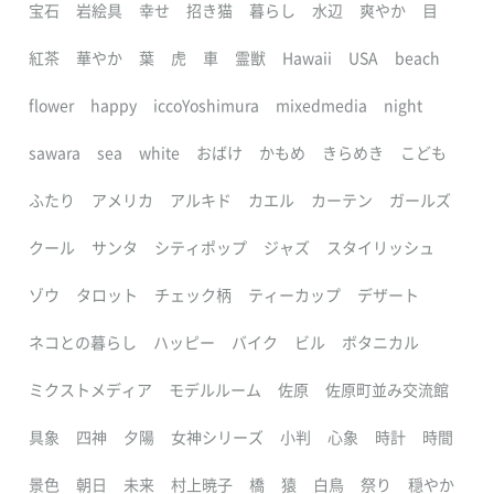
宝石
岩絵具
幸せ
招き猫
暮らし
水辺
爽やか
目
紅茶
華やか
葉
虎
車
霊獣
Hawaii
USA
beach
flower
happy
iccoYoshimura
mixedmedia
night
sawara
sea
white
おばけ
かもめ
きらめき
こども
ふたり
アメリカ
アルキド
カエル
カーテン
ガールズ
クール
サンタ
シティポップ
ジャズ
スタイリッシュ
ゾウ
タロット
チェック柄
ティーカップ
デザート
ネコとの暮らし
ハッピー
バイク
ビル
ボタニカル
ミクストメディア
モデルルーム
佐原
佐原町並み交流館
具象
四神
夕陽
女神シリーズ
小判
心象
時計
時間
景色
朝日
未来
村上暁子
橋
猿
白鳥
祭り
穏やか