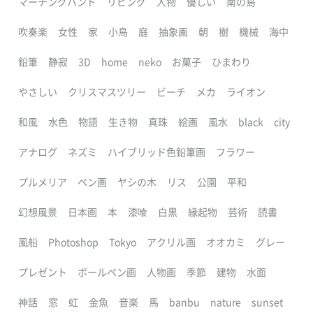
マーチングバンド
リビング
人物
優しい
南の島
吹奏楽
女性
家
小鳥
庭
抽象画
朝
樹
機械
海中
鉛筆
静寂
3D
home
neko
お菓子
ひまわり
やさしい
クリスマスツリー
ビーチ
メカ
ライオン
和風
水色
物語
生き物
真珠
絵画
風水
black
city
アナログ
ネズミ
ハイブリッド色鉛筆画
フラワー
プルメリア
ペン画
ヤシの木
リス
公園
平和
幻想風景
日本画
本
漆喰
白黒
縁起物
芸術
読書
風船
Photoshop
Tokyo
アクリル画
オオカミ
グレー
プレゼント
ボールペン画
人物画
季節
建物
水面
神話
窓
虹
金魚
音楽
馬
banbu
nature
sunset