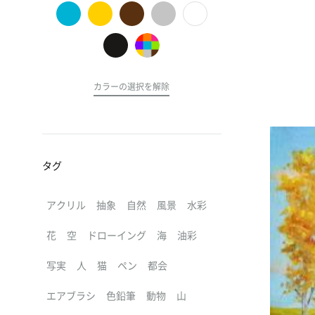
の
ア
ー
ト
カラーの選択を解除
タグ
アクリル
抽象
自然
風景
水彩
花
空
ドローイング
海
油彩
写実
人
猫
ペン
都会
エアブラシ
色鉛筆
動物
山