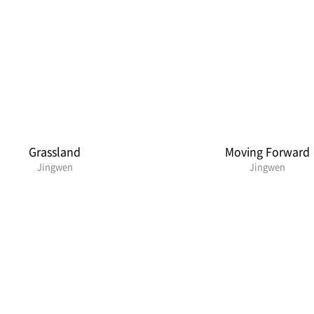
Grassland
Moving Forward
Jingwen
Jingwen