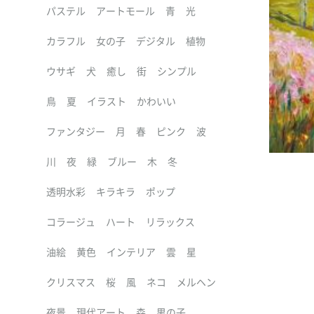
パステル
アートモール
青
光
カラフル
女の子
デジタル
植物
ウサギ
犬
癒し
街
シンプル
鳥
夏
イラスト
かわいい
ファンタジー
月
春
ピンク
波
川
夜
緑
ブルー
木
冬
透明水彩
キラキラ
ポップ
コラージュ
ハート
リラックス
油絵
黄色
インテリア
雲
星
クリスマス
桜
風
ネコ
メルヘン
夜景
現代アート
森
男の子