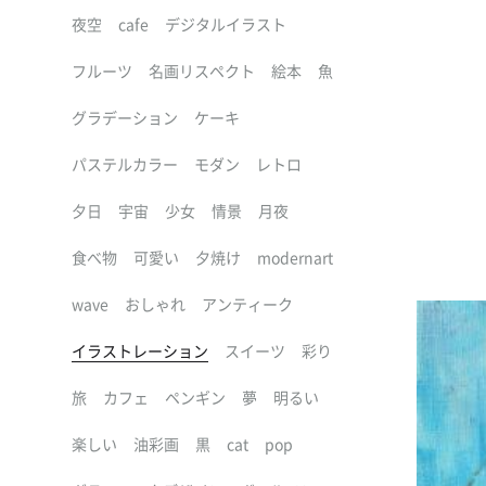
夜空
cafe
デジタルイラスト
フルーツ
名画リスペクト
絵本
魚
グラデーション
ケーキ
パステルカラー
モダン
レトロ
夕日
宇宙
少女
情景
月夜
食べ物
可愛い
夕焼け
modernart
wave
おしゃれ
アンティーク
イラストレーション
スイーツ
彩り
旅
カフェ
ペンギン
夢
明るい
楽しい
油彩画
黒
cat
pop