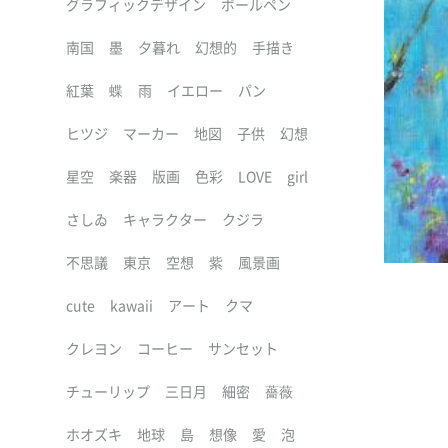
グラフィックデザイン
ボールペン
南国
墨
夕暮れ
幻想的
手描き
紅葉
蝶
雨
イエロー
パン
ヒツジ
マーカー
地図
子供
幻想
星空
楽器
版画
色彩
LOVE
girl
さしゐ
キャラクター
クジラ
不思議
東京
空想
紫
風景画
cute
kawaii
アート
クマ
クレヨン
コーヒー
サンセット
チューリップ
三日月
細密
薔薇
ホオズキ
地球
島
想像
愛
泡