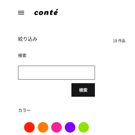
conte（コ
あ
ン
な
テ）
た
絞り込み
ら
18 作品
し
さ
検索
に
寄
り
添
検索
う、
暮
ら
カラー
し
の
た
め