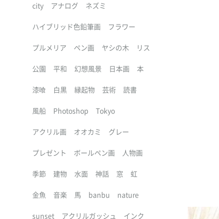
city
アナログ
ネズミ
ハイブリッド色鉛筆画
フラワー
プルメリア
ペン画
ヤシの木
リス
公園
平和
幻想風景
日本画
本
漆喰
白黒
縁起物
芸術
読書
風船
Photoshop
Tokyo
アクリル画
オオカミ
グレー
プレゼント
ボールペン画
人物画
季節
建物
水面
神話
窓
虹
金魚
音楽
馬
banbu
nature
sunset
アクリルガッシュ
インク