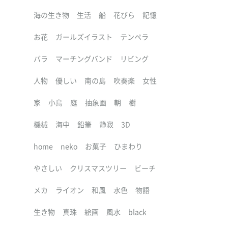
海の生き物
生活
船
花びら
記憶
お花
ガールズイラスト
テンペラ
バラ
マーチングバンド
リビング
人物
優しい
南の島
吹奏楽
女性
家
小鳥
庭
抽象画
朝
樹
機械
海中
鉛筆
静寂
3D
home
neko
お菓子
ひまわり
やさしい
クリスマスツリー
ビーチ
メカ
ライオン
和風
水色
物語
生き物
真珠
絵画
風水
black