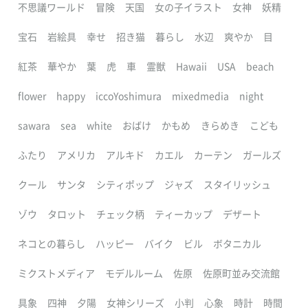
不思議ワールド
冒険
天国
女の子イラスト
女神
妖精
宝石
岩絵具
幸せ
招き猫
暮らし
水辺
爽やか
目
紅茶
華やか
葉
虎
車
霊獣
Hawaii
USA
beach
flower
happy
iccoYoshimura
mixedmedia
night
sawara
sea
white
おばけ
かもめ
きらめき
こども
ふたり
アメリカ
アルキド
カエル
カーテン
ガールズ
クール
サンタ
シティポップ
ジャズ
スタイリッシュ
ゾウ
タロット
チェック柄
ティーカップ
デザート
ネコとの暮らし
ハッピー
バイク
ビル
ボタニカル
ミクストメディア
モデルルーム
佐原
佐原町並み交流館
具象
四神
夕陽
女神シリーズ
小判
心象
時計
時間