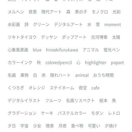
メルヘン
夜景
現代アート
森
男の子
モノクロ
光彩
水彩画
詩
グリーン
デジタルアート
水
雪
moment
ツキトタイヨウ
デッサン
ポップアート
古河博章
太陽
心象風景画
blue
hiroakifurukawa
アニマル
蛍光ペン
カラーインク
秋
coloredpencil
心
highlighter
popart
名画
果物
白
赤
隠れハート
animal
おうち時間
くつろぎ
オレンジ
ステイホーム
夜空
cafe
デジタルイラスト
フルーツ
名画リスペクト
絵本
魚
グラデーション
ケーキ
パステルカラー
モダン
レトロ
夕日
宇宙
少女
情景
月夜
食べ物
可愛い
夕焼け