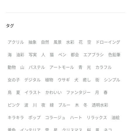
タグ
アクリル
抽象
自然
風景
水彩
花
空
ドローイング
海
油彩
写実
人
猫
ペン
都会
エアブラシ
色鉛筆
動物
山
パステル
アートモール
青
光
カラフル
女の子
デジタル
植物
ウサギ
犬
癒し
街
シンプル
鳥
夏
イラスト
かわいい
ファンタジー
月
春
ピンク
波
川
夜
緑
ブルー
木
冬
透明水彩
キラキラ
ポップ
コラージュ
ハート
リラックス
油絵
黄色
インテリア
雲
星
クリスマス
桜
風
ネコ