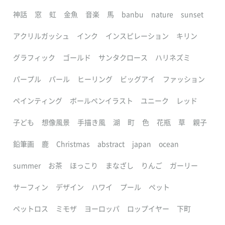
神話
窓
虹
金魚
音楽
馬
banbu
nature
sunset
アクリルガッシュ
インク
インスピレーション
キリン
グラフィック
ゴールド
サンタクロース
ハリネズミ
パープル
パール
ヒーリング
ビッグアイ
ファッション
ペインティング
ボールペンイラスト
ユニーク
レッド
子ども
想像風景
手描き風
湖
町
色
花瓶
草
親子
鉛筆画
鹿
Christmas
abstract
japan
ocean
summer
お茶
ほっこり
まなざし
りんご
ガーリー
サーフィン
デザイン
ハワイ
プール
ペット
ペットロス
ミモザ
ヨーロッパ
ロップイヤー
下町