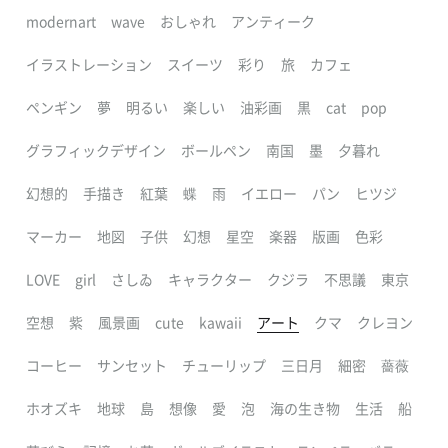
modernart
wave
おしゃれ
アンティーク
イラストレーション
スイーツ
彩り
旅
カフェ
ペンギン
夢
明るい
楽しい
油彩画
黒
cat
pop
グラフィックデザイン
ボールペン
南国
墨
夕暮れ
幻想的
手描き
紅葉
蝶
雨
イエロー
パン
ヒツジ
マーカー
地図
子供
幻想
星空
楽器
版画
色彩
LOVE
girl
さしゐ
キャラクター
クジラ
不思議
東京
空想
紫
風景画
cute
kawaii
アート
クマ
クレヨン
コーヒー
サンセット
チューリップ
三日月
細密
薔薇
ホオズキ
地球
島
想像
愛
泡
海の生き物
生活
船