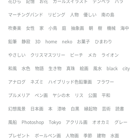
花びら
記憶
お花
ガールズイラスト
テンペラ
バラ
マーチングバンド
リビング
人物
優しい
南の島
吹奏楽
女性
家
小鳥
庭
抽象画
朝
樹
機械
海中
鉛筆
静寂
3D
home
neko
お菓子
ひまわり
やさしい
クリスマスツリー
ビーチ
メカ
ライオン
和風
水色
物語
生き物
真珠
絵画
風水
black
city
アナログ
ネズミ
ハイブリッド色鉛筆画
フラワー
プルメリア
ペン画
ヤシの木
リス
公園
平和
幻想風景
日本画
本
漆喰
白黒
縁起物
芸術
読書
風船
Photoshop
Tokyo
アクリル画
オオカミ
グレー
プレゼント
ボールペン画
人物画
季節
建物
水面