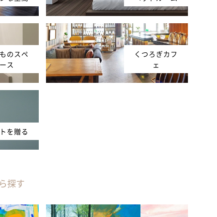
ものスペ
くつろぎカフ
ース
ェ
トを贈る
ら探す