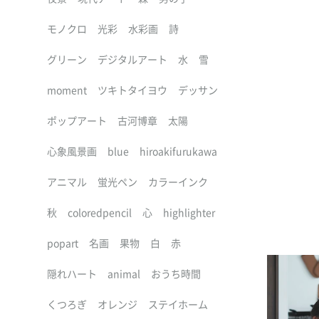
モノクロ
光彩
水彩画
詩
グリーン
デジタルアート
水
雪
moment
ツキトタイヨウ
デッサン
ポップアート
古河博章
太陽
心象風景画
blue
hiroakifurukawa
アニマル
蛍光ペン
カラーインク
秋
coloredpencil
心
highlighter
popart
名画
果物
白
赤
隠れハート
animal
おうち時間
くつろぎ
オレンジ
ステイホーム