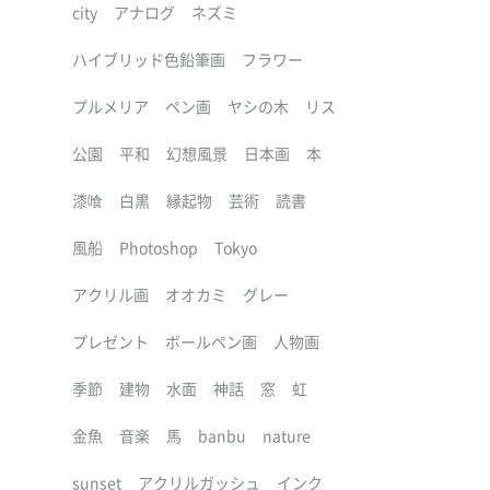
city
アナログ
ネズミ
ハイブリッド色鉛筆画
フラワー
プルメリア
ペン画
ヤシの木
リス
公園
平和
幻想風景
日本画
本
漆喰
白黒
縁起物
芸術
読書
風船
Photoshop
Tokyo
アクリル画
オオカミ
グレー
プレゼント
ボールペン画
人物画
季節
建物
水面
神話
窓
虹
金魚
音楽
馬
banbu
nature
sunset
アクリルガッシュ
インク