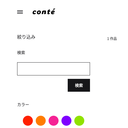
conte（コ
あ
ン
な
テ）
た
絞り込み
ら
1 作品
し
さ
検索
に
寄
り
添
検索
う、
暮
ら
カラー
し
の
た
め