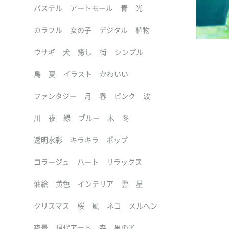
パステル
アートモール
青
光
カラフル
女の子
デジタル
植物
ウサギ
犬
癒し
街
シンプル
鳥
夏
イラスト
かわいい
ファンタジー
月
春
ピンク
波
川
夜
緑
ブルー
木
冬
透明水彩
キラキラ
ポップ
コラージュ
ハート
リラックス
油絵
黄色
インテリア
雲
星
クリスマス
桜
風
ネコ
メルヘン
夜景
現代アート
森
男の子