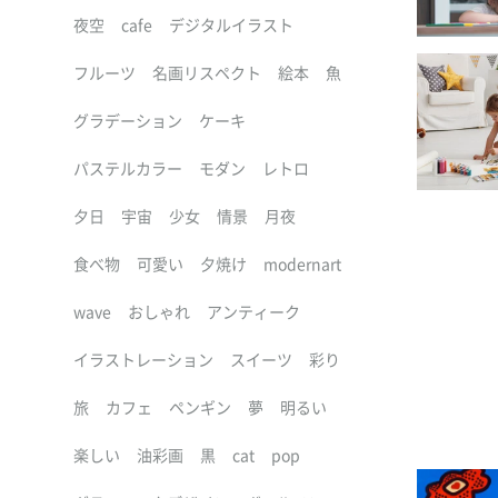
夜空
cafe
デジタルイラスト
フルーツ
名画リスペクト
絵本
魚
グラデーション
ケーキ
パステルカラー
モダン
レトロ
夕日
宇宙
少女
情景
月夜
食べ物
可愛い
夕焼け
modernart
wave
おしゃれ
アンティーク
イラストレーション
スイーツ
彩り
旅
カフェ
ペンギン
夢
明るい
楽しい
油彩画
黒
cat
pop