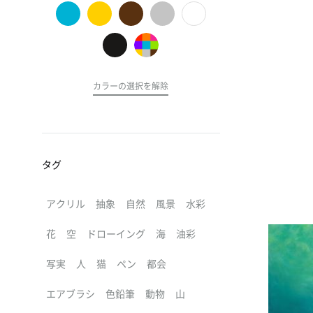
の
ア
ー
ト
カラーの選択を解除
タグ
アクリル
抽象
自然
風景
水彩
花
空
ドローイング
海
油彩
写実
人
猫
ペン
都会
エアブラシ
色鉛筆
動物
山