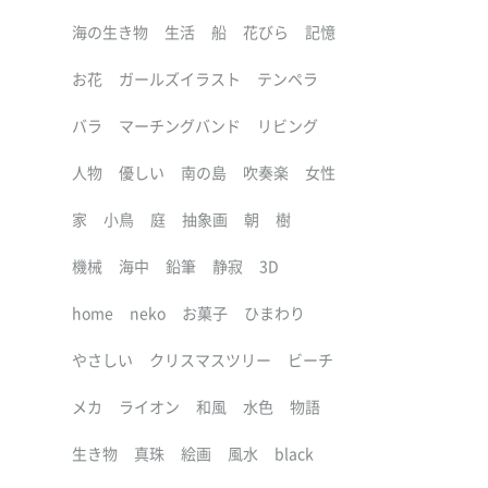
海の生き物
生活
船
花びら
記憶
お花
ガールズイラスト
テンペラ
バラ
マーチングバンド
リビング
人物
優しい
南の島
吹奏楽
女性
家
小鳥
庭
抽象画
朝
樹
機械
海中
鉛筆
静寂
3D
home
neko
お菓子
ひまわり
やさしい
クリスマスツリー
ビーチ
メカ
ライオン
和風
水色
物語
生き物
真珠
絵画
風水
black