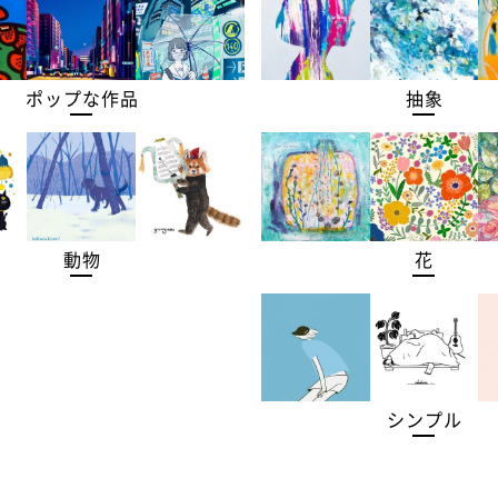
ポップな作品
抽象
動物
花
シンプル