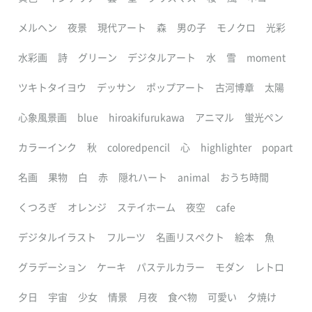
メルヘン
夜景
現代アート
森
男の子
モノクロ
光彩
水彩画
詩
グリーン
デジタルアート
水
雪
moment
ツキトタイヨウ
デッサン
ポップアート
古河博章
太陽
心象風景画
blue
hiroakifurukawa
アニマル
蛍光ペン
カラーインク
秋
coloredpencil
心
highlighter
popart
名画
果物
白
赤
隠れハート
animal
おうち時間
くつろぎ
オレンジ
ステイホーム
夜空
cafe
デジタルイラスト
フルーツ
名画リスペクト
絵本
魚
グラデーション
ケーキ
パステルカラー
モダン
レトロ
夕日
宇宙
少女
情景
月夜
食べ物
可愛い
夕焼け