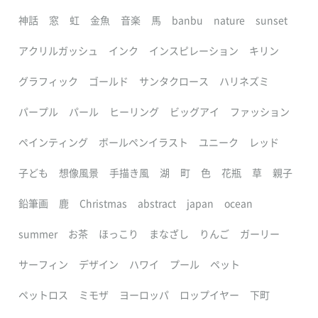
神話
窓
虹
金魚
音楽
馬
banbu
nature
sunset
アクリルガッシュ
インク
インスピレーション
キリン
グラフィック
ゴールド
サンタクロース
ハリネズミ
パープル
パール
ヒーリング
ビッグアイ
ファッション
ペインティング
ボールペンイラスト
ユニーク
レッド
子ども
想像風景
手描き風
湖
町
色
花瓶
草
親子
鉛筆画
鹿
Christmas
abstract
japan
ocean
summer
お茶
ほっこり
まなざし
りんご
ガーリー
サーフィン
デザイン
ハワイ
プール
ペット
ペットロス
ミモザ
ヨーロッパ
ロップイヤー
下町