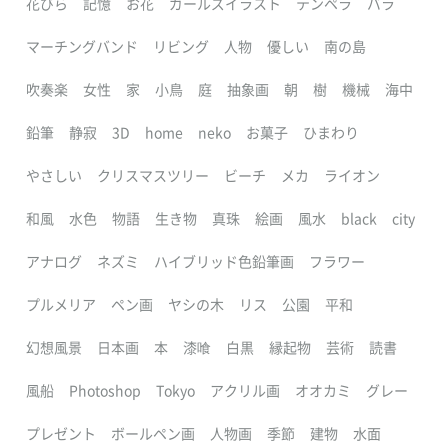
花びら
記憶
お花
ガールズイラスト
テンペラ
バラ
マーチングバンド
リビング
人物
優しい
南の島
吹奏楽
女性
家
小鳥
庭
抽象画
朝
樹
機械
海中
鉛筆
静寂
3D
home
neko
お菓子
ひまわり
やさしい
クリスマスツリー
ビーチ
メカ
ライオン
和風
水色
物語
生き物
真珠
絵画
風水
black
city
アナログ
ネズミ
ハイブリッド色鉛筆画
フラワー
プルメリア
ペン画
ヤシの木
リス
公園
平和
幻想風景
日本画
本
漆喰
白黒
縁起物
芸術
読書
風船
Photoshop
Tokyo
アクリル画
オオカミ
グレー
プレゼント
ボールペン画
人物画
季節
建物
水面