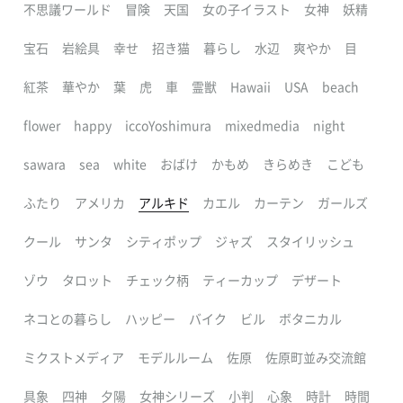
不思議ワールド
冒険
天国
女の子イラスト
女神
妖精
宝石
岩絵具
幸せ
招き猫
暮らし
水辺
爽やか
目
紅茶
華やか
葉
虎
車
霊獣
Hawaii
USA
beach
flower
happy
iccoYoshimura
mixedmedia
night
sawara
sea
white
おばけ
かもめ
きらめき
こども
ふたり
アメリカ
アルキド
カエル
カーテン
ガールズ
クール
サンタ
シティポップ
ジャズ
スタイリッシュ
ゾウ
タロット
チェック柄
ティーカップ
デザート
ネコとの暮らし
ハッピー
バイク
ビル
ボタニカル
ミクストメディア
モデルルーム
佐原
佐原町並み交流館
具象
四神
夕陽
女神シリーズ
小判
心象
時計
時間