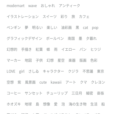
modernart
wave
おしゃれ
アンティーク
イラストレーション
スイーツ
彩り
旅
カフェ
ペンギン
夢
明るい
楽しい
油彩画
黒
cat
pop
グラフィックデザイン
ボールペン
南国
墨
夕暮れ
幻想的
手描き
紅葉
蝶
雨
イエロー
パン
ヒツジ
マーカー
地図
子供
幻想
星空
楽器
版画
色彩
LOVE
girl
さしゐ
キャラクター
クジラ
不思議
東京
空想
紫
風景画
cute
kawaii
アート
クマ
クレヨン
コーヒー
サンセット
チューリップ
三日月
細密
薔薇
ホオズキ
地球
島
想像
愛
泡
海の生き物
生活
船