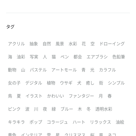
タグ
アクリル
抽象
自然
風景
水彩
花
空
ドローイング
海
油彩
写実
人
猫
ペン
都会
エアブラシ
色鉛筆
動物
山
パステル
アートモール
青
光
カラフル
女の子
デジタル
植物
ウサギ
犬
癒し
街
シンプル
鳥
夏
イラスト
かわいい
ファンタジー
月
春
ピンク
波
川
夜
緑
ブルー
木
冬
透明水彩
キラキラ
ポップ
コラージュ
ハート
リラックス
油絵
黄色
インテリア
雲
星
クリスマス
桜
風
ネコ