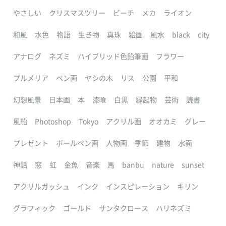
やさしい
クリスマスツリー
ビーチ
メカ
ライオン
和風
水色
物語
生き物
真珠
絵画
風水
black
city
アナログ
ネズミ
ハイブリッド色鉛筆画
フラワー
プルメリア
ペン画
ヤシの木
リス
公園
平和
幻想風景
日本画
本
漆喰
白黒
縁起物
芸術
読書
風船
Photoshop
Tokyo
アクリル画
オオカミ
グレー
プレゼント
ボールペン画
人物画
季節
建物
水面
神話
窓
虹
金魚
音楽
馬
banbu
nature
sunset
アクリルガッシュ
インク
インスピレーション
キリン
グラフィック
ゴールド
サンタクロース
ハリネズミ