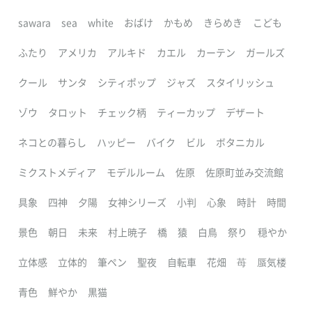
sawara
sea
white
おばけ
かもめ
きらめき
こども
ふたり
アメリカ
アルキド
カエル
カーテン
ガールズ
クール
サンタ
シティポップ
ジャズ
スタイリッシュ
ゾウ
タロット
チェック柄
ティーカップ
デザート
ネコとの暮らし
ハッピー
バイク
ビル
ボタニカル
ミクストメディア
モデルルーム
佐原
佐原町並み交流館
具象
四神
夕陽
女神シリーズ
小判
心象
時計
時間
景色
朝日
未来
村上暁子
橋
猿
白鳥
祭り
穏やか
立体感
立体的
筆ペン
聖夜
自転車
花畑
苺
蜃気楼
青色
鮮やか
黒猫