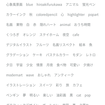
心象風景画
blue
hiroakifurukawa
アニマル
蛍光ペン
カラーインク
秋
coloredpencil
心
highlighter
popart
名画
果物
白
赤
隠れハート
animal
おうち時間
くつろぎ
オレンジ
ステイホーム
夜空
cafe
デジタルイラスト
フルーツ
名画リスペクト
絵本
魚
グラデーション
ケーキ
パステルカラー
モダン
レトロ
夕日
宇宙
少女
情景
月夜
食べ物
可愛い
夕焼け
modernart
wave
おしゃれ
アンティーク
イラストレーション
スイーツ
彩り
旅
カフェ
ペンギン
夢
明るい
楽しい
油彩画
黒
cat
pop