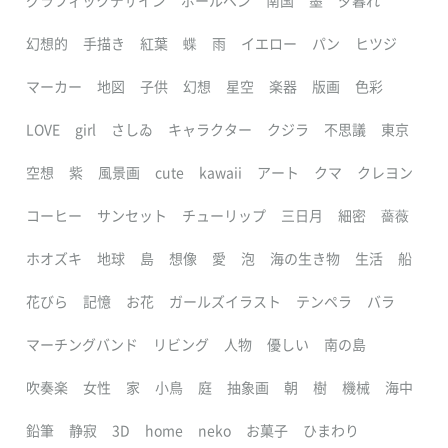
グラフィックデザイン
ボールペン
南国
墨
夕暮れ
幻想的
手描き
紅葉
蝶
雨
イエロー
パン
ヒツジ
マーカー
地図
子供
幻想
星空
楽器
版画
色彩
LOVE
girl
さしゐ
キャラクター
クジラ
不思議
東京
空想
紫
風景画
cute
kawaii
アート
クマ
クレヨン
コーヒー
サンセット
チューリップ
三日月
細密
薔薇
ホオズキ
地球
島
想像
愛
泡
海の生き物
生活
船
花びら
記憶
お花
ガールズイラスト
テンペラ
バラ
マーチングバンド
リビング
人物
優しい
南の島
吹奏楽
女性
家
小鳥
庭
抽象画
朝
樹
機械
海中
鉛筆
静寂
3D
home
neko
お菓子
ひまわり