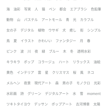
海
油彩
写実
人
猫
ペン
都会
エアブラシ
色鉛筆
動物
山
パステル
アートモール
青
光
カラフル
女の子
デジタル
植物
ウサギ
犬
癒し
街
シンプル
鳥
夏
イラスト
かわいい
ファンタジー
月
春
ピンク
波
川
夜
緑
ブルー
木
冬
透明水彩
キラキラ
ポップ
コラージュ
ハート
リラックス
油絵
黄色
インテリア
雲
星
クリスマス
桜
風
ネコ
メルヘン
夜景
現代アート
森
男の子
モノクロ
光彩
水彩画
詩
グリーン
デジタルアート
水
雪
moment
ツキトタイヨウ
デッサン
ポップアート
古河博章
太陽