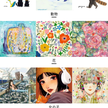
動物
花
女の子