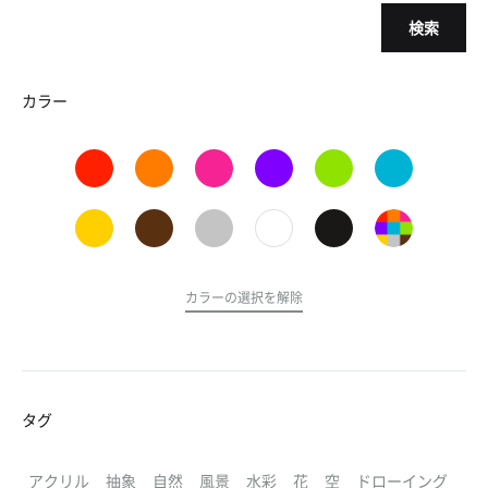
検索
カラー
カラーの選択を解除
タグ
アクリル
抽象
自然
風景
水彩
花
空
ドローイング