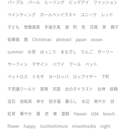
パープル
パール
ヒーリング
ビッグアイ
ファッション
ペインティング
ボールペンイラスト
ユニーク
レッド
子ども
想像風景
手描き風
湖
町
色
花瓶
草
親子
鉛筆画
鹿
Christmas
abstract
japan
ocean
summer
お茶
ほっこり
まなざし
りんご
ガーリー
サーフィン
デザイン
ハワイ
プール
ペット
ペットロス
ミモザ
ヨーロッパ
ロップイヤー
下町
不思議ワールド
冒険
天国
女の子イラスト
女神
妖精
宝石
岩絵具
幸せ
招き猫
暮らし
水辺
爽やか
目
紅茶
華やか
葉
虎
車
霊獣
Hawaii
USA
beach
flower
happy
iccoYoshimura
mixedmedia
night