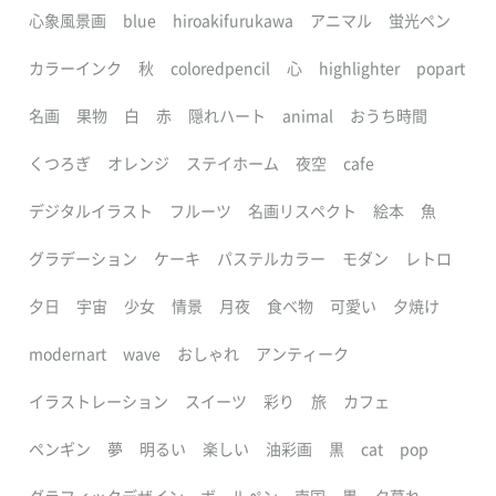
心象風景画
blue
hiroakifurukawa
アニマル
蛍光ペン
カラーインク
秋
coloredpencil
心
highlighter
popart
名画
果物
白
赤
隠れハート
animal
おうち時間
くつろぎ
オレンジ
ステイホーム
夜空
cafe
デジタルイラスト
フルーツ
名画リスペクト
絵本
魚
グラデーション
ケーキ
パステルカラー
モダン
レトロ
夕日
宇宙
少女
情景
月夜
食べ物
可愛い
夕焼け
modernart
wave
おしゃれ
アンティーク
イラストレーション
スイーツ
彩り
旅
カフェ
ペンギン
夢
明るい
楽しい
油彩画
黒
cat
pop