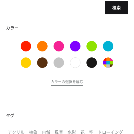
検索
カラー
カラーの選択を解除
タグ
アクリル
抽象
自然
風景
水彩
花
空
ドローイング