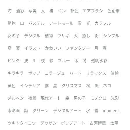
海
油彩
写実
人
猫
ペン
都会
エアブラシ
色鉛筆
動物
山
パステル
アートモール
青
光
カラフル
女の子
デジタル
植物
ウサギ
犬
癒し
街
シンプル
鳥
夏
イラスト
かわいい
ファンタジー
月
春
ピンク
波
川
夜
緑
ブルー
木
冬
透明水彩
キラキラ
ポップ
コラージュ
ハート
リラックス
油絵
黄色
インテリア
雲
星
クリスマス
桜
風
ネコ
メルヘン
夜景
現代アート
森
男の子
モノクロ
光彩
水彩画
詩
グリーン
デジタルアート
水
雪
moment
ツキトタイヨウ
デッサン
ポップアート
古河博章
太陽