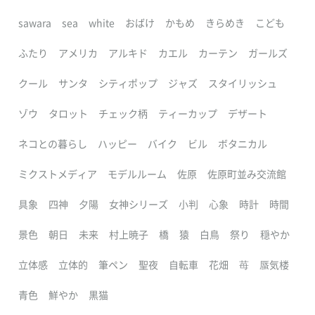
sawara
sea
white
おばけ
かもめ
きらめき
こども
ふたり
アメリカ
アルキド
カエル
カーテン
ガールズ
クール
サンタ
シティポップ
ジャズ
スタイリッシュ
ゾウ
タロット
チェック柄
ティーカップ
デザート
ネコとの暮らし
ハッピー
バイク
ビル
ボタニカル
ミクストメディア
モデルルーム
佐原
佐原町並み交流館
具象
四神
夕陽
女神シリーズ
小判
心象
時計
時間
景色
朝日
未来
村上暁子
橋
猿
白鳥
祭り
穏やか
立体感
立体的
筆ペン
聖夜
自転車
花畑
苺
蜃気楼
青色
鮮やか
黒猫