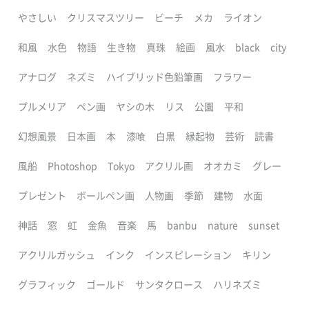
やさしい
クリスマスツリー
ビーチ
メカ
ライオン
和風
水色
物語
生き物
真珠
絵画
風水
black
city
アナログ
ネズミ
ハイブリッド色鉛筆画
フラワー
プルメリア
ペン画
ヤシの木
リス
公園
平和
幻想風景
日本画
本
漆喰
白黒
縁起物
芸術
読書
風船
Photoshop
Tokyo
アクリル画
オオカミ
グレー
プレゼント
ボールペン画
人物画
季節
建物
水面
神話
窓
虹
金魚
音楽
馬
banbu
nature
sunset
アクリルガッシュ
インク
インスピレーション
キリン
グラフィック
ゴールド
サンタクロース
ハリネズミ