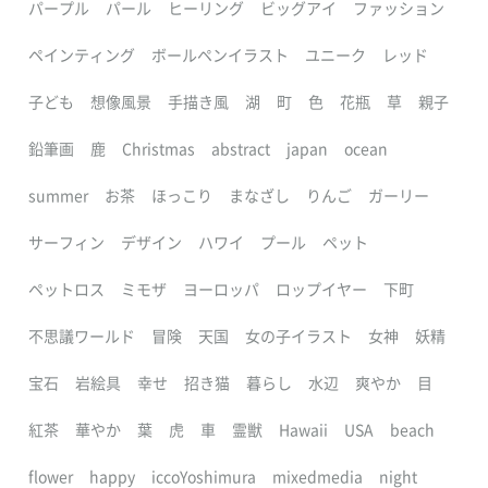
パープル
パール
ヒーリング
ビッグアイ
ファッション
ペインティング
ボールペンイラスト
ユニーク
レッド
子ども
想像風景
手描き風
湖
町
色
花瓶
草
親子
鉛筆画
鹿
Christmas
abstract
japan
ocean
summer
お茶
ほっこり
まなざし
りんご
ガーリー
サーフィン
デザイン
ハワイ
プール
ペット
ペットロス
ミモザ
ヨーロッパ
ロップイヤー
下町
不思議ワールド
冒険
天国
女の子イラスト
女神
妖精
宝石
岩絵具
幸せ
招き猫
暮らし
水辺
爽やか
目
紅茶
華やか
葉
虎
車
霊獣
Hawaii
USA
beach
flower
happy
iccoYoshimura
mixedmedia
night