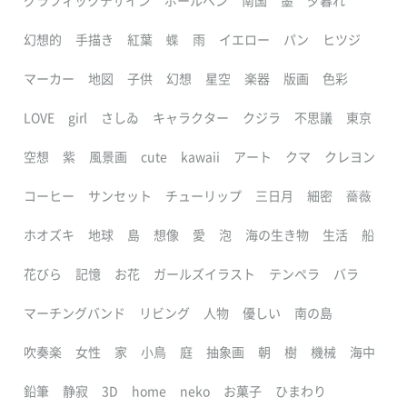
グラフィックデザイン
ボールペン
南国
墨
夕暮れ
幻想的
手描き
紅葉
蝶
雨
イエロー
パン
ヒツジ
マーカー
地図
子供
幻想
星空
楽器
版画
色彩
LOVE
girl
さしゐ
キャラクター
クジラ
不思議
東京
空想
紫
風景画
cute
kawaii
アート
クマ
クレヨン
コーヒー
サンセット
チューリップ
三日月
細密
薔薇
ホオズキ
地球
島
想像
愛
泡
海の生き物
生活
船
花びら
記憶
お花
ガールズイラスト
テンペラ
バラ
マーチングバンド
リビング
人物
優しい
南の島
吹奏楽
女性
家
小鳥
庭
抽象画
朝
樹
機械
海中
鉛筆
静寂
3D
home
neko
お菓子
ひまわり