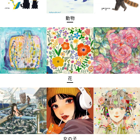
動物
花
女の子