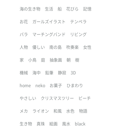
海の生き物
生活
船
花びら
記憶
お花
ガールズイラスト
テンペラ
バラ
マーチングバンド
リビング
人物
優しい
南の島
吹奏楽
女性
家
小鳥
庭
抽象画
朝
樹
機械
海中
鉛筆
静寂
3D
home
neko
お菓子
ひまわり
やさしい
クリスマスツリー
ビーチ
メカ
ライオン
和風
水色
物語
生き物
真珠
絵画
風水
black