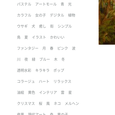
パステル
アートモール
青
光
カラフル
女の子
デジタル
植物
ウサギ
犬
癒し
街
シンプル
鳥
夏
イラスト
かわいい
ファンタジー
月
春
ピンク
波
川
夜
緑
ブルー
木
冬
透明水彩
キラキラ
ポップ
コラージュ
ハート
リラックス
油絵
黄色
インテリア
雲
星
クリスマス
桜
風
ネコ
メルヘン
夜景
現代アート
森
男の子