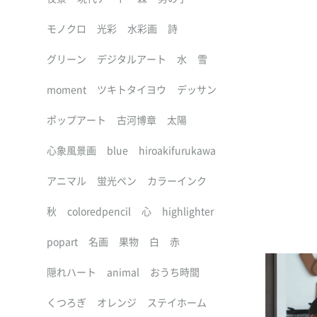
モノクロ
光彩
水彩画
詩
グリーン
デジタルアート
水
雪
moment
ツキトタイヨウ
デッサン
ポップアート
古河博章
太陽
心象風景画
blue
hiroakifurukawa
アニマル
蛍光ペン
カラーインク
秋
coloredpencil
心
highlighter
popart
名画
果物
白
赤
隠れハート
animal
おうち時間
くつろぎ
オレンジ
ステイホーム