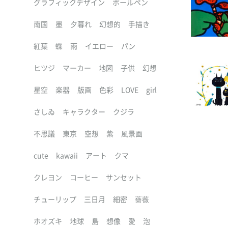
グラフィックデザイン
ボールペン
南国
墨
夕暮れ
幻想的
手描き
紅葉
蝶
雨
イエロー
パン
ヒツジ
マーカー
地図
子供
幻想
星空
楽器
版画
色彩
LOVE
girl
さしゐ
キャラクター
クジラ
不思議
東京
空想
紫
風景画
cute
kawaii
アート
クマ
クレヨン
コーヒー
サンセット
チューリップ
三日月
細密
薔薇
ホオズキ
地球
島
想像
愛
泡