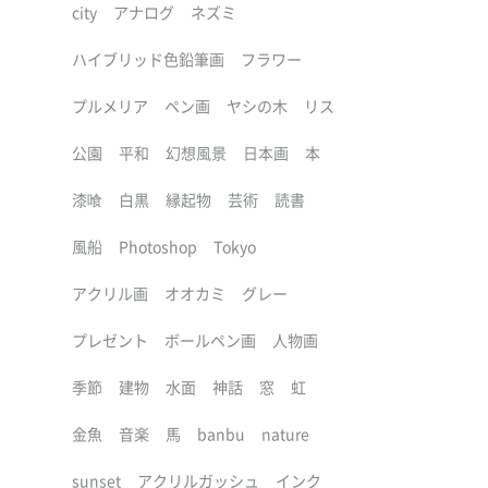
city
アナログ
ネズミ
ハイブリッド色鉛筆画
フラワー
プルメリア
ペン画
ヤシの木
リス
公園
平和
幻想風景
日本画
本
漆喰
白黒
縁起物
芸術
読書
風船
Photoshop
Tokyo
アクリル画
オオカミ
グレー
プレゼント
ボールペン画
人物画
季節
建物
水面
神話
窓
虹
金魚
音楽
馬
banbu
nature
sunset
アクリルガッシュ
インク