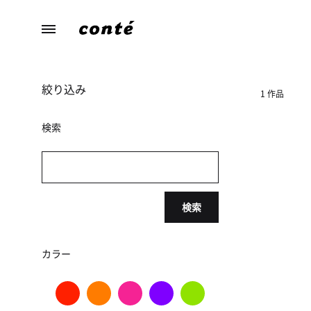
conte（コ
あ
ン
な
テ）
た
絞り込み
ら
1 作品
し
さ
検索
に
寄
り
添
検索
う、
暮
ら
カラー
し
の
た
め