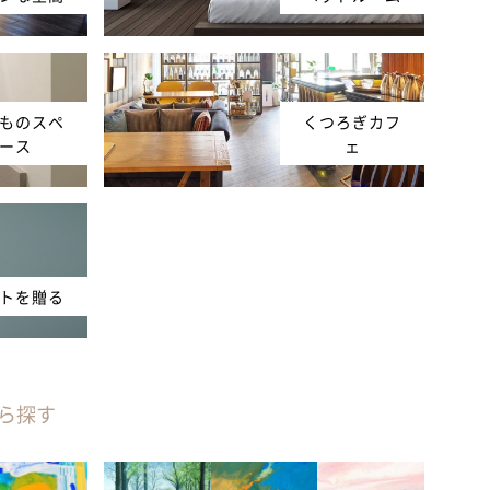
ものスペ
くつろぎカフ
ース
ェ
トを贈る
ら探す