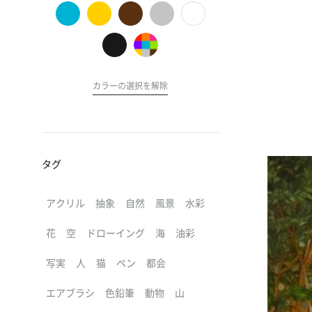
の
ア
ー
ト
カラーの選択を解除
タグ
アクリル
抽象
自然
風景
水彩
花
空
ドローイング
海
油彩
写実
人
猫
ペン
都会
エアブラシ
色鉛筆
動物
山