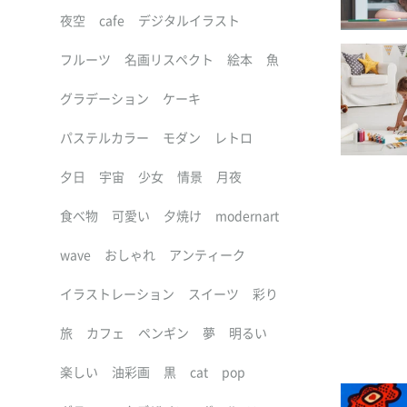
夜空
cafe
デジタルイラスト
フルーツ
名画リスペクト
絵本
魚
グラデーション
ケーキ
パステルカラー
モダン
レトロ
夕日
宇宙
少女
情景
月夜
食べ物
可愛い
夕焼け
modernart
wave
おしゃれ
アンティーク
イラストレーション
スイーツ
彩り
旅
カフェ
ペンギン
夢
明るい
楽しい
油彩画
黒
cat
pop