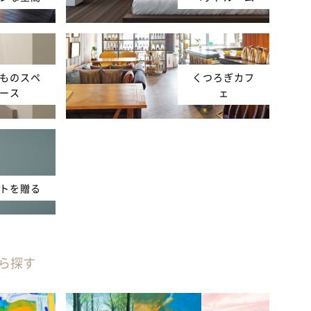
ものスペ
くつろぎカフ
ース
ェ
トを贈る
ら探す