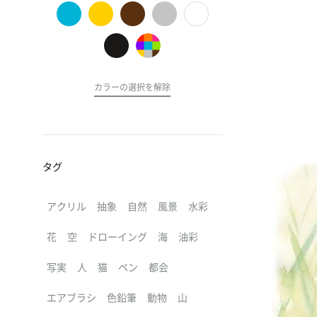
の
ア
ー
ト
カラーの選択を解除
タグ
アクリル
抽象
自然
風景
水彩
花
空
ドローイング
海
油彩
写実
人
猫
ペン
都会
エアブラシ
色鉛筆
動物
山