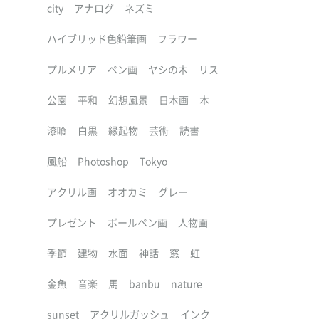
city
アナログ
ネズミ
ハイブリッド色鉛筆画
フラワー
プルメリア
ペン画
ヤシの木
リス
公園
平和
幻想風景
日本画
本
漆喰
白黒
縁起物
芸術
読書
風船
Photoshop
Tokyo
アクリル画
オオカミ
グレー
プレゼント
ボールペン画
人物画
季節
建物
水面
神話
窓
虹
金魚
音楽
馬
banbu
nature
sunset
アクリルガッシュ
インク