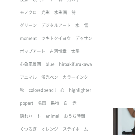
モノクロ
光彩
水彩画
詩
グリーン
デジタルアート
水
雪
moment
ツキトタイヨウ
デッサン
ポップアート
古河博章
太陽
心象風景画
blue
hiroakifurukawa
アニマル
蛍光ペン
カラーインク
秋
coloredpencil
心
highlighter
popart
名画
果物
白
赤
隠れハート
animal
おうち時間
くつろぎ
オレンジ
ステイホーム