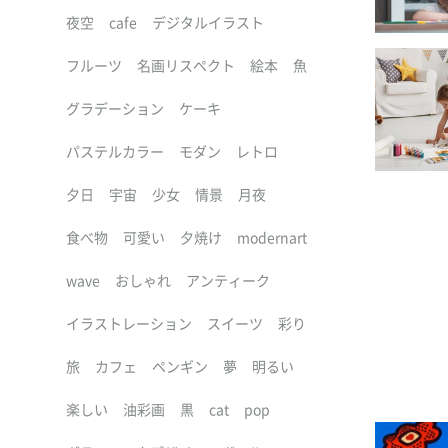
夜空
cafe
デジタルイラスト
フルーツ
名画リスペクト
絵本
魚
グラデーション
ケーキ
パステルカラー
モダン
レトロ
夕日
宇宙
少女
情景
月夜
食べ物
可愛い
夕焼け
modernart
wave
おしゃれ
アンティーク
イラストレーション
スイーツ
彩り
旅
カフェ
ペンギン
夢
明るい
楽しい
油彩画
黒
cat
pop