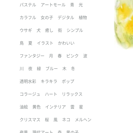
パステル
アートモール
青
光
カラフル
女の子
デジタル
植物
ウサギ
犬
癒し
街
シンプル
鳥
夏
イラスト
かわいい
ファンタジー
月
春
ピンク
波
川
夜
緑
ブルー
木
冬
透明水彩
キラキラ
ポップ
コラージュ
ハート
リラックス
油絵
黄色
インテリア
雲
星
クリスマス
桜
風
ネコ
メルヘン
夜景
現代アート
森
男の子