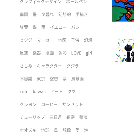
グラフィックデザイン
ボールペン
南国
墨
夕暮れ
幻想的
手描き
紅葉
蝶
雨
イエロー
パン
ヒツジ
マーカー
地図
子供
幻想
星空
楽器
版画
色彩
LOVE
girl
さしゐ
キャラクター
クジラ
不思議
東京
空想
紫
風景画
cute
kawaii
アート
クマ
クレヨン
コーヒー
サンセット
チューリップ
三日月
細密
薔薇
ホオズキ
地球
島
想像
愛
泡