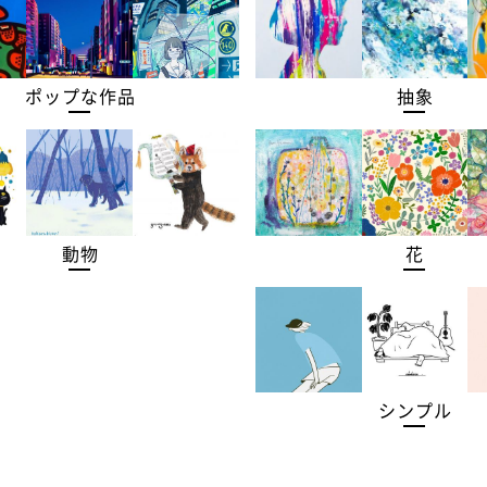
ポップな作品
抽象
動物
花
シンプル