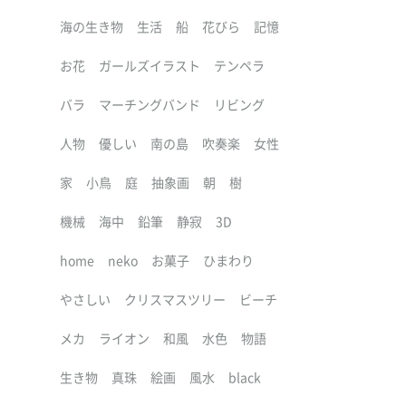
海の生き物
生活
船
花びら
記憶
お花
ガールズイラスト
テンペラ
バラ
マーチングバンド
リビング
人物
優しい
南の島
吹奏楽
女性
家
小鳥
庭
抽象画
朝
樹
機械
海中
鉛筆
静寂
3D
home
neko
お菓子
ひまわり
やさしい
クリスマスツリー
ビーチ
メカ
ライオン
和風
水色
物語
生き物
真珠
絵画
風水
black