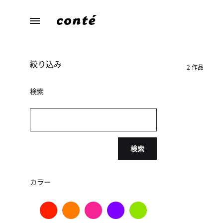
conte（コ
あ
ン
な
テ）
た
絞り込み
ら
2 作品
し
さ
検索
に
寄
り
添
検索
う、
暮
ら
カラー
し
の
た
め