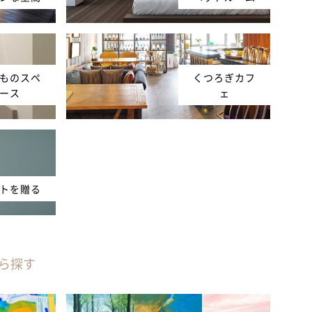
ものスペ
くつろぎカフ
ース
ェ
トを贈る
ら探す