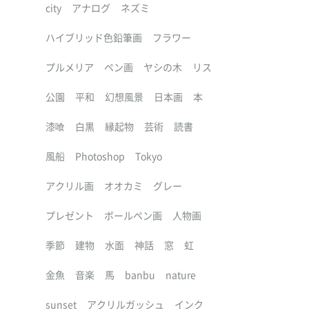
city
アナログ
ネズミ
ハイブリッド色鉛筆画
フラワー
プルメリア
ペン画
ヤシの木
リス
公園
平和
幻想風景
日本画
本
漆喰
白黒
縁起物
芸術
読書
風船
Photoshop
Tokyo
アクリル画
オオカミ
グレー
プレゼント
ボールペン画
人物画
季節
建物
水面
神話
窓
虹
金魚
音楽
馬
banbu
nature
sunset
アクリルガッシュ
インク