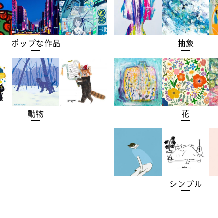
ポップな作品
抽象
動物
花
シンプル