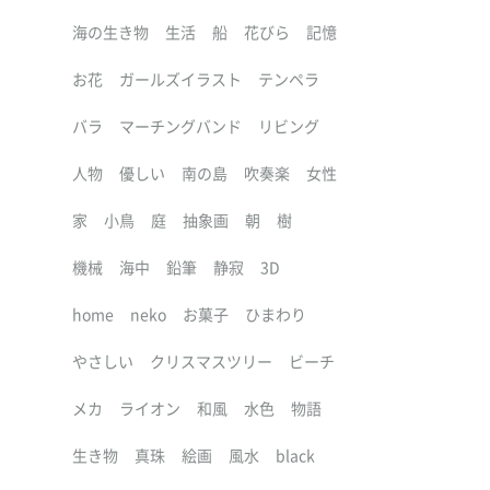
海の生き物
生活
船
花びら
記憶
お花
ガールズイラスト
テンペラ
バラ
マーチングバンド
リビング
人物
優しい
南の島
吹奏楽
女性
家
小鳥
庭
抽象画
朝
樹
機械
海中
鉛筆
静寂
3D
home
neko
お菓子
ひまわり
やさしい
クリスマスツリー
ビーチ
メカ
ライオン
和風
水色
物語
生き物
真珠
絵画
風水
black