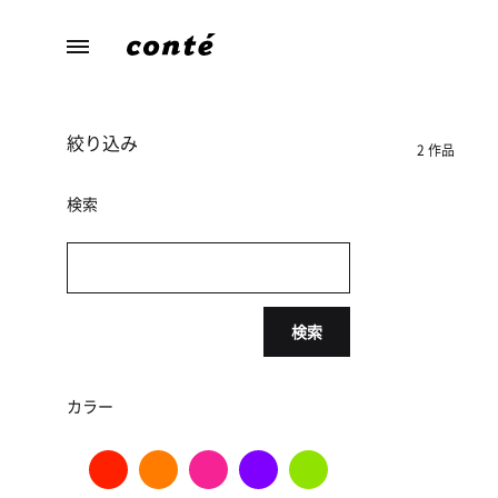
conte（コ
あ
ン
な
テ）
た
絞り込み
ら
2 作品
し
さ
検索
に
寄
り
添
検索
う、
暮
ら
カラー
し
の
た
め