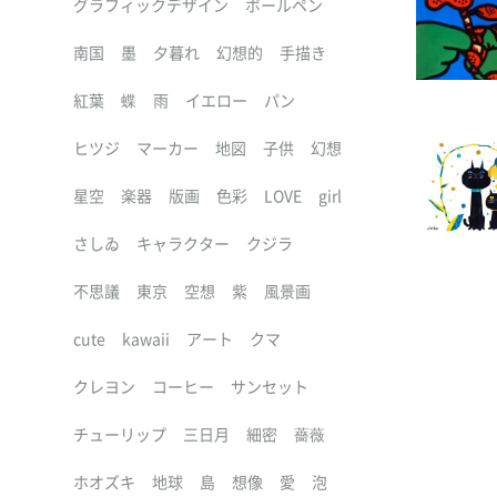
グラフィックデザイン
ボールペン
南国
墨
夕暮れ
幻想的
手描き
紅葉
蝶
雨
イエロー
パン
ヒツジ
マーカー
地図
子供
幻想
星空
楽器
版画
色彩
LOVE
girl
さしゐ
キャラクター
クジラ
不思議
東京
空想
紫
風景画
cute
kawaii
アート
クマ
クレヨン
コーヒー
サンセット
チューリップ
三日月
細密
薔薇
ホオズキ
地球
島
想像
愛
泡