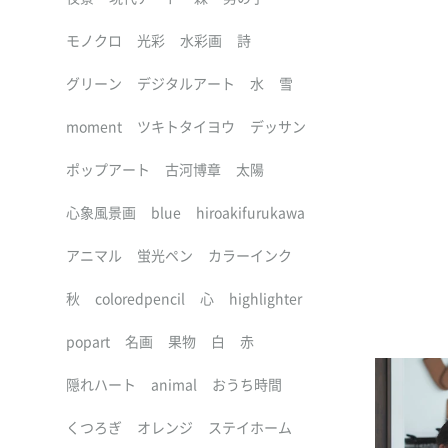
モノクロ
光彩
水彩画
詩
グリーン
デジタルアート
水
雪
moment
ツキトタイヨウ
デッサン
ポップアート
古河博章
太陽
心象風景画
blue
hiroakifurukawa
アニマル
蛍光ペン
カラーインク
秋
coloredpencil
心
highlighter
popart
名画
果物
白
赤
隠れハート
animal
おうち時間
くつろぎ
オレンジ
ステイホーム