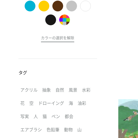
の
ア
ー
ト
カラーの選択を解除
タグ
アクリル
抽象
自然
風景
水彩
花
空
ドローイング
海
油彩
写実
人
猫
ペン
都会
エアブラシ
色鉛筆
動物
山