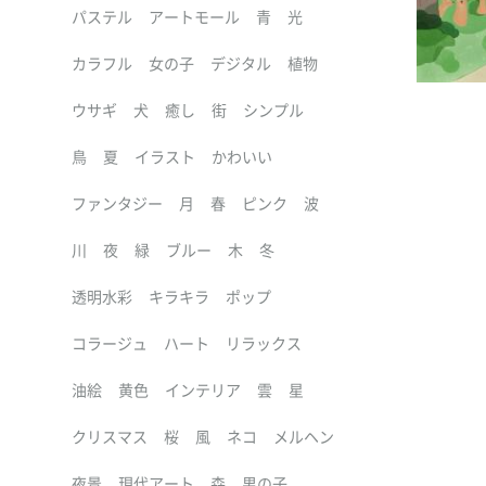
パステル
アートモール
青
光
カラフル
女の子
デジタル
植物
ウサギ
犬
癒し
街
シンプル
鳥
夏
イラスト
かわいい
ファンタジー
月
春
ピンク
波
川
夜
緑
ブルー
木
冬
透明水彩
キラキラ
ポップ
コラージュ
ハート
リラックス
油絵
黄色
インテリア
雲
星
クリスマス
桜
風
ネコ
メルヘン
夜景
現代アート
森
男の子