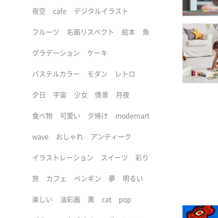
夜空
cafe
デジタルイラスト
フルーツ
名画リスペクト
絵本
魚
グラデーション
ケーキ
パステルカラー
モダン
レトロ
夕日
宇宙
少女
情景
月夜
食べ物
可愛い
夕焼け
modernart
wave
おしゃれ
アンティーク
イラストレーション
スイーツ
彩り
旅
カフェ
ペンギン
夢
明るい
楽しい
油彩画
黒
cat
pop