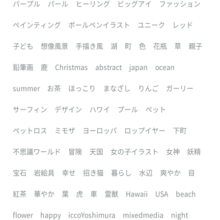
パープル
パール
ヒーリング
ビッグアイ
ファッション
ペインティング
ボールペンイラスト
ユニーク
レッド
子ども
想像風景
手描き風
湖
町
色
花瓶
草
親子
鉛筆画
鹿
Christmas
abstract
japan
ocean
summer
お茶
ほっこり
まなざし
りんご
ガーリー
サーフィン
デザイン
ハワイ
プール
ペット
ペットロス
ミモザ
ヨーロッパ
ロップイヤー
下町
不思議ワールド
冒険
天国
女の子イラスト
女神
妖精
宝石
岩絵具
幸せ
招き猫
暮らし
水辺
爽やか
目
紅茶
華やか
葉
虎
車
霊獣
Hawaii
USA
beach
flower
happy
iccoYoshimura
mixedmedia
night