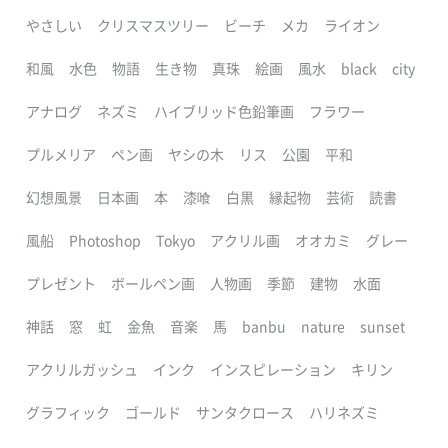
やさしい
クリスマスツリー
ビーチ
メカ
ライオン
和風
水色
物語
生き物
真珠
絵画
風水
black
city
アナログ
ネズミ
ハイブリッド色鉛筆画
フラワー
プルメリア
ペン画
ヤシの木
リス
公園
平和
幻想風景
日本画
本
漆喰
白黒
縁起物
芸術
読書
風船
Photoshop
Tokyo
アクリル画
オオカミ
グレー
プレゼント
ボールペン画
人物画
季節
建物
水面
神話
窓
虹
金魚
音楽
馬
banbu
nature
sunset
アクリルガッシュ
インク
インスピレーション
キリン
グラフィック
ゴールド
サンタクロース
ハリネズミ