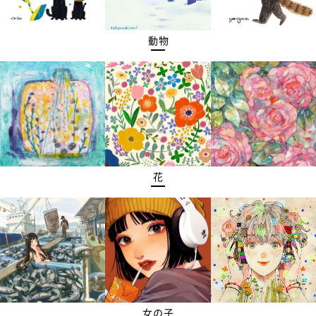
動物
花
女の子