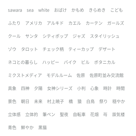
sawara
sea
white
おばけ
かもめ
きらめき
こども
ふたり
アメリカ
アルキド
カエル
カーテン
ガールズ
クール
サンタ
シティポップ
ジャズ
スタイリッシュ
ゾウ
タロット
チェック柄
ティーカップ
デザート
ネコとの暮らし
ハッピー
バイク
ビル
ボタニカル
ミクストメディア
モデルルーム
佐原
佐原町並み交流館
具象
四神
夕陽
女神シリーズ
小判
心象
時計
時間
景色
朝日
未来
村上暁子
橋
猿
白鳥
祭り
穏やか
立体感
立体的
筆ペン
聖夜
自転車
花畑
苺
蜃気楼
青色
鮮やか
黒猫