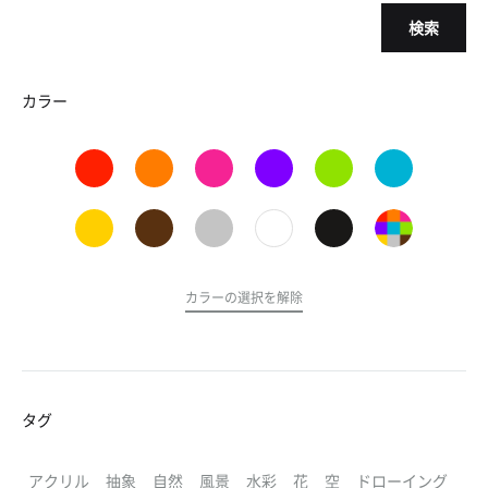
検索
カラー
カラーの選択を解除
タグ
アクリル
抽象
自然
風景
水彩
花
空
ドローイング