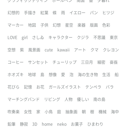
グラフィックデザイン
ボールペン
南国
墨
夕暮れ
幻想的
手描き
紅葉
蝶
雨
イエロー
パン
ヒツジ
マーカー
地図
子供
幻想
星空
楽器
版画
色彩
LOVE
girl
さしゐ
キャラクター
クジラ
不思議
東京
空想
紫
風景画
cute
kawaii
アート
クマ
クレヨン
コーヒー
サンセット
チューリップ
三日月
細密
薔薇
ホオズキ
地球
島
想像
愛
泡
海の生き物
生活
船
花びら
記憶
お花
ガールズイラスト
テンペラ
バラ
マーチングバンド
リビング
人物
優しい
南の島
吹奏楽
女性
家
小鳥
庭
抽象画
朝
樹
機械
海中
鉛筆
静寂
3D
home
neko
お菓子
ひまわり