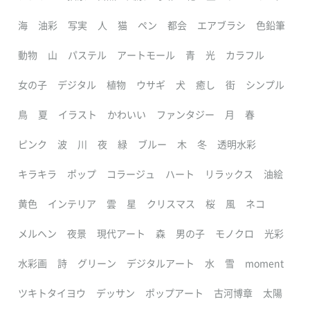
海
油彩
写実
人
猫
ペン
都会
エアブラシ
色鉛筆
動物
山
パステル
アートモール
青
光
カラフル
女の子
デジタル
植物
ウサギ
犬
癒し
街
シンプル
鳥
夏
イラスト
かわいい
ファンタジー
月
春
ピンク
波
川
夜
緑
ブルー
木
冬
透明水彩
キラキラ
ポップ
コラージュ
ハート
リラックス
油絵
黄色
インテリア
雲
星
クリスマス
桜
風
ネコ
メルヘン
夜景
現代アート
森
男の子
モノクロ
光彩
水彩画
詩
グリーン
デジタルアート
水
雪
moment
ツキトタイヨウ
デッサン
ポップアート
古河博章
太陽