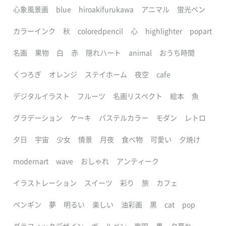
心象風景画
blue
hiroakifurukawa
アニマル
蛍光ペン
カラーインク
秋
coloredpencil
心
highlighter
popart
名画
果物
白
赤
隠れハート
animal
おうち時間
くつろぎ
オレンジ
ステイホーム
夜空
cafe
デジタルイラスト
フルーツ
名画リスペクト
絵本
魚
グラデーション
ケーキ
パステルカラー
モダン
レトロ
夕日
宇宙
少女
情景
月夜
食べ物
可愛い
夕焼け
modernart
wave
おしゃれ
アンティーク
イラストレーション
スイーツ
彩り
旅
カフェ
ペンギン
夢
明るい
楽しい
油彩画
黒
cat
pop