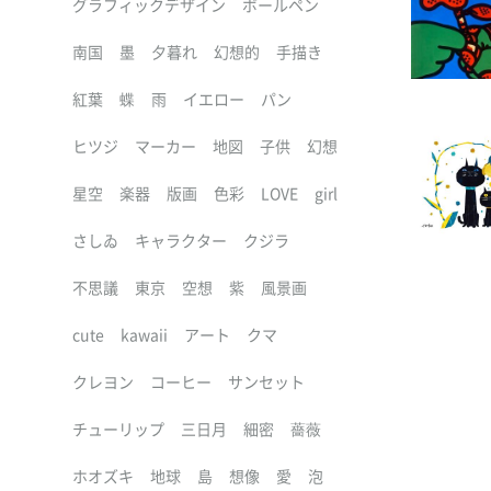
グラフィックデザイン
ボールペン
南国
墨
夕暮れ
幻想的
手描き
紅葉
蝶
雨
イエロー
パン
ヒツジ
マーカー
地図
子供
幻想
星空
楽器
版画
色彩
LOVE
girl
さしゐ
キャラクター
クジラ
不思議
東京
空想
紫
風景画
cute
kawaii
アート
クマ
クレヨン
コーヒー
サンセット
チューリップ
三日月
細密
薔薇
ホオズキ
地球
島
想像
愛
泡