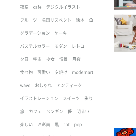
夜空
cafe
デジタルイラスト
フルーツ
名画リスペクト
絵本
魚
グラデーション
ケーキ
パステルカラー
モダン
レトロ
夕日
宇宙
少女
情景
月夜
食べ物
可愛い
夕焼け
modernart
wave
おしゃれ
アンティーク
イラストレーション
スイーツ
彩り
旅
カフェ
ペンギン
夢
明るい
楽しい
油彩画
黒
cat
pop