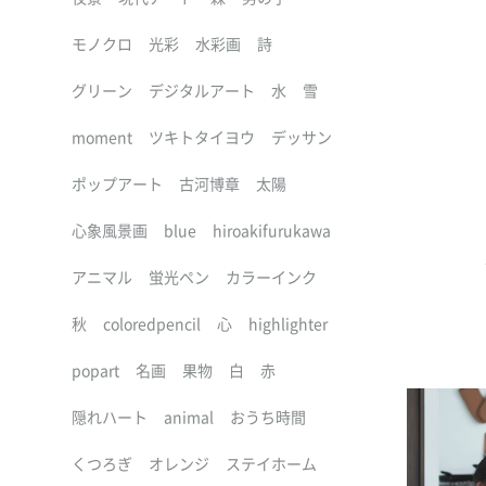
モノクロ
光彩
水彩画
詩
グリーン
デジタルアート
水
雪
moment
ツキトタイヨウ
デッサン
ポップアート
古河博章
太陽
心象風景画
blue
hiroakifurukawa
アニマル
蛍光ペン
カラーインク
秋
coloredpencil
心
highlighter
popart
名画
果物
白
赤
隠れハート
animal
おうち時間
くつろぎ
オレンジ
ステイホーム