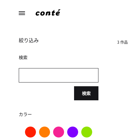
conte（コ
あ
ン
な
テ）
た
絞り込み
ら
3 作品
し
さ
検索
に
寄
り
添
検索
う、
暮
ら
カラー
し
の
た
め