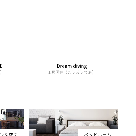
E
Dream diving
あ）
工房照在（こうぼう てあ）
ンな空間
ベッドルーム