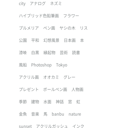
city
アナログ
ネズミ
ハイブリッド色鉛筆画
フラワー
プルメリア
ペン画
ヤシの木
リス
公園
平和
幻想風景
日本画
本
漆喰
白黒
縁起物
芸術
読書
風船
Photoshop
Tokyo
アクリル画
オオカミ
グレー
プレゼント
ボールペン画
人物画
季節
建物
水面
神話
窓
虹
金魚
音楽
馬
banbu
nature
sunset
アクリルガッシュ
インク