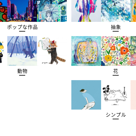
ポップな作品
抽象
動物
花
シンプル