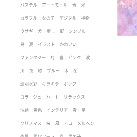
パステル
アートモール
青
光
カラフル
女の子
デジタル
植物
ウサギ
犬
癒し
街
シンプル
鳥
夏
イラスト
かわいい
ファンタジー
月
春
ピンク
波
川
夜
緑
ブルー
木
冬
透明水彩
キラキラ
ポップ
コラージュ
ハート
リラックス
油絵
黄色
インテリア
雲
星
クリスマス
桜
風
ネコ
メルヘン
夜景
現代アート
森
男の子