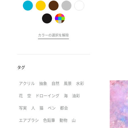
の
ア
ー
ト
カラーの選択を解除
タグ
アクリル
抽象
自然
風景
水彩
花
空
ドローイング
海
油彩
写実
人
猫
ペン
都会
エアブラシ
色鉛筆
動物
山