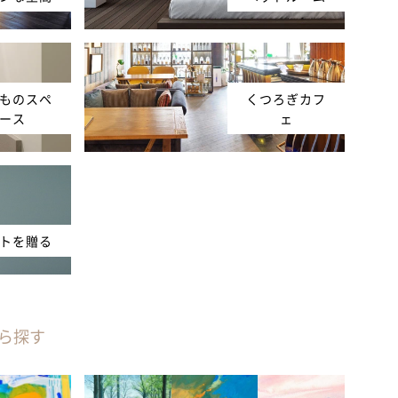
ものスペ
くつろぎカフ
ース
ェ
トを贈る
ら探す