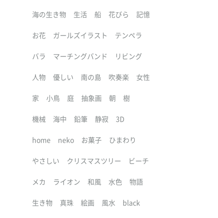
海の生き物
生活
船
花びら
記憶
お花
ガールズイラスト
テンペラ
バラ
マーチングバンド
リビング
人物
優しい
南の島
吹奏楽
女性
家
小鳥
庭
抽象画
朝
樹
機械
海中
鉛筆
静寂
3D
home
neko
お菓子
ひまわり
やさしい
クリスマスツリー
ビーチ
メカ
ライオン
和風
水色
物語
生き物
真珠
絵画
風水
black