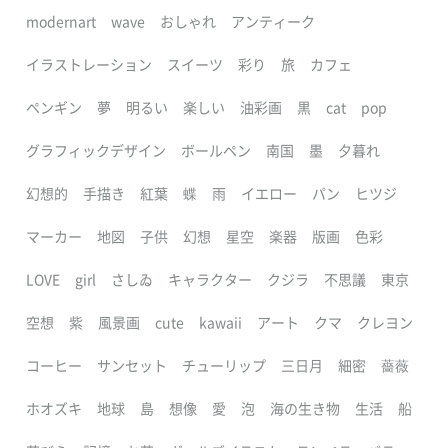
modernart
wave
おしゃれ
アンティーク
イラストレーション
スイーツ
彩り
旅
カフェ
ペンギン
夢
明るい
楽しい
油彩画
黒
cat
pop
グラフィックデザイン
ボールペン
南国
墨
夕暮れ
幻想的
手描き
紅葉
蝶
雨
イエロー
パン
ヒツジ
マーカー
地図
子供
幻想
星空
楽器
版画
色彩
LOVE
girl
さしゐ
キャラクター
クジラ
不思議
東京
空想
紫
風景画
cute
kawaii
アート
クマ
クレヨン
コーヒー
サンセット
チューリップ
三日月
細密
薔薇
ホオズキ
地球
島
想像
愛
泡
海の生き物
生活
船