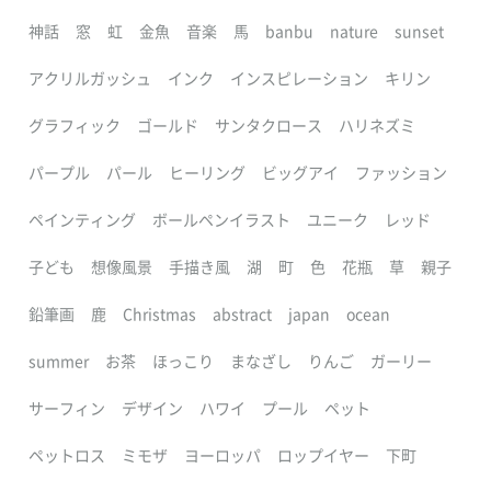
神話
窓
虹
金魚
音楽
馬
banbu
nature
sunset
アクリルガッシュ
インク
インスピレーション
キリン
グラフィック
ゴールド
サンタクロース
ハリネズミ
パープル
パール
ヒーリング
ビッグアイ
ファッション
ペインティング
ボールペンイラスト
ユニーク
レッド
子ども
想像風景
手描き風
湖
町
色
花瓶
草
親子
鉛筆画
鹿
Christmas
abstract
japan
ocean
summer
お茶
ほっこり
まなざし
りんご
ガーリー
サーフィン
デザイン
ハワイ
プール
ペット
ペットロス
ミモザ
ヨーロッパ
ロップイヤー
下町