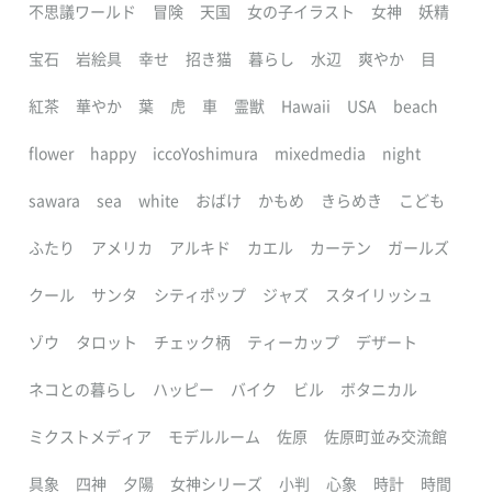
不思議ワールド
冒険
天国
女の子イラスト
女神
妖精
宝石
岩絵具
幸せ
招き猫
暮らし
水辺
爽やか
目
紅茶
華やか
葉
虎
車
霊獣
Hawaii
USA
beach
flower
happy
iccoYoshimura
mixedmedia
night
sawara
sea
white
おばけ
かもめ
きらめき
こども
ふたり
アメリカ
アルキド
カエル
カーテン
ガールズ
クール
サンタ
シティポップ
ジャズ
スタイリッシュ
ゾウ
タロット
チェック柄
ティーカップ
デザート
ネコとの暮らし
ハッピー
バイク
ビル
ボタニカル
ミクストメディア
モデルルーム
佐原
佐原町並み交流館
具象
四神
夕陽
女神シリーズ
小判
心象
時計
時間