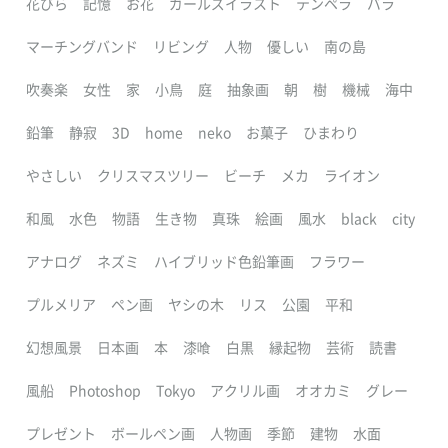
花びら
記憶
お花
ガールズイラスト
テンペラ
バラ
マーチングバンド
リビング
人物
優しい
南の島
吹奏楽
女性
家
小鳥
庭
抽象画
朝
樹
機械
海中
鉛筆
静寂
3D
home
neko
お菓子
ひまわり
やさしい
クリスマスツリー
ビーチ
メカ
ライオン
和風
水色
物語
生き物
真珠
絵画
風水
black
city
アナログ
ネズミ
ハイブリッド色鉛筆画
フラワー
プルメリア
ペン画
ヤシの木
リス
公園
平和
幻想風景
日本画
本
漆喰
白黒
縁起物
芸術
読書
風船
Photoshop
Tokyo
アクリル画
オオカミ
グレー
プレゼント
ボールペン画
人物画
季節
建物
水面