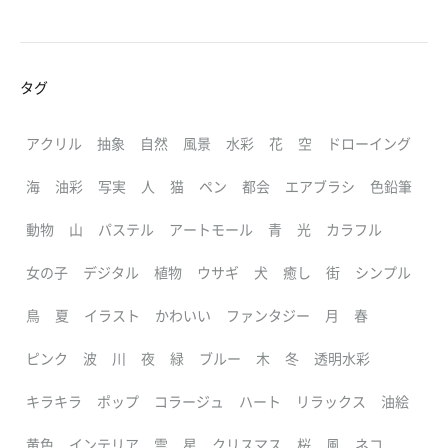
タグ
アクリル
抽象
自然
風景
水彩
花
空
ドローイング
海
油彩
写実
人
猫
ペン
都会
エアブラシ
色鉛筆
動物
山
パステル
アートモール
青
光
カラフル
女の子
デジタル
植物
ウサギ
犬
癒し
街
シンプル
鳥
夏
イラスト
かわいい
ファンタジー
月
春
ピンク
波
川
夜
緑
ブルー
木
冬
透明水彩
キラキラ
ポップ
コラージュ
ハート
リラックス
油絵
黄色
インテリア
雲
星
クリスマス
桜
風
ネコ