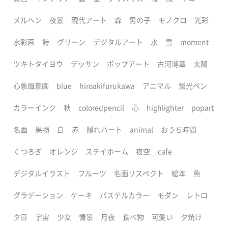
メルヘン
夜景
現代アート
森
男の子
モノクロ
光彩
水彩画
詩
グリーン
デジタルアート
水
雪
moment
ツキトタイヨウ
デッサン
ポップアート
古河博章
太陽
心象風景画
blue
hiroakifurukawa
アニマル
蛍光ペン
カラーインク
秋
coloredpencil
心
highlighter
popart
名画
果物
白
赤
隠れハート
animal
おうち時間
くつろぎ
オレンジ
ステイホーム
夜空
cafe
デジタルイラスト
フルーツ
名画リスペクト
絵本
魚
グラデーション
ケーキ
パステルカラー
モダン
レトロ
夕日
宇宙
少女
情景
月夜
食べ物
可愛い
夕焼け